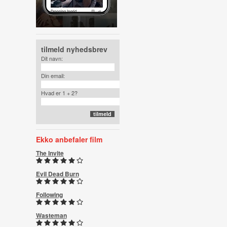
tilmeld nyhedsbrev
Dit navn:
Din email:
Hvad er 1 + 2?
Ekko anbefaler film
The Invite
Evil Dead Burn
Following
Wasteman