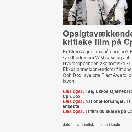
Op­sigtsvæk­ken­d
kritiske film på 
Er Store A god nok på bunden? 
sandheden om Wikileaks og Jul
Hvem topper den økonomiske krim
Ekkos anmelder vurderer filmene, de
Cph:Dox’ nye pris F:act Award, 
favorit.
Læs også:
Følg Ekkos stjernebar
Cph:Dox
Læs også:
National-forsanger: Tri
letkøbte
Læs også:
Ti film du skal se på 
dato
|
alfabetisk
|
mest læste