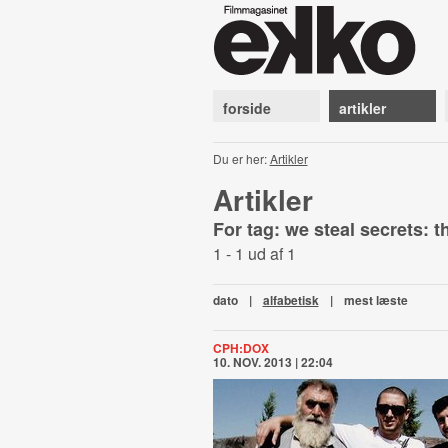
forside
artikler
Du er her:
Artikler
Artikler
For tag: we steal secrets: t
1 - 1 ud af 1
dato
|
alfabetisk
|
mest læste
CPH:DOX
10. NOV. 2013 | 22:04