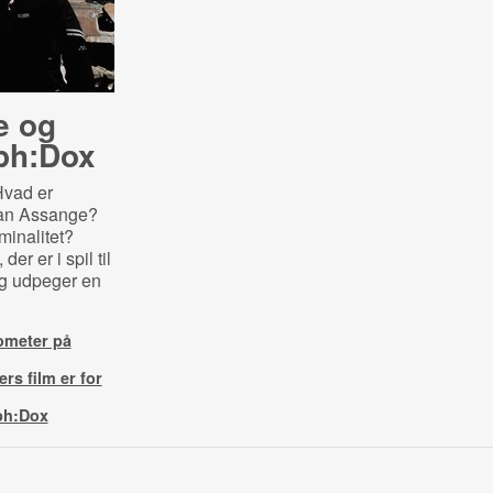
e og
Cph:Dox
Hvad er
ian Assange?
inalitet?
r er i spil til
og udpeger en
ometer på
ers film er for
Cph:Dox