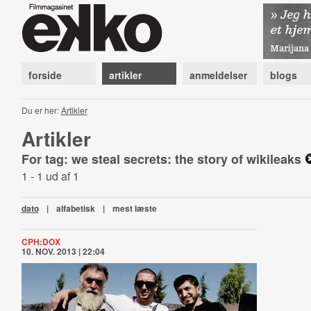
forside
artikler
anmeldelser
blogs
Du er her:
Artikler
Artikler
For tag: we steal secrets: the story of wikileaks
1 - 1 ud af 1
dato
|
alfabetisk
|
mest læste
CPH:DOX
10. NOV. 2013 | 22:04