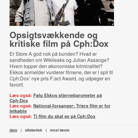
Op­sigtsvæk­ken­de og
kritiske film på Cph:Dox
Er Store A god nok på bunden? Hvad er
sandheden om Wikileaks og Julian Assange?
Hvem topper den økonomiske kriminalitet?
Ekkos anmelder vurderer filmene, der er i spil til
Cph:Dox’ nye pris F:act Award, og udpeger en
favorit.
Læs også:
Følg Ekkos stjernebarometer på
Cph:Dox
Læs også:
National-forsanger: Triers film er for
letkøbte
Læs også:
Ti film du skal se på Cph:Dox
dato
|
alfabetisk
|
mest læste