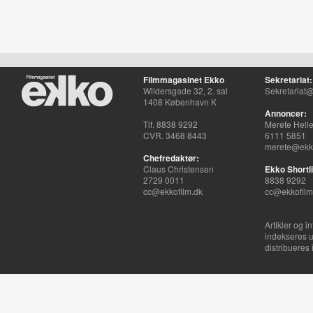
Filmmagasinet Ekko
Sekretariat:
Wildersgade 32, 2. sal
Sekretariat@
1408 København K
Annoncer:
Tlf. 8838 9292
Merete Hell
CVR. 3468 8443
6111 5851
merete@ekko
Chefredaktør:
Claus Christensen
Ekko Shortli
2729 0011
8838 9292
cc@ekkofilm.dk
cc@ekkofilm
Artikler og i
indekseres u
distribueres