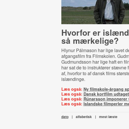
Hvorfor er islæn
så mærkelige?
Hlynur Pálmason har lige lavet d
afgangsfilm fra Filmskolen. Gud
Gudmundsson har lige haft en fil
har sat de to instruktører stævne f
af, hvorfor to af dansk films størst
islændinge.
Læs også:
Ny filmskole-årgang spi
Læs også:
Dansk kortfilm udtaget
Læs også:
Rúnarsson imponerer 
Læs også:
Islandske filmperler 
dato
|
alfabetisk
|
mest læste