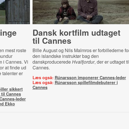
dinge
Dansk kortfilm udtaget
til Cannes
en mest roste
Bille August og Nils Malmros er forbillederne fo
mundur
den islandske instruktør bag den
m i Cannes. Vi
danskproducerede
Hvalfjordur
, der er udtaget ti
or at finde ud
Cannes.
e talenter er
Læs også:
Rúnarsson imponerer Cannes-leder
Læs også:
Rúnarsson spillefilmdebuterer i
Cannes
ller sikkert
 til Cannes
Cannes-leder
med Ekko