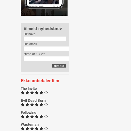
tilmeld nyhedsbrev
Dit navn:
Din email:
Hvad er 1 + 2?
Ekko anbefaler film
The Invite
Evil Dead Burn
Following
Wasteman