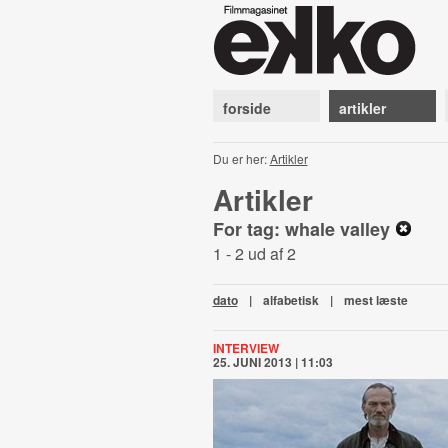
forside
artikler
Du er her:
Artikler
Artikler
For tag: whale valley
1 - 2 ud af 2
dato
|
alfabetisk
|
mest læste
INTERVIEW
25. JUNI 2013 | 11:03