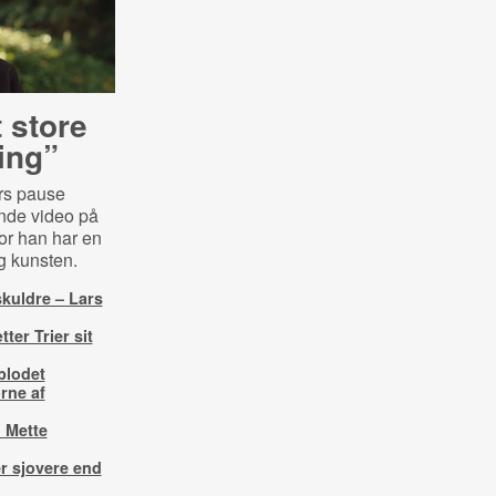
t store
ing”
års pause
rende video på
or han har en
g kunsten.
kuldre – Lars
ter Trier sit
blodet
rne af
l Mette
r sjovere end