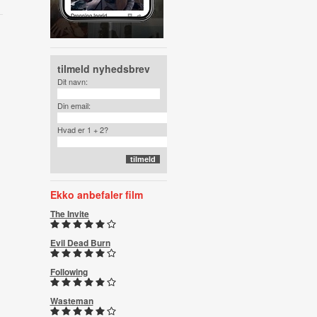
tilmeld nyhedsbrev
Dit navn:
Din email:
Hvad er 1 + 2?
Ekko anbefaler film
The Invite
Evil Dead Burn
Following
Wasteman