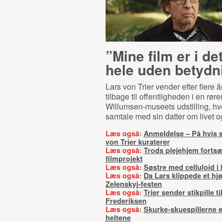
”Mine film er i de
hele uden betydn
Lars von Trier vender efter flere 
tilbage til offentligheden i en rø
Willumsen-museets udstilling, hv
samtale med sin datter om livet o
Læs også:
Anmeldelse – På hvis s
von Trier kuraterer
Læs også:
Trods plejehjem fortsæt
filmprojekt
Læs også:
Søstre med celluloid i 
Læs også:
Da Lars klippede et hjø
Zelenskyj-festen
Læs også:
Trier sender stikpille ti
Frederiksen
Læs også:
Skurke-skuespillerne e
heltene