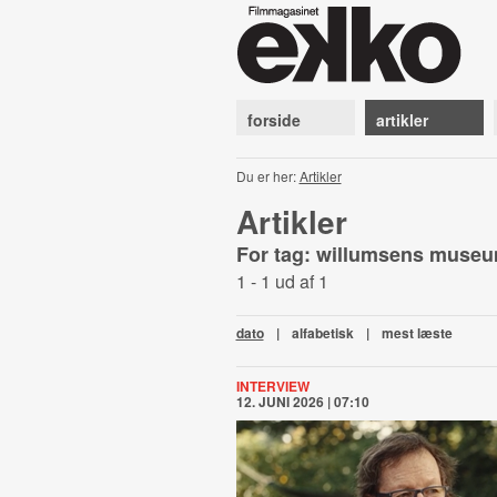
forside
artikler
Du er her:
Artikler
Artikler
For tag: willumsens muse
1 - 1 ud af 1
dato
|
alfabetisk
|
mest læste
INTERVIEW
12. JUNI 2026 | 07:10