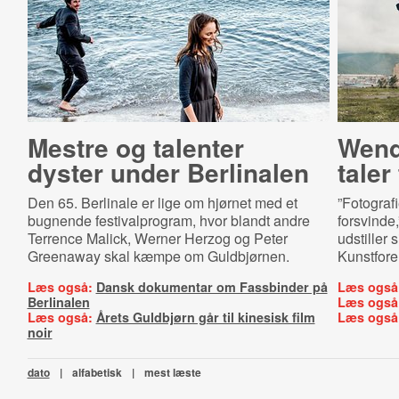
Mestre og talenter
Wend
dyster under Berlinalen
taler 
Den 65. Berlinale er lige om hjørnet med et
”Fotograf
bugnende festivalprogram, hvor blandt andre
forsvinde
Terrence Malick, Werner Herzog og Peter
udstiller
Greenaway skal kæmpe om Guldbjørnen.
Kunstfore
Læs også:
Dansk dokumentar om Fassbinder på
Læs også
Berlinalen
Læs også
Læs også:
Årets Guldbjørn går til kinesisk film
Læs også
noir
dato
|
alfabetisk
|
mest læste