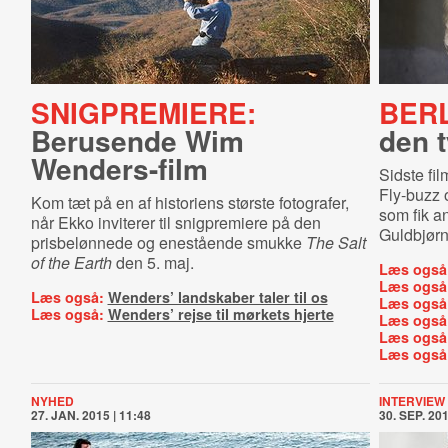
SNIGPREMIERE:
BERL
Berusende Wim
den 
Wenders-film
Sidste fi
Fly-buzz 
Kom tæt på en af historiens største fotografer,
som fik an
når Ekko inviterer til snigpremiere på den
Guldbjør
prisbelønnede og enestående smukke
The Salt
of the Earth
den 5. maj.
Læs også
Læs også
Læs også:
Wenders’ landskaber taler til os
Læs også
Læs også:
Wenders’ rejse til mørkets hjerte
Læs også
Læs også
Læs også
NYHED
INTERVIEW
27. JAN. 2015 | 11:48
30. SEP. 201