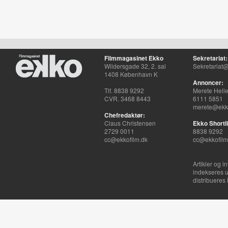
Filmmagasinet Ekko
Sekretariat:
Wildersgade 32, 2. sal
Sekretariat@
1408 København K
Annoncer:
Tlf. 8838 9292
Merete Hell
CVR. 3468 8443
6111 5851
merete@ekko
Chefredaktør:
Claus Christensen
Ekko Shortli
2729 0011
8838 9292
cc@ekkofilm.dk
cc@ekkofilm
Artikler og i
indekseres u
distribueres