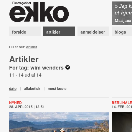
forside
artikler
anmeldelser
blogs
Du er her:
Artikler
Artikler
For tag: wim wenders
11 - 14 ud af 14
dato
|
alfabetisk
|
mest læste
NYHED
BERLINALE
28. APR. 2015 | 13:51
14. FEB. 201