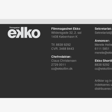
Filmmagasinet Ekko
Sekretariat:
Wildersgade 32, 2. sal
Sekretariat@
1408 København K
Annoncer:
Tlf. 8838 9292
Merete Hell
CVR. 3468 8443
6111 5851
merete@ekko
Chefredaktør:
Claus Christensen
Ekko Shortli
2729 0011
8838 9292
cc@ekkofilm.dk
cc@ekkofilm
Artikler og i
indekseres u
distribueres