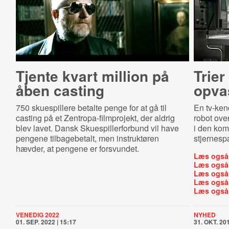
Tjente kvart million på
Trier
åben casting
opvas
750 skuespillere betalte penge for at gå til
En tv-ke
casting på et Zentropa-filmprojekt, der aldrig
robot ove
blev lavet. Dansk Skuespillerforbund vil have
i den kom
pengene tilbagebetalt, men instruktøren
stjernesp
hævder, at pengene er forsvundet.
Læs også
Læs også
Læs også
Læs også
Læs også
VENEDIG 2022
NYHED
01. SEP. 2022 | 15:17
31. OKT. 201