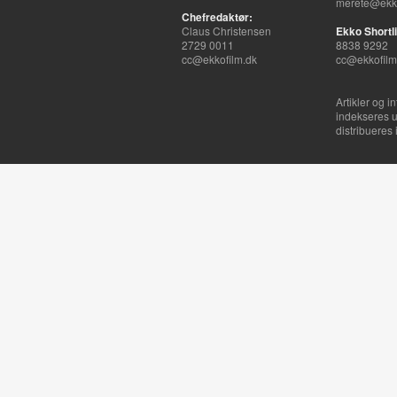
merete@ekko
Chefredaktør:
Claus Christensen
Ekko Shortli
2729 0011
8838 9292
cc@ekkofilm.dk
cc@ekkofilm
Artikler og i
indekseres u
distribueres