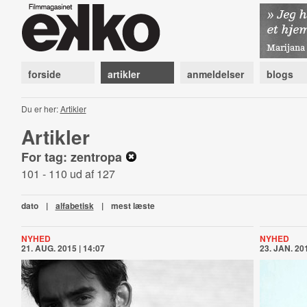
forside
artikler
anmeldelser
blogs
Du er her:
Artikler
Artikler
For tag: zentropa
101 - 110 ud af 127
dato
|
alfabetisk
|
mest læste
NYHED
NYHED
21. AUG. 2015 | 14:07
23. JAN. 201