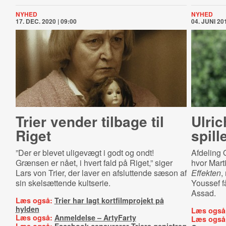
NYHED
NYHED
17. DEC. 2020 | 09:00
04. JUNI 201
Trier vender tilbage til
Ulri
Riget
spill
”Der er blevet uligevægt i godt og ondt!
Afdeling Q
Grænsen er nået, i hvert fald på Riget,” siger
hvor Mart
Lars von Trier, der laver en afsluttende sæson af
Effekten
,
sin skelsættende kultserie.
Youssef f
Assad.
Læs også:
Trier har lagt kortfilmprojekt på
hylden
Læs også
Læs også:
Anmeldelse – ArtyFarty
Læs også