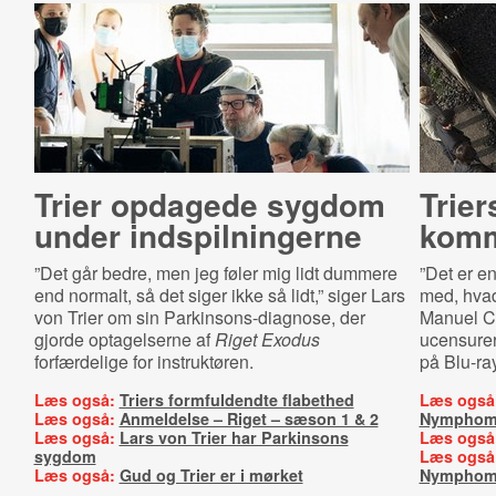
Trier opdagede sygdom
Trie
under ind­spil­nin­ger­ne
komm
”Det går bedre, men jeg føler mig lidt dummere
”Det er en
end normalt, så det siger ikke så lidt,” siger Lars
med, hvad
von Trier om sin Parkinsons-diagnose, der
Manuel Cl
gjorde optagelserne af
Riget Exodus
ucensure
forfærdelige for instruktøren.
på Blu-ra
Læs også:
Triers formfuldendte flabethed
Læs også
Læs også:
Anmeldelse – Riget – sæson 1 & 2
Nymphom
Læs også:
Lars von Trier har Parkinsons
Læs også
sygdom
Læs også
Læs også:
Gud og Trier er i mørket
Nymphom