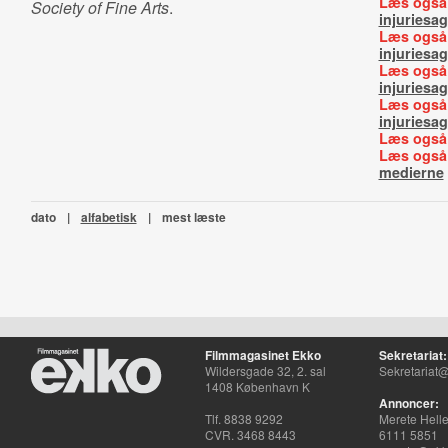
Læs også
Society of Fine Arts
.
injuriesag
Læs også
injuriesa
Læs også
injuriesag
Læs også
injuriesag
Læs også
Læs også
medierne
dato
|
alfabetisk
|
mest læste
Filmmagasinet Ekko
Sekretariat:
Wildersgade 32, 2. sal
Sekretariat@
1408 København K
Annoncer:
Tlf. 8838 9292
Merete Hell
CVR. 3468 8443
6111 5851