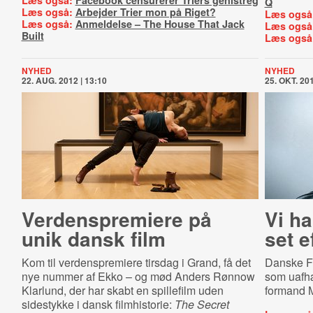
Læs også:
Facebook censurerer Triers genistreg
Q
Læs også:
Arbejder Trier mon på Riget?
Læs også
Læs også:
Anmeldelse – The House That Jack
Læs også
Built
Læs også
NYHED
NYHED
22. AUG. 2012 | 13:10
25. OKT. 201
Ver­denspre­mi­e­re på
Vi ha
unik dansk film
set 
Kom til verdenspremiere tirsdag i Grand, få det
Danske Fi
nye nummer af Ekko – og mød Anders Rønnow
som uafhæ
Klarlund, der har skabt en spillefilm uden
formand M
sidestykke i dansk filmhistorie:
The Secret