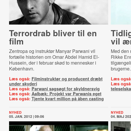
Terrordrab bliver til en
Tidli
film
vil 
Zentropa og instruktør Manyar Parwani vil
Med den n
fortælle historien om Omar Abdel Hamid El-
Rikke Enn
Hussein, der i februar skød to mennesker i
tilgængel
København.
brugerne.
Læs også:
Filminstruktør og producent dræbt
Læs også
under skyderi
Læs også
Læs også:
Parwani sagsøgt for skyldnersvig
teleselsk
Læs også:
Aalbæk: Projekt var Parwanis eget
Læs også:
Tjente kvart million på åben casting
NYHED
NYHED
05. JAN. 2012 | 09:06
04. MAJ 202