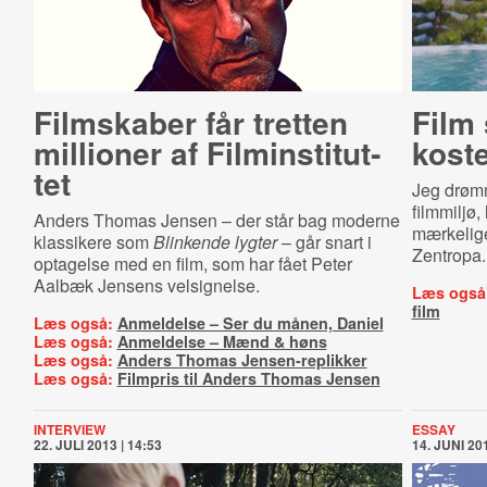
Filmskaber får tretten
Film 
millioner af Fil­min­sti­tut­
koste
tet
Jeg drøm
filmmiljø,
Anders Thomas Jensen – der står bag moderne
mærkelige
klassikere som
Blinkende lygter
– går snart i
Zentropa.
optagelse med en film, som har fået Peter
Aalbæk Jensens velsignelse.
Læs også
film
Læs også:
Anmeldelse – Ser du månen, Daniel
Læs også:
Anmeldelse – Mænd & høns
Læs også:
Anders Thomas Jensen-replikker
Læs også:
Filmpris til Anders Thomas Jensen
INTERVIEW
ESSAY
22. JULI 2013 | 14:53
14. JUNI 201