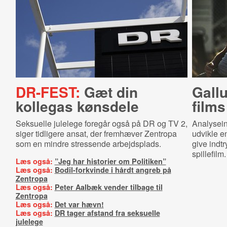
DR-FEST:
Gæt din
Gallu
kollegas kønsdele
films
Seksuelle julelege foregår også på DR og TV 2,
Analyseins
siger tidligere ansat, der fremhæver Zentropa
udvikle en
som en mindre stressende arbejdsplads.
give indtr
spillefilm
Læs også:
”Jeg har historier om Politiken”
Læs også:
Bodil-forkvinde i hårdt angreb på
Zentropa
Læs også:
Peter Aalbæk vender tilbage til
Zentropa
Læs også:
Det var hævn!
Læs også:
DR tager afstand fra seksuelle
julelege