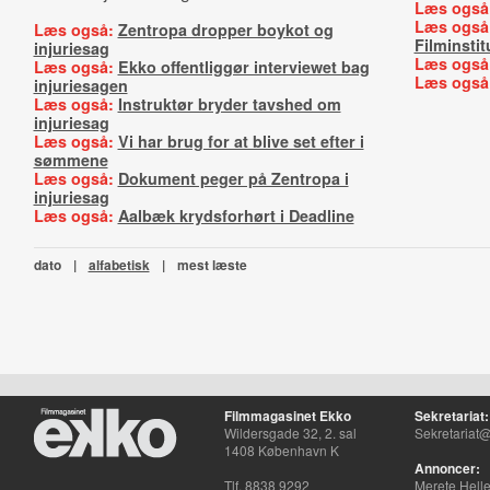
Læs også
Læs også
Læs også:
Zentropa dropper boykot og
Filminstit
injuriesag
Læs også
Læs også:
Ekko offentliggør interviewet bag
Læs også
injuriesagen
Læs også:
Instruktør bryder tavshed om
injuriesag
Læs også:
Vi har brug for at blive set efter i
sømmene
Læs også:
Dokument peger på Zentropa i
injuriesag
Læs også:
Aalbæk krydsforhørt i Deadline
dato
|
alfabetisk
|
mest læste
Filmmagasinet Ekko
Sekretariat:
Wildersgade 32, 2. sal
Sekretariat@
1408 København K
Annoncer:
Tlf. 8838 9292
Merete Hell