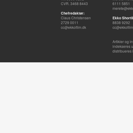
CVR. 3468 8443
6111 5851
merete@ekko
Chefredaktør:
Claus Christensen
Ekko Shortli
2729 0011
8838 9292
cc@ekkofilm.dk
cc@ekkofilm
Artikler og i
indekseres u
distribueres