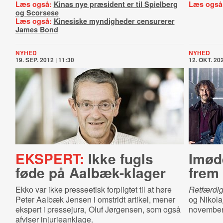
Læs også:
Kinas nye præsident er til Spielberg
Læs også
og Scorsese
Læs også:
Kinesiske myndigheder censurerer
James Bond
NYHED
NYHED
19. SEP. 2012 | 11:30
12. OKT. 202
EKSPERT:
Ikke fugls
Imød
føde på Aalbæk-klager
frem
Ekko var ikke presseetisk forpligtet til at høre
Retfærdig
Peter Aalbæk Jensen i omstridt artikel, mener
og Nikola
ekspert i pressejura, Oluf Jørgensen, som også
november,
afviser injurieanklage.