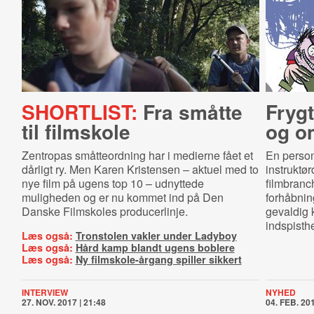
SHORTLIST:
Fra småtte
Frygt
til filmskole
og o
Zentropas småtteordning har i medierne fået et
En person
dårligt ry. Men Karen Kristensen – aktuel med to
instruktø
nye film på ugens top 10 – udnyttede
filmbranch
muligheden og er nu kommet ind på Den
forhåbnin
Danske Filmskoles producerlinje.
gevaldig 
indspisth
Læs også:
Tronstolen vakler under Ladyboy
Læs også:
Hård kamp blandt ugens boblere
Læs også:
Ny filmskole-årgang spiller sikkert
INTERVIEW
NYHED
27. NOV. 2017 | 21:48
04. FEB. 201