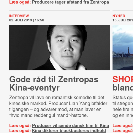
Læs også:
Producere tager afstand fra Zentropa
INTERVIEW
NYHED
02. JULI 2013 | 16:50
15. JULI 201
Gode råd til Zentropas
SHOR
Kina-eventyr
blan
Zentropa vil lave en romantisk komedie til det
Status qu
kinesiske marked. Producer Lian Yang bifalder
til streg
tilgangen – og advarer mod, at man laver en
hele fire
”hvid mand redder gul mand”-historie.
og en inn
Læs også:
Producer vil sende dansk film til Kina
Læs også
Læs også:
Kina dikterer blockbusteres indhold
Læs også