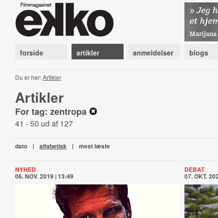
forside
artikler
anmeldelser
blogs
Du er her:
Artikler
Artikler
For tag: zentropa
41 - 50 ud af 127
dato
|
alfabetisk
|
mest læste
NYHED
DEBAT
06. NOV. 2019 | 13:49
07. OKT. 202