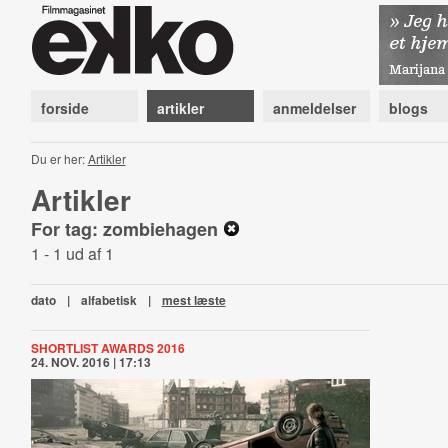
forside
artikler
anmeldelser
blogs
Du er her:
Artikler
Artikler
For tag: zombiehagen
1 - 1 ud af 1
dato
|
alfabetisk
|
mest læste
SHORTLIST AWARDS 2016
24. NOV. 2016 | 17:13