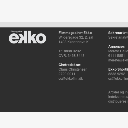
Filmmagasinet Ekko
Sekretariat:
Wildersgade 32, 2. sal
Sekretariat@
1408 København K
Annoncer:
Tlf. 8838 9292
Merete Hell
CVR. 3468 8443
6111 5851
merete@ekko
Chefredaktør:
Claus Christensen
Ekko Shortli
2729 0011
8838 9292
cc@ekkofilm.dk
cc@ekkofilm
Artikler og i
indekseres u
distribueres