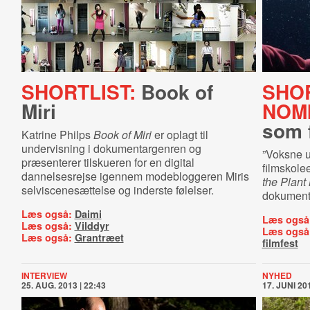
SHORTLIST:
Book of
SHOR
Miri
NOM
som 
Katrine Philps
Book of Miri
er oplagt til
undervisning i dokumentargenren og
”Voksne u
præsenterer tilskueren for en digital
filmskol
dannelsesrejse igennem modebloggeren Miris
the Plant
selviscenesættelse og inderste følelser.
dokumenta
Læs også:
Daimi
Læs også
Læs også:
Vilddyr
Læs også
Læs også:
Grantræet
filmfest
INTERVIEW
NYHED
25. AUG. 2013 | 22:43
17. JUNI 201