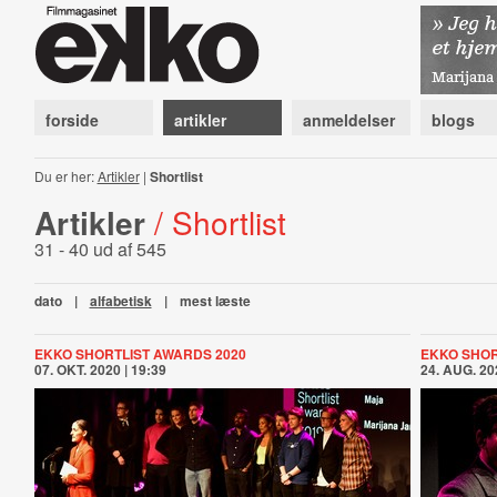
forside
artikler
anmeldelser
blogs
Du er her:
Artikler
|
Shortlist
Artikler
/ Shortlist
31 - 40 ud af 545
dato
|
alfabetisk
|
mest læste
EKKO SHORTLIST AWARDS 2020
EKKO SHOR
07. OKT. 2020 | 19:39
24. AUG. 20