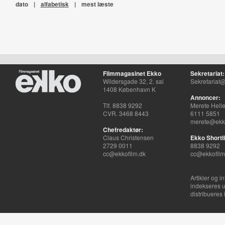
dato
|
alfabetisk
|
mest læste
Filmmagasinet Ekko
Sekretariat:
Wildersgade 32, 2. sal
Sekretariat@
1408 København K
Annoncer:
Tlf. 8838 9292
Merete Hell
CVR. 3468 8443
6111 5851
merete@ekko
Chefredaktør:
Claus Christensen
Ekko Shortli
2729 0011
8838 9292
cc@ekkofilm.dk
cc@ekkofilm
Artikler og i
indekseres u
distribueres