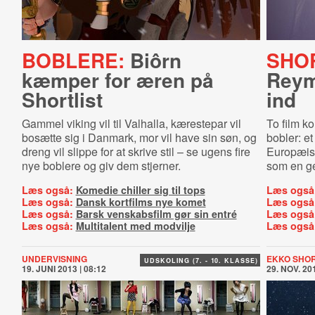
BOBLERE:
Biôrn
SHOR
kæmper for æren på
Reym
Shortlist
ind
Gammel viking vil til Valhalla, kærestepar vil
To film k
bosætte sig i Danmark, mor vil have sin søn, og
bobler: e
dreng vil slippe for at skrive stil – se ugens fire
Europæisk
nye boblere og giv dem stjerner.
som en ge
Læs også:
Komedie chiller sig til tops
Læs også
Læs også:
Dansk kortfilms nye komet
Læs også
Læs også:
Barsk venskabsfilm gør sin entré
Læs også
Læs også:
Multitalent med modvilje
Læs også
UNDERVISNING
EKKO SHOR
UDSKOLING (7. - 10. KLASSE)
19. JUNI 2013 | 08:12
29. NOV. 201