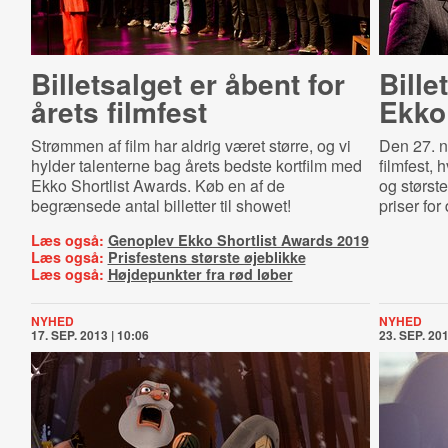
Billetsalget er åbent for
Bille
årets filmfest
Ekko
Strømmen af film har aldrig været større, og vi
Den 27. n
hylder talenterne bag årets bedste kortfilm med
filmfest,
Ekko Shortlist Awards. Køb en af de
og størst
begrænsede antal billetter til showet!
priser for
Læs også:
Genoplev Ekko Shortlist Awards 2019
Læs også:
Prisfestens største øjeblikke
Læs også:
Højdepunkter fra rød løber
NYHED
NYHED
17. SEP. 2013 | 10:06
23. SEP. 201