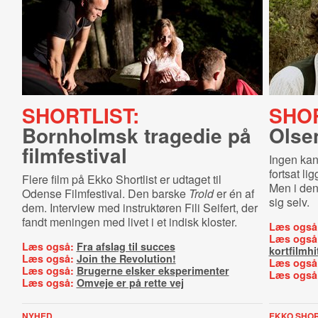
SHORTLIST:
SHOR
Bornholmsk tragedie på
Olse
filmfestival
Ingen kan
fortsat l
Flere film på Ekko Shortlist er udtaget til
Men i den
Odense Filmfestival. Den barske
Trold
er én af
sig selv.
dem. Interview med instruktøren Fili Seifert, der
fandt meningen med livet i et indisk kloster.
Læs også
Læs også
Læs også:
Fra afslag til succes
kortfilmhi
Læs også:
Join the Revolution!
Læs også
Læs også:
Brugerne elsker eksperimenter
Læs også
Læs også:
Omveje er på rette vej
NYHED
EKKO SHOR