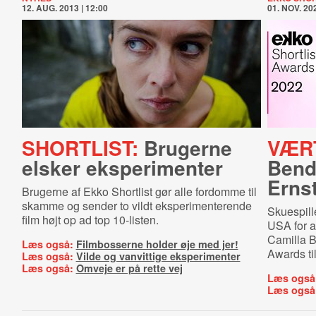
12. AUG. 2013 | 12:00
01. NOV. 202
SHORTLIST:
Brugerne
VÆR
elsker eksperimenter
Bend
Erns
Brugerne af Ekko Shortlist gør alle fordomme til
skamme og sender to vildt eksperimenterende
Skuespill
film højt op ad top 10-listen.
USA for 
Camilla B
Læs også:
Filmbosserne holder øje med jer!
Awards til
Læs også:
Vilde og vanvittige eksperimenter
Læs også:
Omveje er på rette vej
Læs også
Læs også