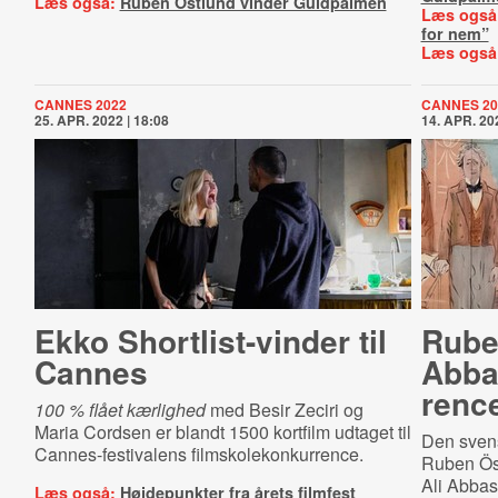
Læs også:
Ruben Östlund vinder Guldpalmen
Læs også
for nem”
Læs også
CANNES 2022
CANNES 20
25. APR. 2022 | 18:08
14. APR. 202
Ekko Short­list-​vin­der til
Rube
Cannes
Abbas
ren­c
100 % flået kærlighed
med
Besir Zeciri og
Maria Cordsen
er blandt 1500 kortfilm udtaget til
Den svens
Cannes-festivalens filmskolekonkurrence.
Ruben Öst
Ali Abbas
Læs også:
Højdepunkter fra årets filmfest