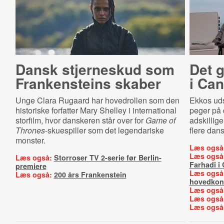
Dansk stjerneskud som
Det g
Frankensteins skaber
i Ca
Unge Clara Rugaard har hovedrollen som den
Ekkos uds
historiske forfatter Mary Shelley i international
peger på d
storfilm, hvor danskeren står over for
Game of
adskillig
Thrones
-skuespiller som det legendariske
flere dans
monster.
Læs også
Læs også
Læs også:
Storroser TV 2-serie før Berlin-
Farhadi i
premiere
Læs også
Læs også:
200 års Frankenstein
hovedkon
Læs også
Læs også
Læs også