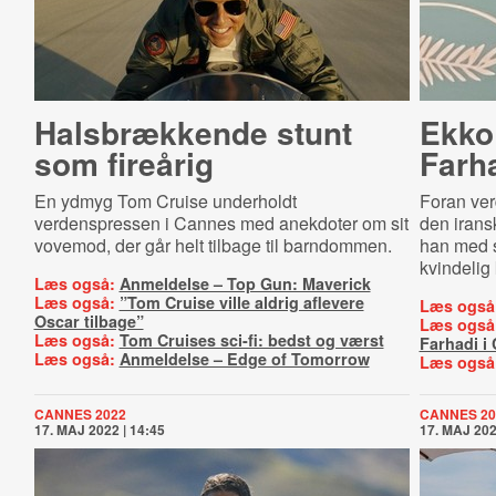
Halsbrækkende stunt
Ekko
som fireårig
Farh
En ydmyg Tom Cruise underholdt
Foran ve
verdenspressen i Cannes med anekdoter om sit
den irans
vovemod, der går helt tilbage til barndommen.
han med sa
kvindelig
Læs også:
Anmeldelse – Top Gun: Maverick
Læs også:
”Tom Cruise ville aldrig aflevere
Læs også
Oscar tilbage”
Læs også
Læs også:
Tom Cruises sci-fi: bedst og værst
Farhadi i
Læs også:
Anmeldelse – Edge of Tomorrow
Læs også
CANNES 2022
CANNES 20
17. MAJ 2022 | 14:45
17. MAJ 202