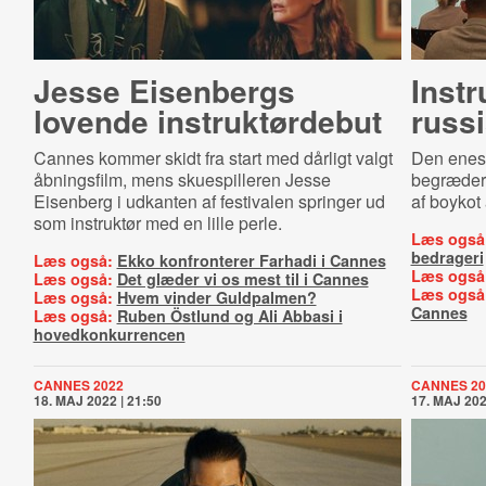
Jesse Eisenbergs
Instr
lovende in­struk­tør­de­but
russi
Cannes kommer skidt fra start med dårligt valgt
Den enest
åbningsfilm, mens skuespilleren Jesse
begræder 
Eisenberg i udkanten af festivalen springer ud
af boykot 
som instruktør med en lille perle.
Læs også
bedrageri
Læs også:
Ekko konfronterer Farhadi i Cannes
Læs også
Læs også:
Det glæder vi os mest til i Cannes
Læs også
Læs også:
Hvem vinder Guldpalmen?
Cannes
Læs også:
Ruben Östlund og Ali Abbasi i
hovedkonkurrencen
CANNES 2022
CANNES 20
18. MAJ 2022 | 21:50
17. MAJ 202