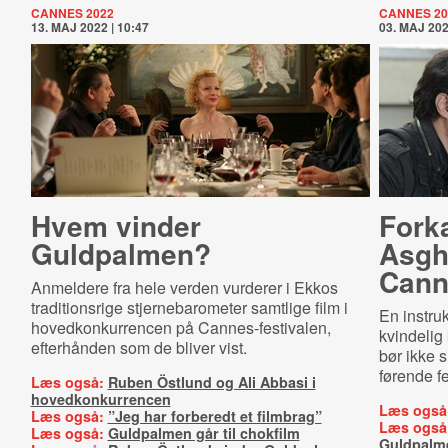
CANNES 2022
CANNES 20
13. MAJ 2022 | 10:47
03. MAJ 202
Hvem vinder
Forka
Guldpalmen?
Asgh
Cann
Anmeldere fra hele verden vurderer i Ekkos
traditionsrige stjernebarometer samtlige film i
En instruk
hovedkonkurrencen på Cannes-festivalen,
kvindelig
efterhånden som de bliver vist.
bør ikke 
førende fe
Læs også:
Ruben Östlund og Ali Abbasi i
hovedkonkurrencen
Læs også
Læs også:
”Jeg har forberedt et filmbrag”
Læs også
Læs også:
Guldpalmen går til chokfilm
Guldpalm