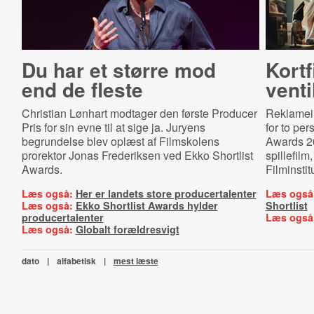
Du har et større mod
Kortf
end de fleste
venti
Christian Lønhart modtager den første Producer
Reklamein
Pris for sin evne til at sige ja. Juryens
for to per
begrundelse blev oplæst af Filmskolens
Awards 20
prorektor Jonas Frederiksen ved Ekko Shortlist
spillefilm
Awards.
Filminstitu
Læs også:
Her er landets store producertalenter
Læs også
Læs også:
Ekko Shortlist Awards hylder
Shortlist
producertalenter
Læs også
Læs også:
Globalt forældresvigt
dato
|
alfabetisk
|
mest læste