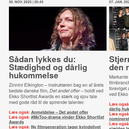
30. NOV. 2025 | 20:43
07. JAN. 202
Sådan lykkes du:
Stjer
Stædighed og dårlig
den 
hukommelse
Markante 
filmbranc
Zinnini Elkington – instruktøren bag en af årets
foreviget 
bedste danske film,
Det andet offer
– holdt ved
ved Ekko 
Ekko Shortlist Awards en stærk og sjov tale
med gode råd til de spirende talenter.
Læs også
dårlig h
Læs også:
Anmeldelse – Det andet offer
Læs også
Læs også:
#MeToo-drama vinder Ekko Shortlist
nominere
Awards
Læs også
Læs også:
Ny filmgeneration tager kvindelivet
sjælden l