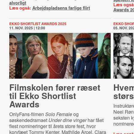
alvorligt
Læs også
Læs også:
Arbejdspladsens farlige flirt
Awards 2
EKKO SHORTLIST AWARDS 2025
EKKO SHOR
11. NOV. 2025 | 12:00
05. NOV. 202
Filmskolen fører ræset
Hvem
til Ekko Shortlist
størs
Awards
Instruktø
Neel Rønh
OnlyFans-filmen
Solo Female
og
seksten ky
søskendedramaet
Under dine vinger
har fået
nominered
flest nomineringer til årets store fest, hvor
koryfæet Tommy Kenter, Mathilde Arcel, Clara