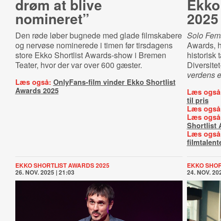
drøm at blive
Ekko
nomineret”
2025
Den røde løber bugnede med glade filmskabere
Solo Fem
og nervøse nominerede i timen før tirsdagens
Awards, hv
store Ekko Shortlist Awards-show i Bremen
historisk t
Teater, hvor der var over 600 gæster.
Diversite
verdens 
Læs også:
OnlyFans-film vinder Ekko Shortlist
Awards 2025
Læs også
til pris
Læs også
Læs også
Shortlist
Læs også
filmtalent
EKKO SHORTLIST AWARDS 2025
EKKO SHOR
26. NOV. 2025 | 21:03
24. NOV. 202