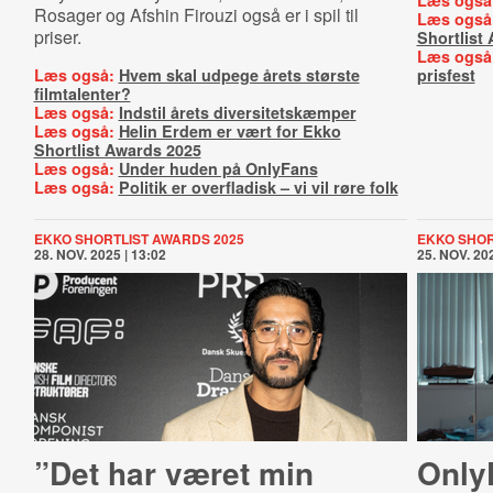
Læs også
Rosager og Afshin Firouzi også er i spil til
Læs også
priser.
Shortlist
Læs også
Læs også:
Hvem skal udpege årets største
prisfest
filmtalenter?
Læs også:
Indstil årets diversitetskæmper
Læs også:
Helin Erdem er vært for Ekko
Shortlist Awards 2025
Læs også:
Under huden på OnlyFans
Læs også:
Politik er overfladisk – vi vil røre folk
EKKO SHORTLIST AWARDS 2025
EKKO SHOR
28. NOV. 2025 | 13:02
25. NOV. 202
”Det har været min
Only