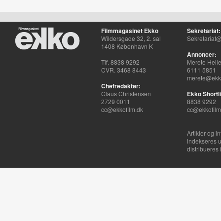
Filmmagasinet Ekko
Sekretariat:
Wildersgade 32, 2. sal
Sekretariat@
1408 København K
Annoncer:
Tlf. 8838 9292
Merete Hell
CVR. 3468 8443
6111 5851
merete@ekko
Chefredaktør:
Claus Christensen
Ekko Shortli
2729 0011
8838 9292
cc@ekkofilm.dk
cc@ekkofilm
Artikler og i
indekseres u
distribueres