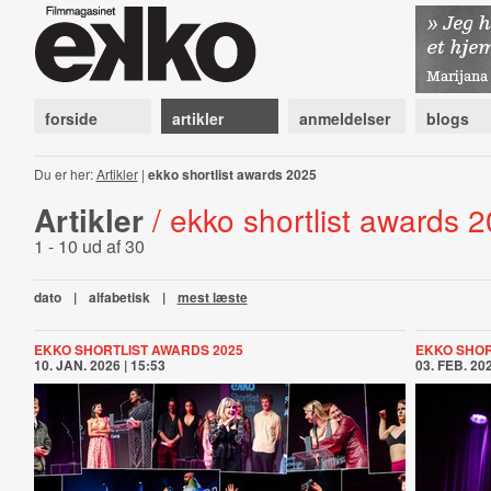
forside
artikler
anmeldelser
blogs
Du er her:
Artikler
|
ekko shortlist awards 2025
Artikler
/ ekko shortlist awards 
1 - 10 ud af 30
dato
|
alfabetisk
|
mest læste
EKKO SHORTLIST AWARDS 2025
EKKO SHOR
10. JAN. 2026 | 15:53
03. FEB. 202