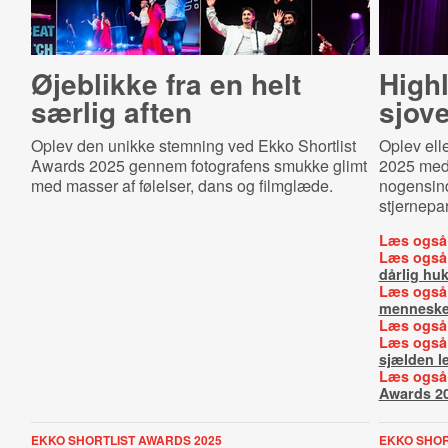
Øjeblikke fra en helt
Highl
særlig aften
sjove
Oplev den unikke stemning ved Ekko Shortlist
Oplev ell
Awards 2025 gennem fotografens smukke glimt
2025 med 
med masser af følelser, dans og filmglæde.
nogensin
stjernepar
Læs også
Læs også
dårlig h
Læs også
menneske
Læs også
Læs også
sjælden l
Læs også
Awards 2
EKKO SHORTLIST AWARDS 2025
EKKO SHOR