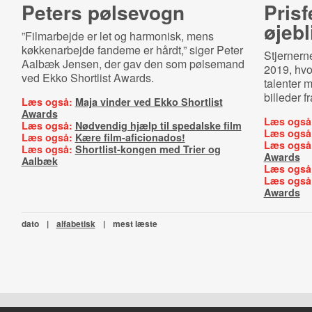
Peters pølsevogn
Prisf
øjebl
”Filmarbejde er let og harmonisk, mens
køkkenarbejde fandeme er hårdt,” siger Peter
Stjernern
Aalbæk Jensen, der gav den som pølsemand
2019, hvo
ved Ekko Shortlist Awards.
talenter m
billeder f
Læs også:
Maja vinder ved Ekko Shortlist
Awards
Læs også
Læs også:
Nødvendig hjælp til spedalske film
Læs også
Læs også:
Kære film-aficionados!
Læs også
Læs også:
Shortlist-kongen med Trier og
Awards
Aalbæk
Læs også
Læs også
Awards
dato
|
alfabetisk
|
mest læste