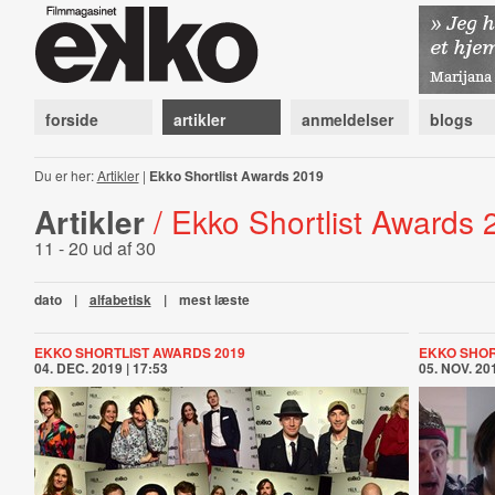
forside
artikler
anmeldelser
blogs
Du er her:
Artikler
|
Ekko Shortlist Awards 2019
Artikler
/ Ekko Shortlist Awards
11 - 20 ud af 30
dato
|
alfabetisk
|
mest læste
EKKO SHORTLIST AWARDS 2019
EKKO SHOR
04. DEC. 2019 | 17:53
05. NOV. 201