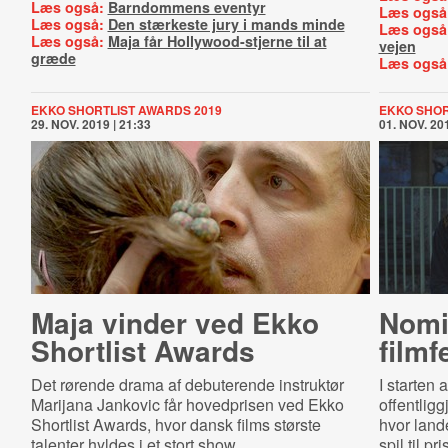
Læs også:
Barndommens eventyr
Læs også
Læs også:
Den stærkeste jury i mands minde
Læs også
Læs også:
Maja får Hollywood-stjerne til at
vejen
græde
Læs også
EKKO SHORTLIST AWARDS 2019
EKKO SHOR
29. NOV. 2019 | 21:33
01. NOV. 201
Maja vinder ved Ekko
Nomin
Shortlist Awards
filmf
Det rørende drama af debuterende instruktør
I starten
Marijana Jankovic får hovedprisen ved Ekko
offentligg
Shortlist Awards, hvor dansk films største
hvor lande
talenter hyldes i et stort show.
spil til pri