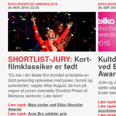
EKKO SHORTLIST AWARDS 2019
EKKO SHOR
29. NOV. 2019 | 22:25
26. SEP. 201
SHORTLIST-JURY:
Kort­
Kultd
film­klas­si­ker er født
ved E
Awar
”Du har i din første film formået at fortælle en
dybt personlig oplevelse med poesi, humor og
Julie og J
autenticitet,” sagde Alba August, da hun på
sjette ud
vegne af juryen overrakte Shortlist Prisen til
finder st
Marijana Jankovic. Læs talen!
Læs også
Læs også:
Maja vinder ved Ekko Shortlist
Læs også
Awards
successer
Læs også:
Arne Bro uddeler pris
Læs også