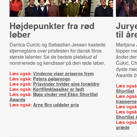
Højdepunkter fra rød
Jury
løber
til å
Danica Curcic og Sebastian Jessen kastede
Marijana 
stjerneglans over prisfesten for dansk films
topper me
største talenter. Se de bedste pletskud af
ånder den
nominerede og kendisser på den røde løber.
Čukić, Ch
dyste med
Læs også:
Vinderne viser priserne frem
Awards 2
Læs også:
Peters pølsevogn
Læs også:
Prisvinder hylder sine forældre
Læs også
Læs også:
Kortfilmklassiker er født
Shortlist
Læs også:
Maja vinder ved Ekko Shortlist
Læs også
Awards
trapperne
Læs også:
Arne Bro uddeler pris
Læs også
Læs også
Shortlist
Læs også
græde