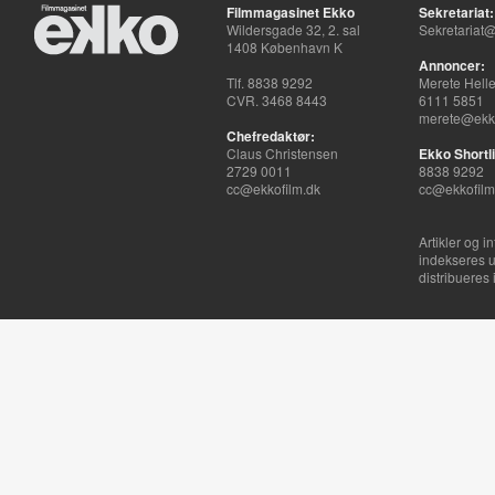
Filmmagasinet Ekko
Sekretariat:
Wildersgade 32, 2. sal
Sekretariat@
1408 København K
Annoncer:
Tlf. 8838 9292
Merete Hell
CVR. 3468 8443
6111 5851
merete@ekko
Chefredaktør:
Claus Christensen
Ekko Shortli
2729 0011
8838 9292
cc@ekkofilm.dk
cc@ekkofilm
Artikler og i
indekseres u
distribueres