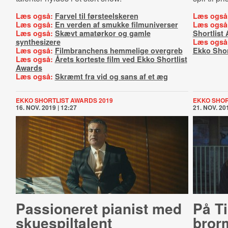
Læs også:
Farvel til førsteelskeren
Læs også
Læs også:
En verden af smukke filmuniverser
Læs også
Læs også:
Skævt amatørkor og gamle
Shortlist
synthesizere
Læs også
Læs også:
Filmbranchens hemmelige overgreb
Ekko Shor
Læs også:
Årets korteste film ved Ekko Shortlist
Awards
Læs også:
Skræmt fra vid og sans af et æg
EKKO SHORTLIST AWARDS 2019
EKKO SHOR
16. NOV. 2019 | 12:27
21. NOV. 201
Passioneret pianist med
På T
skuespiltalent
bror