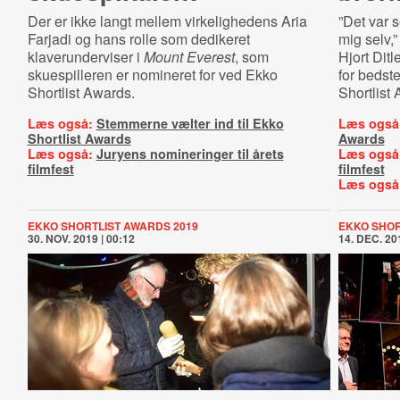
Der er ikke langt mellem virkelighedens Aria
”Det var s
Farjadi og hans rolle som dedikeret
mig selv,”
klaverunderviser i
Mount Everest
, som
Hjort Dit
skuespilleren er nomineret for ved Ekko
for bedst
Shortlist Awards.
Shortlist
Læs også:
Stemmerne vælter ind til Ekko
Læs også
Shortlist Awards
Awards
Læs også:
Juryens nomineringer til årets
Læs også
filmfest
filmfest
Læs også
EKKO SHORTLIST AWARDS 2019
EKKO SHOR
30. NOV. 2019 | 00:12
14. DEC. 201