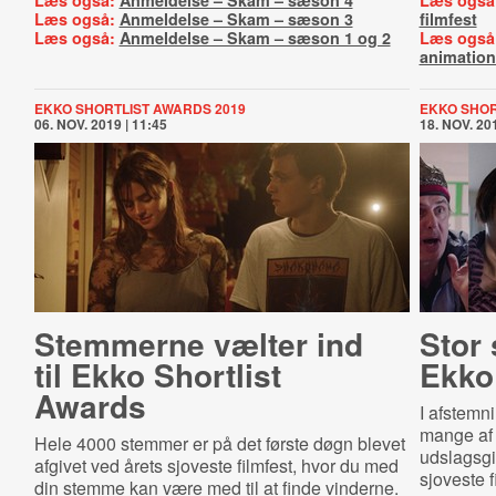
Læs også:
Anmeldelse – Skam – sæson 4
Læs også
Læs også:
Anmeldelse – Skam – sæson 3
filmfest
Læs også:
Anmeldelse – Skam – sæson 1 og 2
Læs også
animation
EKKO SHORTLIST AWARDS 2019
EKKO SHOR
06. NOV. 2019 | 11:45
18. NOV. 201
Stemmerne vælter ind
Stor
til Ekko Shortlist
Ekko
Awards
I afstemni
mange af 
Hele 4000 stemmer er på det første døgn blevet
udslagsgi
afgivet ved årets sjoveste filmfest, hvor du med
sjoveste f
din stemme kan være med til at finde vinderne.