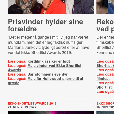
Prisvinder hylder sine
Reko
forældre
ved 
”Det er meget få gange i mit liv, jeg har været
Der er fle
mundlam, men det er jeg faktisk nu,” siger
filmskabe
Marijana Jankovic tydeligt berørt efter at have
Shortlist
vundet Ekko Shortlist Awards 2019.
kønnene st
Læs også:
Kortfilmklassiker er født
Læs også
Læs også:
Maja vinder ved Ekko Shortlist
Shortlist
Awards
Læs også
Læs også:
Barndommens eventyr
Læs også
Læs også:
Maja får Hollywood-stjerne til at
filmfest
græde
Læs også
Shortlist
Læs også
EKKO SHORTLIST AWARDS 2019
EKKO SHOR
21. NOV. 2019 | 14:28
16. NOV. 201