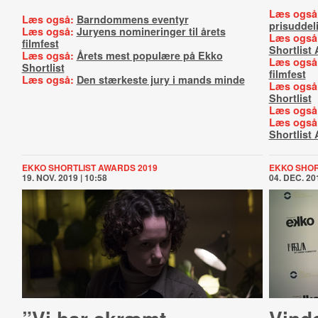
Læs også
Læs også:
Barndommens eventyr
prisuddel
Læs også:
Juryens nomineringer til årets
Læs også
filmfest
Shortlist
Læs også:
Årets mest populære på Ekko
Læs også
Shortlist
filmfest
Læs også:
Den stærkeste jury i mands minde
Læs også
Shortlist
Læs også
Læs også
Shortlist
EKKO SHORTLIST AWARDS 2019
EKKO SHOR
19. NOV. 2019 | 10:58
04. DEC. 201