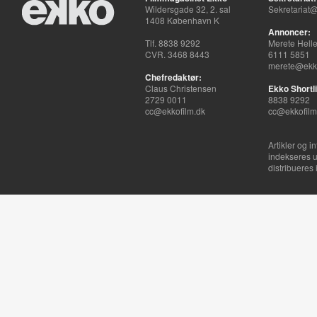
Wildersgade 32, 2. sal
Sekretariat@
1408 København K
Annoncer:
Tlf. 8838 9292
Merete Hell
CVR. 3468 8443
6111 5851
merete@ekko
Chefredaktør:
Claus Christensen
Ekko Shortli
2729 0011
8838 9292
cc@ekkofilm.dk
cc@ekkofilm
Artikler og i
indekseres u
distribueres