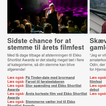
Sidste chance for at
Skæv
stemme til årets filmfest
gaml
Med få dage tilbage af afstemningen til Ekko
”Jeg er v
Shortlist Awards er det stadig meget tæt i flere
amatørkor
af kategorierne, så din stemme kan blive
Odin, der
afgørende!
for
Hjems
Læs også:
På Tinder-date med brormand
Læs også
Læs også:
Farvel til førsteelskeren
filmfest
Læs også:
Stor spænding ved Ekko Shortlist
Læs også
Awards
debut
Læs også:
Årets korteste film ved Ekko Shortlist
Læs også
Awards
Læs også:
Stemmerne vælter ind til Ekko
Shortlist Awards