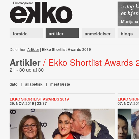
forside
artikler
anmeldelser
blogs
Du er her:
Artikler
|
Ekko Shortlist Awards 2019
Artikler
/ Ekko Shortlist Awards
21 - 30 ud af 30
dato
|
alfabetisk
|
mest læste
EKKO SHORTLIST AWARDS 2019
EKKO SHOR
29. NOV. 2019 | 23:37
07. NOV. 201