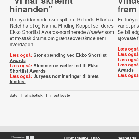
”Vi har skræmt
Vinde
hinanden”
frem
De nyuddannede skuespillere Roberta Hilarius
En forryge
Reichhardt og Nanna Finding Koppel ser deres
vandt pri
Ekko Shortlist Awards-nominerede
Knæler
som
Se billedg
et mystisk drama om grænseoverskridelser i
sjoveste f
hverdagen.
Læs også
Læs også
Læs også:
Stor spænding ved Ekko Shortlist
Læs også
Awards
Læs også
Læs også:
Stemmerne vælter ind til Ekko
Awards
Shortlist Awards
Læs også
Læs også:
Juryens nomineringer til årets
filmfest
dato
|
alfabetisk
|
mest læste
Filmmagasinet Ekko
Sekretariat: