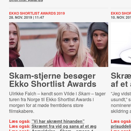
EKKO SHORTLIST AWARDS 2019
EKKO SHOR
28. NOV. 2019 | 11:47
10. NOV. 201
Skam-stjerne besøger
Skræ
Ekko Shortlist Awards
af et
Ulrikke Falch – kendt som Vilde i
Skam
– tager
”Jeg vidst
turen fra Norge til Ekko Shortlist Awards i
usundt,” s
morgen for at møde fremtidens store
nomineret 
filmskabere.
skildring 
Læs også:
”Vi har skræmt hinanden”
Læs også
Læs også:
Skræmt fra vid og sans af et æg
prisuddel