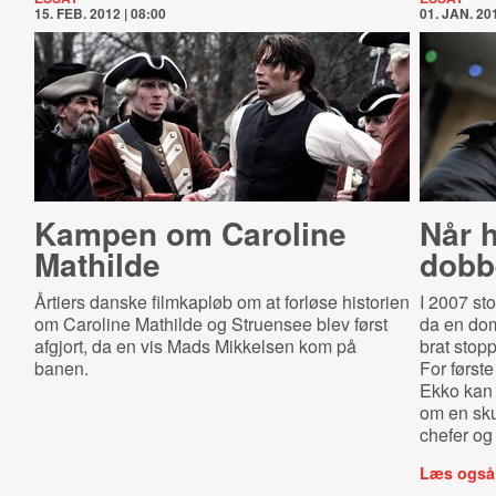
15. FEB. 2012 | 08:00
01. JAN. 201
Kampen om Caroline
Når 
Mathilde
dobb
Årtiers danske filmkapløb om at forløse historien
I 2007 st
om Caroline Mathilde og Struensee blev først
da en dom
afgjort, da en vis Mads Mikkelsen kom på
brat stopp
banen.
For først
Ekko kan 
om en sku
chefer o
Læs også