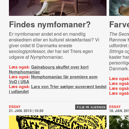
Findes nymfomaner?
Farve
Er nymfomaner andet end en mandlig
The Secre
ønskedrøm eller en kulturel skrækfantasi? Vi
Rønnow Kl
giver ordet til Danmarks eneste
udfordret 
sexologiprofessor, der har set Triers egen
Strings
o
udgave af
Nymphomaniac
.
kaster ha
personlige
Læs også:
Gainsbourg skuffet over kort
Danmark.
Nymphomaniac
Læs også:
Nymphomaniac får premiere som
Læs også
VoD i USA
Læs også
Læs også:
Lars von Trier sælger suverænt bedst
Læs også
i udlandet
Læs også
ESSAY
ESSAY
FILM PÅ HJERNEN
21. JAN. 2013 | 10:50
18. JAN. 201