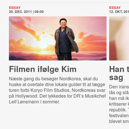
ESSAY
ESSAY
30. DEC. 2011 | 08:00
12. OKT. 201
Filmen ifølge Kim
Han 
sag
Næste gang du besøger Nordkorea, skal du
huske at overtale dine lokale guider til at lægge
Den irans
turen forbi Koryo Film Studios, Nordkoreas svar
lås og sl
på Hollywood. Det lykkedes for DR’s Musikchef
han må ikk
Leif Lønsmann i sommer.
kritisere
republik.
festivalen
blevet smu