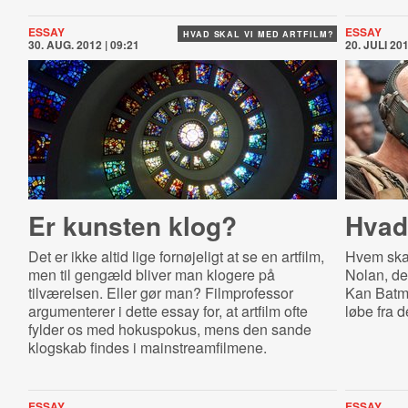
ESSAY
ESSAY
HVAD SKAL VI MED ARTFILM?
30. AUG. 2012 | 09:21
20. JULI 201
Er kunsten klog?
Hvad
Det er ikke altid lige fornøjeligt at se en artfilm,
Hvem skal
men til gengæld bliver man klogere på
Nolan, de
tilværelsen. Eller gør man? Filmprofessor
Kan Batma
argumenterer i dette essay for, at artfilm ofte
løbe fra 
fylder os med hokuspokus, mens den sande
klogskab findes i mainstreamfilmene.
ESSAY
ESSAY