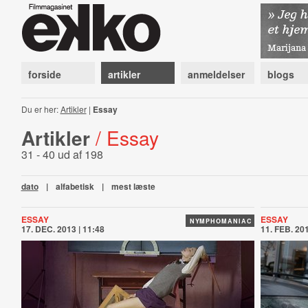
forside
artikler
anmeldelser
blogs
Du er her:
Artikler
|
Essay
Artikler
/ Essay
31 - 40 ud af 198
dato
|
alfabetisk
|
mest læste
ESSAY
ESSAY
NYMPHOMANIAC
17. DEC. 2013 | 11:48
11. FEB. 201