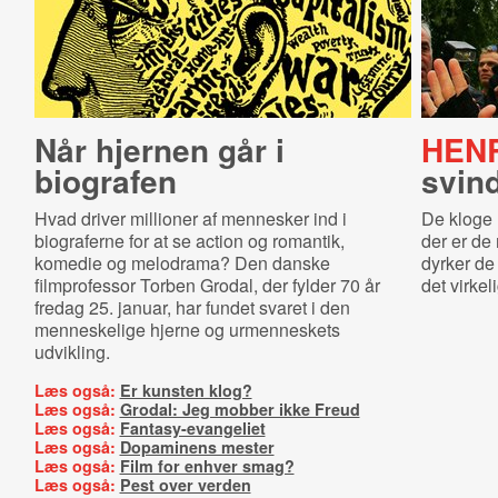
Når hjernen går i
HENR
biografen
svind
Hvad driver millioner af mennesker ind i
De kloge 
biograferne for at se action og romantik,
der er de 
komedie og melodrama? Den danske
dyrker de
filmprofessor Torben Grodal, der fylder 70 år
det virkel
fredag 25. januar, har fundet svaret i den
menneskelige hjerne og urmenneskets
udvikling.
Læs også:
Er kunsten klog?
Læs også:
Grodal: Jeg mobber ikke Freud
Læs også:
Fantasy-evangeliet
Læs også:
Dopaminens mester
Læs også:
Film for enhver smag?
Læs også:
Pest over verden