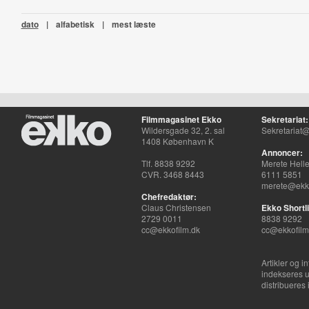
dato
|
alfabetisk
|
mest læste
Filmmagasinet Ekko
Sekretariat:
Wildersgade 32, 2. sal
Sekretariat@
1408 København K
Annoncer:
Tlf. 8838 9292
Merete Hell
CVR. 3468 8443
6111 5851
merete@ekko
Chefredaktør:
Claus Christensen
Ekko Shortli
2729 0011
8838 9292
cc@ekkofilm.dk
cc@ekkofilm
Artikler og i
indekseres u
distribueres