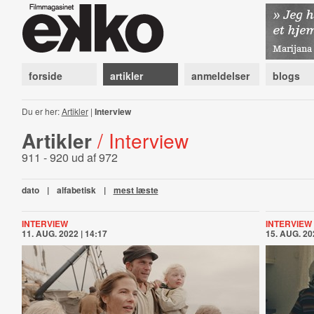
forside
artikler
anmeldelser
blogs
Du er her:
Artikler
|
Interview
Artikler
/ Interview
911 - 920 ud af 972
dato
|
alfabetisk
|
mest læste
INTERVIEW
INTERVIEW
11. AUG. 2022 | 14:17
15. AUG. 20