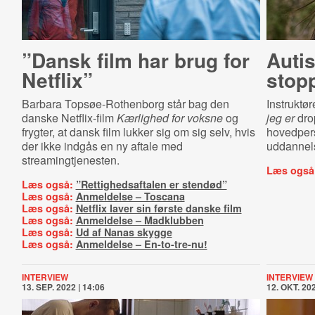
”Dansk film har brug for
Auti
Netflix”
stop
Barbara Topsøe-Rothenborg står bag den
Instrukt
danske Netflix-film
Kærlighed for voksne
og
jeg er
dro
frygter, at dansk film lukker sig om sig selv, hvis
hovedpers
der ikke indgås en ny aftale med
uddannel
streamingtjenesten.
Læs også
Læs også:
”Rettighedsaftalen er stendød”
Læs også:
Anmeldelse – Toscana
Læs også:
Netflix laver sin første danske film
Læs også:
Anmeldelse – Madklubben
Læs også:
Ud af Nanas skygge
Læs også:
Anmeldelse – En-to-tre-nu!
INTERVIEW
INTERVIEW
13. SEP. 2022 | 14:06
12. OKT. 202