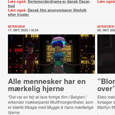
Læs også:
Seriemorderdrama er dansk Oscar-
Læs også
bud
Læs også:
Dansk film anonymiserer filmfolk
efter trusler
INTERVIEW
INTERVIEW
17. OKT. 2022 | 16:54
05. OKT. 202
Alle mennesker har en
”Blon
mærkelig hjerne
over
”Det var en fejl at lave forrige film i Belgien,”
Ekko møde
erkender makkerparret Wulffmorgenthaler, som
forsøger a
er stærkt tilbage med
Mugge & hans mærkelige
Marilyn Mo
hjerne
.