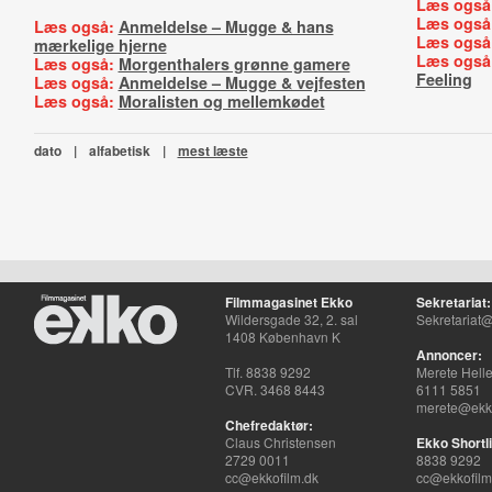
Læs også
Læs også
Læs også:
Anmeldelse – Mugge & hans
Læs også
mærkelige hjerne
Læs også
Læs også:
Morgenthalers grønne gamere
Feeling
Læs også:
Anmeldelse – Mugge & vejfesten
Læs også:
Moralisten og mellemkødet
dato
|
alfabetisk
|
mest læste
Filmmagasinet Ekko
Sekretariat:
Wildersgade 32, 2. sal
Sekretariat@
1408 København K
Annoncer:
Tlf. 8838 9292
Merete Hell
CVR. 3468 8443
6111 5851
merete@ekko
Chefredaktør:
Claus Christensen
Ekko Shortli
2729 0011
8838 9292
cc@ekkofilm.dk
cc@ekkofilm