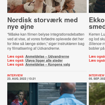
Nordisk storværk med
Ekko 
nye øjne
smed
”Måske kan filmen belyse integrationsdebatten
Kerren Lu
ved at vise, at vores forfædre oplevede det her
og lod sk
for ikke så længe siden,” siger instruktøren bag
Silence
me
ny filmatisering af
Udvandrerne
.
bobler på 
Læs også:
Anmeldelse – Udvandrerne
Læs også
Læs også:
Utøya ligger alle steder
Læs også
Læs også:
Anmeldelse – Kongens valg
INTERVIEW
INTERVIEW
23. AUG. 2022 | 13:21
05. SEP. 202