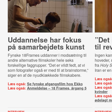
Uddannelse har fokus
”Det 
på samarbejdets kunst
til r
Fynske 18Frames uddanner i modsætning til
Ingen kan
andre alternative filmskoler hele seks
hoveder, 
forskellige faggrupper. ”Det er vildt fedt, at vi
fra
Holy S
som fotografer også er med til at brainstorme,”
Iran er en 
siger en af de nyudklækkede filmskabere.
Læs også
Læs også
Læs også:
Se fynske afgangsfilm hos Ekko
Læs også
Læs også:
Anmeldelse – 18 Frames, årgang 5
kvinder
Læs også
ødelagt mi
INTERVIEW
INTERVIEW