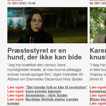
13. OKT. 2022 | 16:46
08. OKT. 202
Præstestyret er en
Karen
hund, der ikke kan bide
knust
”Jeg har knækket den censur, Irans
”I dag har
myndigheder troede, at man kunne pålægge
vi ikke k
enhver iransk-sproget film,” siger instruktør Ali
Viaplay-s
Abbasi om Danmarks Oscar-bud
Holy Spider
.
bliver til
.
Læs også:
”Det iranske folk er klar til revolution”
Læs også
Læs også:
Irans kvinder kæmper
kvindeha
Læs også:
Anmeldelse – Holy Spider
Læs også
Læs også:
Nordiske filmfolk støtter iranske
Blixen bliv
kvinder
Læs også