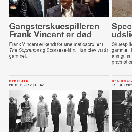
Gangster­sku­e­spil­le­ren
Speci
Frank Vincent er død
udsli
Frank Vincent er kendt for sine mafiosoroller i
Skuespill
The Sopranos
og Scorsese-film. Han blev 78 år
gammel. H
gammel.
ansigt, s
præstatio
NEKROLOG
NEKROLOG
20. SEP. 2017 | 15:47
31. JULI 202