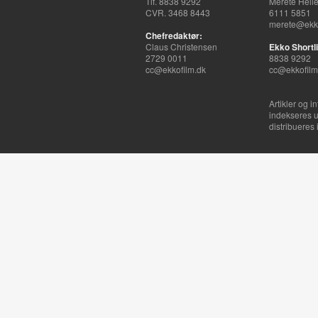
Tlf. 8838 9292
Merete Hell
CVR. 3468 8443
6111 5851
merete@ekko
Chefredaktør:
Claus Christensen
Ekko Shortli
2729 0011
8838 9292
cc@ekkofilm.dk
cc@ekkofilm
Artikler og i
indekseres u
distribueres