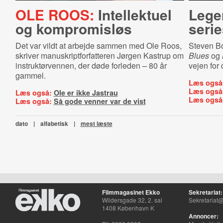
OLE ROOS:
Intellektuel
Lege
og kompromisløs
seri
Det var vildt at arbejde sammen med Ole Roos,
Steven Bo
skriver manuskriptforfatteren Jørgen Kastrup om
Blues
og
instruktørvennen, der døde forleden – 80 år
vejen for
gammel.
Læs også
Læs også
Læs også:
Ole er ikke Jastrau
Læs også
Læs også:
Så gode venner var de vist
dato
|
alfabetisk
|
mest læste
Filmmagasinet Ekko
Sekretariat:
Wildersgade 32, 2. sal
Sekretariat@
1408 København K
Annoncer: