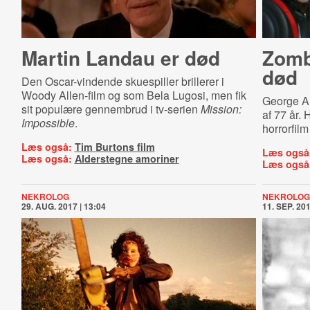
Martin Landau er død
Zombi
død
Den Oscar-vindende skuespiller brillerer i
Woody Allen-film og som Bela Lugosi, men fik
George A. 
sit populære gennembrud i tv-serien
Mission:
af 77 år.
Impossible
.
horrorfilm
Læs også:
Tim Burtons film
Læs også
Læs også:
Alderstegne amoriner
Læs også
NEKROLOG
NEKROLOG
29. AUG. 2017 | 13:04
11. SEP. 201