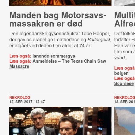
Manden bag Mo­tor­savs­
Multi
mas­sa­kren er død
Alfr
Den legendariske gyserinstruktør Tobe Hooper,
Det folke
der gav os drabelige Leatherface og
Poltergeist
,
forfatter
er afgået ved døden i en alder af 74 år.
Han var e
film som
Læs også:
Isnende sommergys
vand
.
Læs også:
Anmeldelse – The Texas Chain Saw
Massacre
Læs også
bølgen
Læs også
Scorsese
NEKROLOG
NEKROLOG
14. SEP. 2017 | 14:47
18. SEP. 201