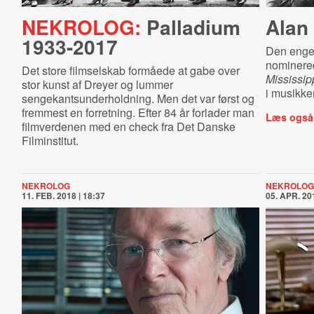
NEKROLOG:
Palladium
Alan
1933-2017
Den engel
nominere
Det store filmselskab formåede at gabe over
Mississip
stor kunst af Dreyer og lummer
i musikke
sengekantsunderholdning. Men det var først og
fremmest en forretning. Efter 84 år forlader man
Læs også
filmverdenen med en check fra Det Danske
Filminstitut.
NEKROLOG
NEKROLOG
11. FEB. 2018 | 18:37
05. APR. 201