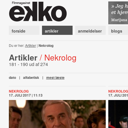
forside
artikler
anmeldelser
blogs
Du er her:
Artikler
|
Nekrolog
Artikler
/ Nekrolog
181 - 190 ud af 274
dato
|
alfabetisk
|
mest læste
NEKROLOG
NEKROLOG
17. JULI 2017 | 11:13
17. JULI 201