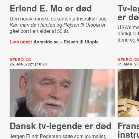
Erlend E. Mo er død
Tv-l
er d
Den norsk-danske dokumentarinstruktør bag
Kan man dø i himlen
og
Rejsen til Utopia
er
USA’s mes
gået bort i en alder af 53 år.
dårligt fo
åbne og l
Læs også:
Anmeldelse – Rejsen til Utopia
NEKROLOG
NEKROLOG
26. JAN. 2021 | 18:23
31. MAR. 20
Dansk tv-legende er død
Frans
instr
Jørgen Flindt Pedersen satte som journalist,