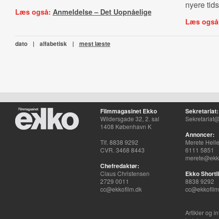
nyere tids
Læs også:
Anmeldelse – Det Uopnåelige
Læs også
dato
|
alfabetisk
|
mest læste
Filmmagasinet Ekko
Sekretariat:
Wildersgade 32, 2. sal
Sekretariat@
1408 København K
Annoncer:
Tlf. 8838 9292
Merete Hell
CVR. 3468 8443
6111 5851
merete@ekko
Chefredaktør:
Claus Christensen
Ekko Shortli
2729 0011
8838 9292
cc@ekkofilm.dk
cc@ekkofilm
Artikler og i