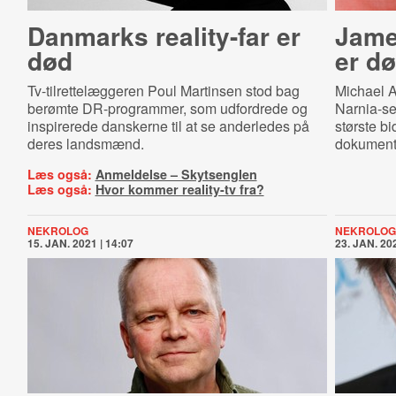
Danmarks reality-far er
James
død
er d
Tv-tilrettelæggeren Poul Martinsen stod bag
Michael A
berømte DR-programmer, som udfordrede og
Narnia-se
inspirerede danskerne til at se anderledes på
største bi
deres landsmænd.
dokumenta
Læs også:
Anmeldelse – Skytsenglen
Læs også:
Hvor kommer reality-tv fra?
NEKROLOG
NEKROLOG
15. JAN. 2021 | 14:07
23. JAN. 202