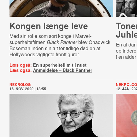
Kongen længe leve
Tone
Juhle
Med sin rolle som sort konge i Marvel-
superheltefilmen
Black Panther
blev Chadwick
En af dans
Boseman inden sin alt for tidlige død en af
opfindere
Hollywoods vigtigste frontfigurer.
i en alder
Læs også:
En superheltefilm til nuet
Læs også:
Anmeldelse – Black Panther
NEKROLOG
NEKROLOG
16. NOV. 2020 | 18:55
12. JAN. 202