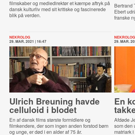
filmskaber og mediedirektør et kæmpe aftryk på
Bertrand T
dansk kulturliv med sit kritiske og fascinerede
Ebert udrå
blik på verden.
franske ny
NEKROLOG
NEKROLOG
29. MAR. 2021 | 16:47
29. MAR. 20
Ulrich Breuning havde
En k
celluloid i blodet
takke
En af dansk films største formidlere og
Afdøde Je
filmkendere, der som ingen anden forstod børn
som den 
og unge, er død i en alder af 75 år.
matriark i