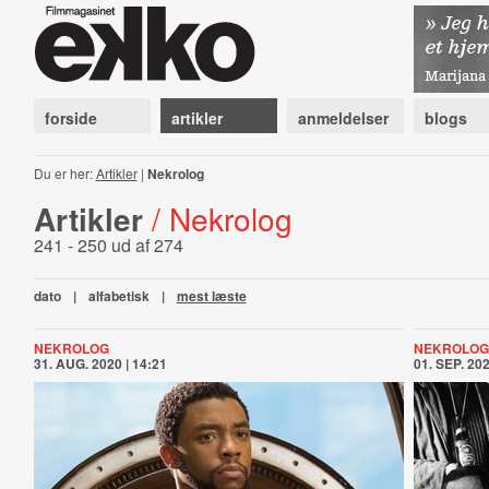
forside
artikler
anmeldelser
blogs
Du er her:
Artikler
|
Nekrolog
Artikler
/ Nekrolog
241 - 250 ud af 274
dato
|
alfabetisk
|
mest læste
NEKROLOG
NEKROLOG
31. AUG. 2020 | 14:21
01. SEP. 202