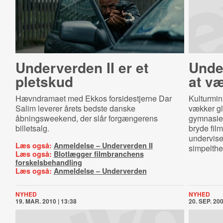
Underverden II er et
Under
pletskud
at væ
Hævndramaet med Ekkos forsidestjerne Dar
Kulturmini
Salim leverer årets bedste danske
vækker gl
åbningsweekend, der slår forgængerens
gymnasier
billetsalg.
bryde fil
undervise,
Læs også:
Anmeldelse – Underverden II
simpelthen
Læs også:
Blotlægger filmbranchens
forskelsbehandling
Læs også:
Anmeldelse – Underverden
NYHED
NYHED
19. MAR. 2010 | 13:38
20. SEP. 200