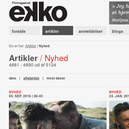
forside
artikler
anmeldelser
blogs
Du er her:
Artikler
|
Nyhed
Artikler
/ Nyhed
4881 - 4890 ud af 5124
dato
|
alfabetisk
|
mest læste
NYHED
NYHED
05. SEP. 2016 | 06:43
24. JAN. 201