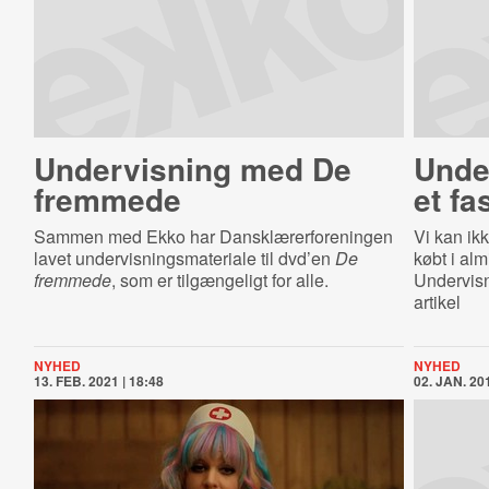
Undervisning med De
Un­der
fremmede
et fa
Sammen med Ekko har Dansklærerforeningen
Vi kan ikk
lavet undervisningsmateriale til dvd’en
De
købt i alm
fremmede
, som er tilgængeligt for alle.
Undervisn
artikel
NYHED
NYHED
13. FEB. 2021 | 18:48
02. JAN. 201