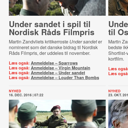
Under sandet i spil til
Unde
Nordisk Råds Filmpris
til O
Martin Zandvliets kritikerroste
Under sandet
er
Martin Za
nomineret som det danske bidrag til Nordisk
bedste ik
Råds Filmpris, der uddeles til november.
Shortlist-
kortfilm.
Læs også:
Anmeldelse – Sparrows
Læs også:
Anmeldelse – Virgin Mountain
Læs også
Læs også:
Anmeldelse – Under sandet
Læs også
Læs også:
Anmeldelse – Louder Than Bombs
NYHED
NYHED
16. DEC. 2016 | 07:22
23. OKT. 201