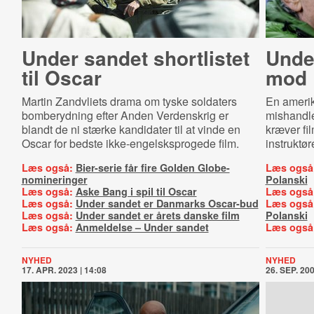
Under sandet shortlistet
Un­de
til Oscar
mod 
Martin Zandvliets drama om tyske soldaters
En amerik
bomberydning efter Anden Verdenskrig er
mishandle
blandt de ni stærke kandidater til at vinde en
kræver fi
Oscar for bedste ikke-engelsksprogede film.
instruktør
Læs også:
Bier-serie får fire Golden Globe-
Læs også
nomineringer
Polanski
Læs også:
Aske Bang i spil til Oscar
Læs også
Læs også:
Under sandet er Danmarks Oscar-bud
Læs også
Læs også:
Under sandet er årets danske film
Polanski
Læs også:
Anmeldelse – Under sandet
Læs også
NYHED
NYHED
17. APR. 2023 | 14:08
26. SEP. 200