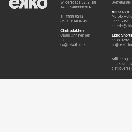
Wildersgade 32, 2. sal
Sekretariat@
1408 København K
Annoncer:
Tlf. 8838 9292
Merete Hell
CVR. 3468 8443
6111 5851
merete@ekko
Chefredaktør:
Claus Christensen
Ekko Shortli
2729 0011
8838 9292
cc@ekkofilm.dk
cc@ekkofilm
Artikler og i
indekseres u
distribueres