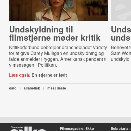
Undskyldning til
Unds
filmstjerne møder kritik
unds
Kritikerforbund bebrejder branchebladet Variety
Behovet f
for at give Carey Mulligan en undskyldning og
Sam Worth
falde anmelder i ryggen. Amerikansk pendant til
undskyld f
vimsesagen i Politiken.
Læs også:
En stjerne er født
dato
|
alfabetisk
|
mest læste
Filmmagasinet Ekko
Sekretariat: