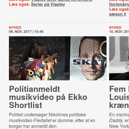
Læs også:
Serier på Viaplay
fjortenåri
Læs også
sæson 5
NYHED
NYHED
09. NOV. 2017 | 15:46
10. NOV. 201
Politianmeldt
Fem 
musikvideo på Ekko
Louis
Shortlist
kræn
Politiet undersøger Nikolines politiske
En visning
musikvideo
Flertallet er dumme
, efter at en
Daddy,
er
borger har anmeldt den.
New York 