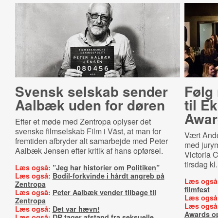
Svensk selskab sender
Følg 
Aalbæk uden for døren
til E
Awar
Efter et møde med Zentropa oplyser det
svenske filmselskab Film i Väst, at man for
Vært And
fremtiden afbryder alt samarbejde med Peter
med jury
Aalbæk Jensen efter kritik af hans opførsel.
Victoria 
tirsdag kl.
Læs også:
”Jeg har historier om Politiken”
Læs også:
Bodil-forkvinde i hårdt angreb på
Læs også
Zentropa
filmfest
Læs også:
Peter Aalbæk vender tilbage til
Læs også
Zentropa
Læs også
Læs også:
Det var hævn!
Awards o
Læs også:
DR tager afstand fra seksuelle