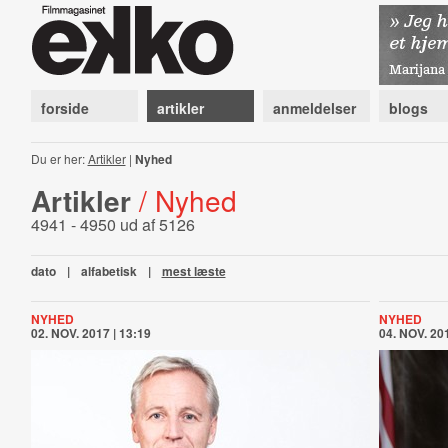
forside
artikler
anmeldelser
blogs
Du er her:
Artikler
|
Nyhed
Artikler
/ Nyhed
4941 - 4950 ud af 5126
dato
|
alfabetisk
|
mest læste
NYHED
NYHED
02. NOV. 2017 | 13:19
04. NOV. 201