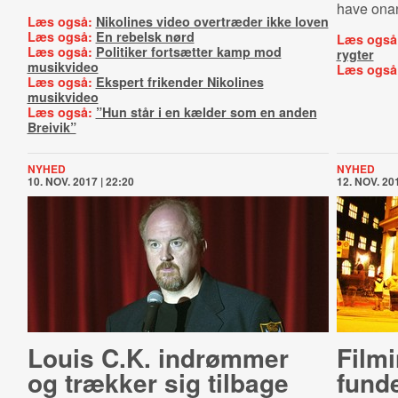
have onan
Læs også:
Nikolines video overtræder ikke loven
Læs også:
En rebelsk nørd
Læs også
Læs også:
Politiker fortsætter kamp mod
rygter
musikvideo
Læs også
Læs også:
Ekspert frikender Nikolines
musikvideo
Læs også:
”Hun står i en kælder som en anden
Breivik”
NYHED
NYHED
10. NOV. 2017 | 22:20
12. NOV. 201
Louis C.K. indrømmer
Fil­mi
og trækker sig tilbage
fundet