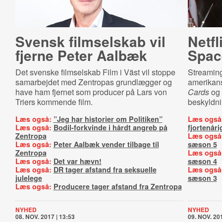
Svensk filmselskab vil
Netfl
fjerne Peter Aalbæk
Spac
Det svenske filmselskab Film i Väst vil stoppe
Streaming
samarbejdet med Zentropas grundlægger og
amerikans
have ham fjernet som producer på Lars von
Cards
og 
Triers kommende film.
beskyldni
Læs også:
”Jeg har historier om Politiken”
Læs også
Læs også:
Bodil-forkvinde i hårdt angreb på
fjortenåri
Zentropa
Læs også
Læs også:
Peter Aalbæk vender tilbage til
sæson 5
Zentropa
Læs også
Læs også:
Det var hævn!
sæson 4
Læs også:
DR tager afstand fra seksuelle
Læs også
julelege
sæson 3
Læs også:
Producere tager afstand fra Zentropa
NYHED
NYHED
08. NOV. 2017 | 13:53
09. NOV. 201