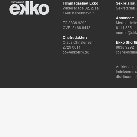
Filmmagasinet Ekko
Sekretariat:
Wildersgade 32, 2. sal
Sekretariat@
1408 København K
Annoncer:
Tlf. 8838 9292
Merete Hell
CVR. 3468 8443
6111 5851
merete@ekko
Chefredaktør:
Claus Christensen
Ekko Shortli
2729 0011
8838 9292
cc@ekkofilm.dk
cc@ekkofilm
Artikler og i
indekseres u
distribueres