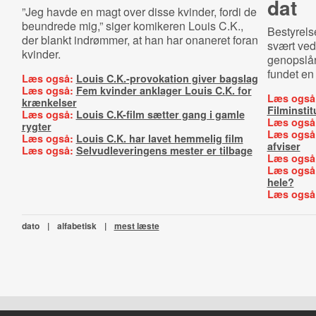
dat
”Jeg havde en magt over disse kvinder, fordi de
beundrede mig,” siger komikeren Louis C.K.,
Bestyrelse
der blankt indrømmer, at han har onaneret foran
svært ved
kvinder.
genopslår
fundet en
Læs også:
Louis C.K.-provokation giver bagslag
Læs også:
Fem kvinder anklager Louis C.K. for
Læs også
krænkelser
Filminstit
Læs også:
Louis C.K-film sætter gang i gamle
Læs også
rygter
Læs også
Læs også:
Louis C.K. har lavet hemmelig film
afviser
Læs også:
Selvudleveringens mester er tilbage
Læs også
Læs også
hele?
Læs også
dato
|
alfabetisk
|
mest læste