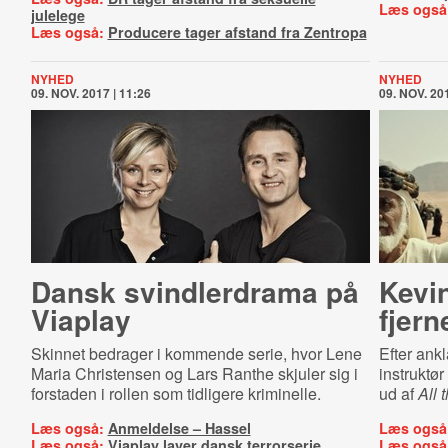
Læs også
julelege
Læs også:
Producere tager afstand fra Zentropa
NYHED
NYHED
09. NOV. 2017 | 11:26
09. NOV. 201
Dansk svindlerdrama på
Kevi
Viaplay
fjern
Skinnet bedrager i kommende serie, hvor Lene
Efter ank
Maria Christensen og Lars Ranthe skjuler sig i
instruktø
forstaden i rollen som tidligere kriminelle.
ud af
All 
Læs også:
Anmeldelse – Hassel
Læs også
Læs også:
Viaplay laver dansk terrorserie
Læs også