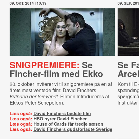
09. OKT. 2014 | 10:19
09. SEP. 201
SNIGPREMIERE:
Se
Se F
Fincher-film med Ekko
Arce
20. oktober inviterer vi til snigpremiere på en af
Kom til E
årets mest ventede film: David Finchers
spænding
Kvinden der forsvandt
. Filmen introduceres af
spørgsmål 
Ekkos Peter Schepelern.
instruktø
Læs også:
David Finchers bedste film
Læs også:
HBO hyrer David Fincher
Læs også:
House of Cards får tredje sæson
Læs også:
David Finchers gudsforladte Sverige