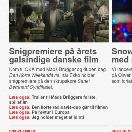
Snigpremiere på årets
Snow­
galsindige danske film
med 
Kom til Q&A med Mads Brügger og duoen bag
Vi lancer
Den Korte Weekendavis
, når Ekko holder
på Oliver
snigpremiere på den skrupskøre
Sankt
som forfa
Bernhard Syndikatet
.
Læs også:
Trailer til Mads Brüggers første
spillefilm
Læs også:
Den korte radioavis-duo går til filmen
Læs også:
På røvtur i Europa
Læs også:
Jeg holder meget af idioti
SNIGPREMIERE
SNIGPREMI