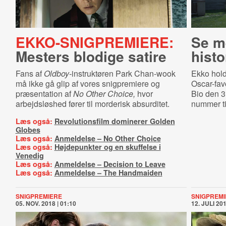
EKKO-SNIGPREMIERE:
Se m
Mesters blodige satire
hist
Fans af
Oldboy-
instruktøren Park Chan-wook
Ekko hold
må ikke gå glip af vores snigpremiere og
Oscar-fav
præsentation af
No Other Choice,
hvor
Bio den 3
arbejdsløshed fører til morderisk absurditet.
nummer til
Læs også:
Revolutionsfilm dominerer Golden
Globes
Læs også:
Anmeldelse – No Other Choice
Læs også:
Højdepunkter og en skuffelse i
Venedig
Læs også:
Anmeldelse – Decision to Leave
Læs også:
Anmeldelse – The Handmaiden
SNIGPREMIERE
SNIGPREMI
05. NOV. 2018 | 01:10
12. JULI 201