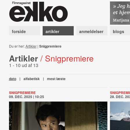
forside
artikler
anmeldelser
blogs
Du er her:
Artikler
|
Snigpremiere
Artikler
/ Snigpremiere
1 - 10 ud af 13
dato
|
alfabetisk
|
mest læste
SNIGPREMIERE
SNIGPREMI
09. DEC. 2025 | 10:25
28. DEC. 202