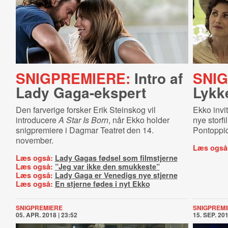
SNIGPREMIERE:
Intro af
SNI
Lady Gaga-ekspert
Lykk
Den farverige forsker Erik Steinskog vil
Ekko invit
introducere
A Star Is Born
, når Ekko holder
nye storfi
snigpremiere i Dagmar Teatret den 14.
Pontoppid
november.
Læs også
Læs også:
Lady Gagas fødsel som filmstjerne
Læs også:
”Jeg var ikke den smukkeste”
Læs også:
Lady Gaga er Venedigs nye stjerne
Læs også:
En stjerne fødes i nyt Ekko
SNIGPREMIERE
SNIGPREMI
05. APR. 2018 | 23:52
15. SEP. 201