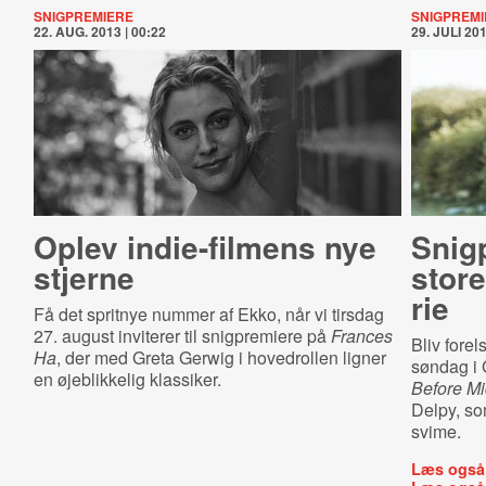
SNIGPREMIERE
SNIGPREMI
22. AUG. 2013 | 00:22
29. JULI 201
Oplev indie-filmens nye
Snigp
stjerne
store
rie
Få det spritnye nummer af Ekko, når vi tirsdag
27. august inviterer til snigpremiere på
Frances
Bliv fore
Ha
, der med Greta Gerwig i hovedrollen ligner
søndag i 
en øjeblikkelig klassiker.
Before Mi
Delpy, som
svime.
Læs også