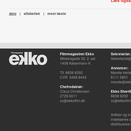
Læs også
dato
|
alfabetisk
|
mest læste
Filmmagasinet Ekko
Sekretariat:
Wildersgade 32, 2. sal
Sekretariat@
1408 København K
Annoncer:
Tlf. 8838 9292
Merete Hell
CVR. 3468 8443
6111 5851
merete@ekko
Chefredaktør:
Claus Christensen
Ekko Shortli
2729 0011
8838 9292
cc@ekkofilm.dk
cc@ekkofilm
Artikler og i
indekseres u
distribueres