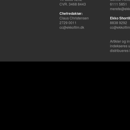
CVR. 3468 8443
6111 5851
merete@ekko
Chefredaktør:
Claus Christensen
Ekko Shortli
2729 0011
8838 9292
cc@ekkofilm.dk
cc@ekkofilm
Artikler og i
indekseres u
distribueres