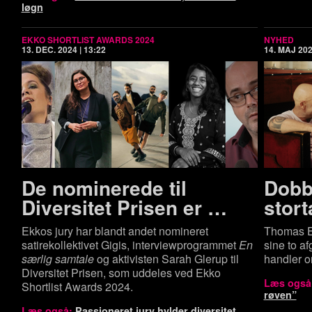
løgn
EKKO SHORTLIST AWARDS 2024
NYHED
13. DEC. 2024 | 13:22
14. MAJ 202
De nominerede til
Dob­be
Diversitet Prisen er …
stort
Ekkos jury har blandt andet nomineret
Thomas El
satirekollektivet Gigis, interviewprogrammet
En
sine to a
særlig samtale
og aktivisten Sarah Glerup til
handler 
Diversitet Prisen, som uddeles ved Ekko
Læs også
Shortlist Awards 2024.
røven”
Læs også:
Passioneret jury hylder diversitet