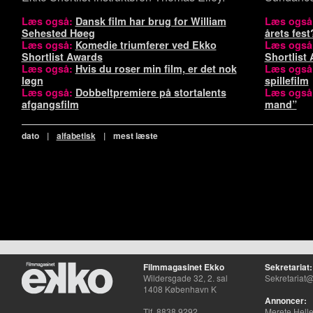
Læs også:
Dansk film har brug for William
Læs også
Sehested Høeg
årets fest
Læs også:
Komedie triumferer ved Ekko
Læs også
Shortlist Awards
Shortlist
Læs også:
Hvis du roser min film, er det nok
Læs også
løgn
spillefilm
Læs også:
Dobbeltpremiere på stortalents
Læs også
afgangsfilm
mand”
dato
|
alfabetisk
|
mest læste
Filmmagasinet Ekko
Sekretariat:
Wildersgade 32, 2. sal
Sekretariat@
1408 København K
Annoncer:
Tlf. 8838 9292
Merete Hell