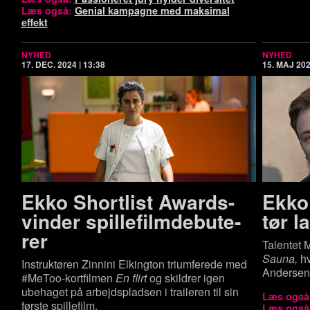
Læs også:
Genial kampagne med maksimal
effekt
NYHED
NYHED
17. DEC. 2024 | 13:38
15. MAJ 202
Ekko Shortlist Awards-
Ekko 
vinder spil­le­film­de­bu­te­
tør la
rer
Talentet 
Sauna,
h
Instruktøren Zinnini Elkington triumferede med
Andersen 
#MeToo-kortfilmen
En flirt
og skildrer igen
ubehaget på arbejdspladsen i traileren til sin
Læs også
første spillefilm.
Læs også