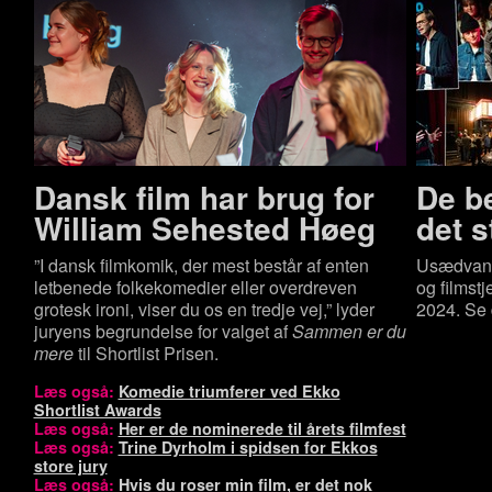
Dansk film har brug for
De be
William Sehested Høeg
det 
”I dansk filmkomik, der mest består af enten
Usædvanli
letbenede folkekomedier eller overdreven
og filmst
grotesk ironi, viser du os en tredje vej,” lyder
2024. Se 
juryens begrundelse for valget af
Sammen er du
mere
til Shortlist Prisen.
Læs også:
Komedie triumferer ved Ekko
Shortlist Awards
Læs også:
Her er de nominerede til årets filmfest
Læs også:
Trine Dyrholm i spidsen for Ekkos
store jury
Læs også:
Hvis du roser min film, er det nok