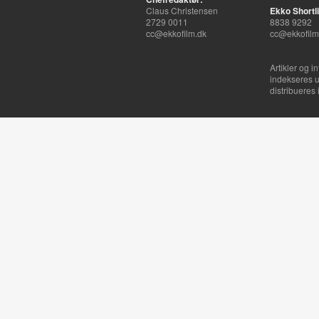
Claus Christensen
Ekko Shortli
2729 0011
8838 9292
cc@ekkofilm.dk
cc@ekkofilm
Artikler og i
indekseres u
distribueres