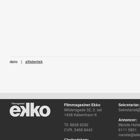
dato
|
alfabetisk
Filmmagasinet Ekko
Sekretariat:
Wildersgade 32, 2. sal
Sekretariat@
1408 København K
Annoncer:
Tlf. 8838 9292
Merete Hell
CVR. 3468 8443
6111 5851
merete@ekko
Chefredaktør: