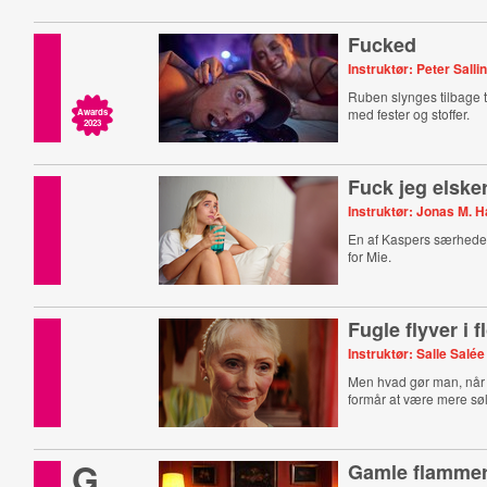
Fucked
Instruktør: Peter Salli
Ruben slynges tilbage ti
med fester og stoffer.
Awards
2023
Fuck jeg elske
Instruktør: Jonas M. 
En af Kaspers særheder
for Mie.
Fugle flyver i f
Instruktør: Salle Salée
Men hvad gør man, nå
formår at være mere sø
G
Gamle flamme