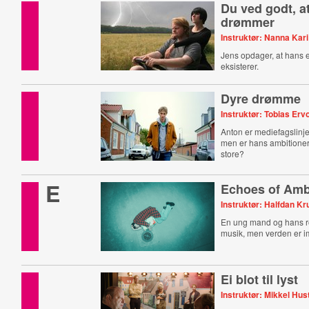
Du ved godt, a
drømmer
Instruktør: Nanna Kar
Jens opdager, at hans 
eksisterer.
Dyre drømme
Instruktør: Tobias Erv
Anton er mediefagslinj
men er hans ambitione
store?
E
Echoes of Amb
Instruktør: Halfdan K
En ung mand og hans rot
musik, men verden er 
Ei blot til lyst
Instruktør: Mikkel Hu