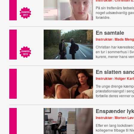
Instruktør: Christian E
På sin trettenårs føds
noget udsædvanlig gav
Awards
2017
forældre.
En samtale
Instruktør: Mads Meng
Christian har kærestes
en tur i sommerhus i S
Awards
2015
kurere, mener hans ven
En slatten sa
Instruktør: Holger Ka
Tre unge drenge kæmp
præstationsangst i seng
fortælle deres venner o
Enspænder ly
Instruktør: Morten Lø
Efter en lang lockdow
kollegerne tilbage til Ni