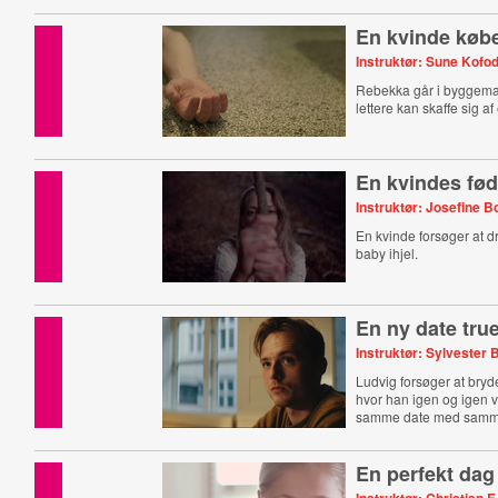
En kvinde købe
Instruktør: Sune Kofo
Rebekka går i byggema
lettere kan skaffe sig a
En kvindes fød
Instruktør: Josefine 
En kvinde forsøger at dr
baby ihjel.
En ny date tru
Instruktør: Sylvester 
Ludvig forsøger at bryde
hvor han igen og igen v
samme date med samme
En perfekt dag