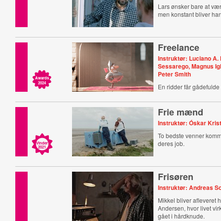
Lars ønsker bare at være
men konstant bliver han 
Freelance
Instruktør: Luciano A
Sessarego, Magnus Igl
Peter Smith
Awards
2024
En ridder får gådefulde 
Frie mænd
Instruktør: Óskar Kris
To bedste venner komm
deres job.
Vinder
2021
Frisøren
Instruktør: Andreas 
Mikkel bliver afleveret
Andersen, hvor livet virk
gået i hårdknude.