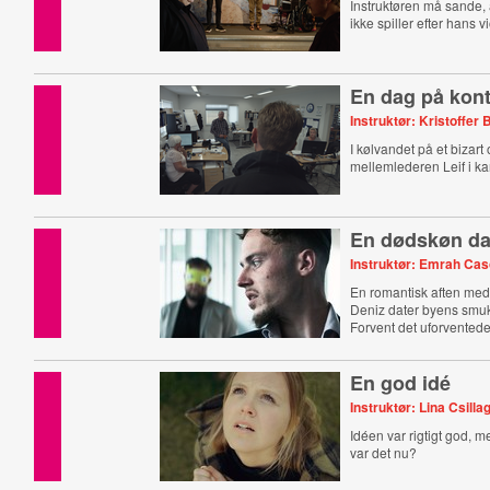
Instruktøren må sande, 
ikke spiller efter hans vi
En dag på kont
Instruktør: Kristoffer 
I kølvandet på et bizart
mellemlederen Leif i ka
En dødskøn da
Instruktør: Emrah Cas
En romantisk aften med 
Deniz dater byens smuk
Forvent det uforventede
En god idé
Instruktør: Lina Csilla
Idéen var rigtigt god, 
var det nu?