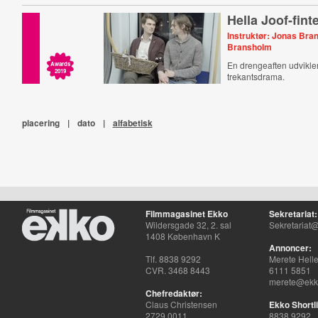
Hella Joof-fint
Instruktør: Jonas Bra
Bransholm
En drengeaften udvikler 
Awards
2019
trekantsdrama.
placering
|
dato
|
alfabetisk
Filmmagasinet Ekko
Sekretariat:
Wildersgade 32, 2. sal
Sekretariat@
1408 København K
Annoncer:
Tlf. 8838 9292
Merete Hell
CVR. 3468 8443
6111 5851
merete@ekko
Chefredaktør:
Claus Christensen
Ekko Shortli
2729 0011
8838 9292