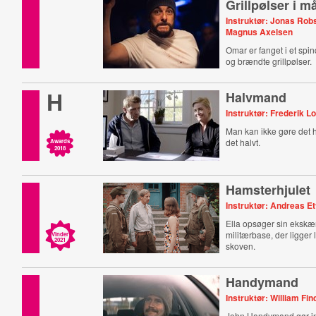
Grillpølser i 
Instruktør: Jonas Rob
Magnus Axelsen
Omar er fanget i et spi
og brændte grillpølser.
H
Halvmand
Instruktør: Frederik Lo
Man kan ikke gøre det 
det halvt.
Awards
2018
Hamsterhjulet
Instruktør: Andreas Et
Ella opsøger sin ekskæ
militærbase, der ligger 
Vinder
2021
skoven.
Handymand
Instruktør: William Fin
John Handymand gør int