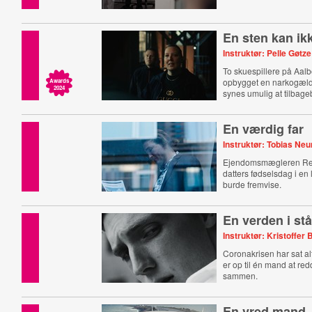
En sten kan ikk
Instruktør: Pelle Gøt
To skuespillere på Aalb
opbygget en narkogæl
Awards
2024
synes umulig at tilbage
En værdig far
Instruktør: Tobias N
Ejendomsmægleren Ren
datters fødselsdag i en 
burde fremvise.
En verden i st
Instruktør: Kristoffer 
Coronakrisen har sat alt
er op til én mand at red
sammen.
En vred mand