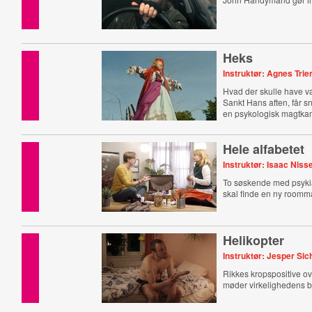
Heks
Instruktør: Agnes Trie
Hvad der skulle have v
Sankt Hans aften, får sna
en psykologisk magtka
generationer.
Hele alfabetet
Instruktør: Isaac Niss
To søskende med psyki
skal finde en ny roomm
Helikopter
Instruktør: Jesper Sic
Rikkes kropspositive o
møder virkelighedens b