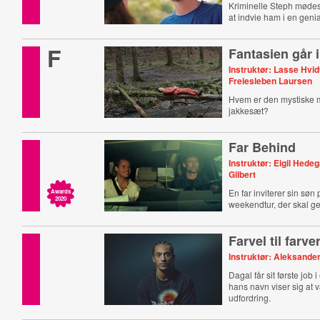
Kriminelle Steph mødes
at indvie ham i en genia
F
Fantasien går i
Instruktør: Lasse Hvid
Freiesleben Laursen
Hvem er den mystiske m
jakkesæt?
Far Behind
Instruktør: Eigil Hede
Gilbert
En far inviterer sin søn
Awards
2020
weekendtur, der skal g
forhold.
Farvel til farve
Instruktør: Aleksand
Dagal får sit første job 
hans navn viser sig at 
udfordring.