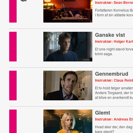
Instruktør: Sean Bernd
Forfatteren Kornelius f
i form af sin afdøde kone
Ganske vist
Instruktør: Holger Ka
Et one-night-stand forva
krimi-saga.
Gennembrud
Instruktør: Claus Rein
Et tv-hold følger amatø
Anders Torgaard, der i
at blive en anerkendt k
Glemt
Instruktør: Andreas Et
Hvad sker der, den dag 
bare glemt?