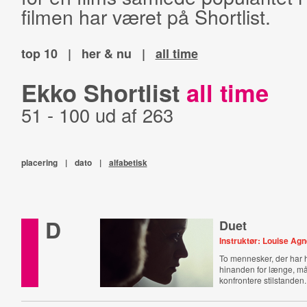
filmen har været på Shortlist.
top 10
|
her & nu
|
all time
Ekko Shortlist
all time
51 - 100 ud af 263
placering
|
dato
|
alfabetisk
D
Duet
Instruktør: Louise Agn
To mennesker, der har ho
hinanden for længe, m
konfrontere stilstanden.