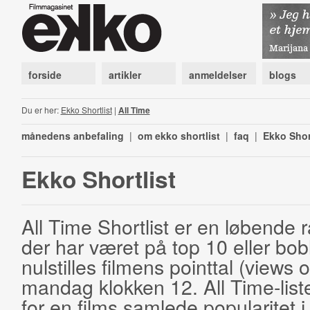
forside
artikler
anmeldelser
blogs
Du er her:
Ekko Shortlist
|
All Time
månedens anbefaling
|
om ekko shortlist
|
faq
|
Ekko Shor
Ekko Shortlist
All Time Shortlist er en løbende ra
der har været på top 10 eller bobl
nulstilles filmens pointtal (views 
mandag klokken 12. All Time-list
for en films samlede popularitet i 