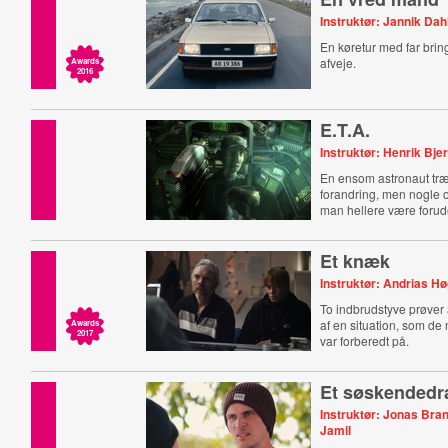
Instruktør: Jannik Da
En køretur med far brin
afveje.
Awards
2016
E.T.A.
Instruktør: Henrik Bj
En ensom astronaut træ
forandring, men nogle o
man hellere være forud
Et knæk
Instruktør: Andrias H
To indbrudstyve prøver
af en situation, som de m
Awards
2017
var forberedt på.
Et søskended
Instruktør: Jonas Bra
Jamil