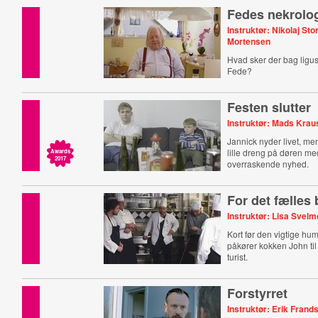
Fedes nekrolo
Instruktør: Nikolaj St
Mortensen
Hvad sker der bag lig
Fede?
Festen slutter
Instruktør: Mads Krau
Jannick nyder livet, me
lille dreng på døren m
Awards
2017
overraskende nyhed.
For det fælles
Instruktør: Lisa Svel
Kort før den vigtige h
påkører kokken John til 
turist.
Forstyrret
Instruktør: Erik Frand