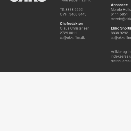
Annoncer:
Tlf. 8838 9292
Merete Hell
CVR. 3468 8443
6111 5851
merete@ekko
Chefredaktør:
Claus Christensen
Ekko Shortli
2729 0011
8838 9292
cc@ekkofilm.dk
cc@ekkofilm
Artikler og i
indekseres u
distribueres