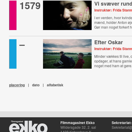
1579
Vi svæver rund
Instruktør: Frida Sta
I en verden, hvor kvind
mænd, holder Anton øje
Gør man noget forkert h
noget rigtigt?
–
Efter Oskar
Instruktør: Frida Sta
Minder vækkes til live,
opdager, at hans gamle 
noget med ham at gøre
placering
|
dato
|
alfabetisk
Filmmagasinet Ekko
Sekretariat:
Wildersgade 32, 2. sal
Sekretariat@
1408 København K