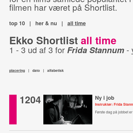
filmen har været på Shortlist.
top 10
|
her & nu
|
all time
Ekko Shortlist
all time
1 - 3 ud af 3 for
Frida Stannum
-
placering
|
dato
|
alfabetisk
1204
Ny i job
Instruktør: Frida Sta
Første dag på jobbet e