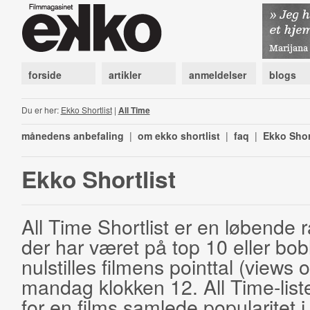
forside
artikler
anmeldelser
blogs
Du er her:
Ekko Shortlist
|
All Time
månedens anbefaling
|
om ekko shortlist
|
faq
|
Ekko Shor
Ekko Shortlist
All Time Shortlist er en løbende ra
der har været på top 10 eller bobl
nulstilles filmens pointtal (views 
mandag klokken 12. All Time-list
for en films samlede popularitet i 