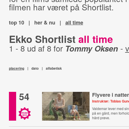
filmen har været på Shortlist.
top 10
|
her & nu
|
all time
Ekko Shortlist
all time
1 - 8 ud af 8 for
Tommy Oksen
-
v
placering
|
dato
|
alfabetisk
54
Flyvere i natte
Instruktør: Tobias Gu
Valdemar lever med sin 
på en gård, men forho
Vinder
2015
hård prøve.