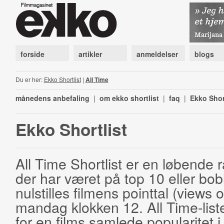
forside
artikler
anmeldelser
blogs
Du er her:
Ekko Shortlist
|
All Time
månedens anbefaling
|
om ekko shortlist
|
faq
|
Ekko Shor
Ekko Shortlist
All Time Shortlist er en løbende ra
der har været på top 10 eller bobl
nulstilles filmens pointtal (views 
mandag klokken 12. All Time-list
for en films samlede popularitet i 