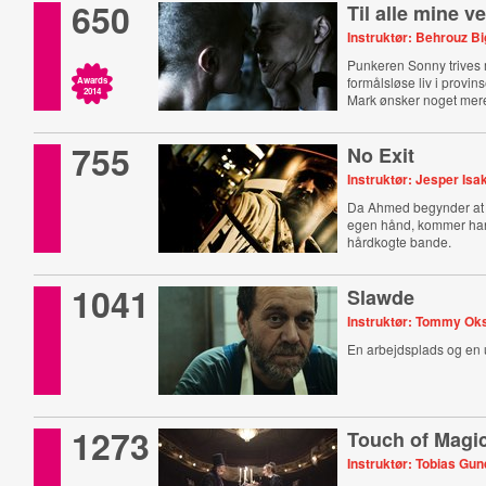
650
Til alle mine v
Instruktør: Behrouz Bi
Punkeren Sonny trives
formålsløse liv i provi
Awards
2014
Mark ønsker noget mer
755
No Exit
Instruktør: Jesper Is
Da Ahmed begynder at 
egen hånd, kommer han
hårdkogte bande.
1041
Slawde
Instruktør: Tommy Ok
En arbejdsplads og en 
1273
Touch of Magi
Instruktør: Tobias Gu