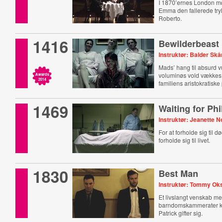
I 1870’ernes London mø
Emma den fallerede try
Roberto.
1416
Bewilderbeast
Instruktør: Balder Sk
Mads’ hang til absurd v
voluminøs vold vækkes,
Awards
2014
familiens aristokratiske
1469
Waiting for Phi
Instruktør: Jeanette N
For at forholde sig til 
forholde sig til livet.
1830
Best Man
Instruktør: Tommy Ok
Et livslangt venskab m
barndomskammerater ko
Patrick gifter sig.