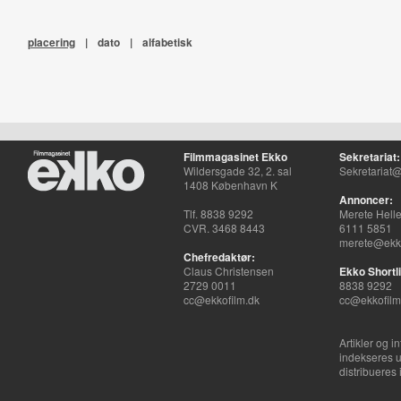
placering
|
dato
|
alfabetisk
Filmmagasinet Ekko
Sekretariat:
Wildersgade 32, 2. sal
Sekretariat@
1408 København K
Annoncer:
Tlf. 8838 9292
Merete Hell
CVR. 3468 8443
6111 5851
merete@ekko
Chefredaktør:
Claus Christensen
Ekko Shortli
2729 0011
8838 9292
cc@ekkofilm.dk
cc@ekkofilm
Artikler og i
indekseres u
distribueres