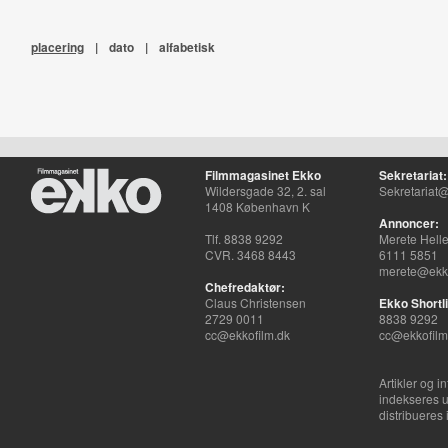
placering
|
dato
|
alfabetisk
Filmmagasinet Ekko
Sekretariat:
Wildersgade 32, 2. sal
Sekretariat@
1408 København K
Annoncer:
Tlf. 8838 9292
Merete Hell
CVR. 3468 8443
6111 5851
merete@ekko
Chefredaktør:
Claus Christensen
Ekko Shortli
2729 0011
8838 9292
cc@ekkofilm.dk
cc@ekkofilm
Artikler og i
indekseres u
distribueres