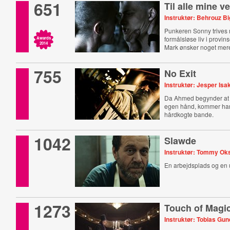
651
Til alle mine v
Instruktør: Behrouz Bi
Punkeren Sonny trives
formålsløse liv i provi
Awards
2014
Mark ønsker noget mer
755
No Exit
Instruktør: Jesper Is
Da Ahmed begynder at 
egen hånd, kommer han
hårdkogte bande.
1042
Slawde
Instruktør: Tommy Ok
En arbejdsplads og en 
1273
Touch of Magi
Instruktør: Tobias Gu