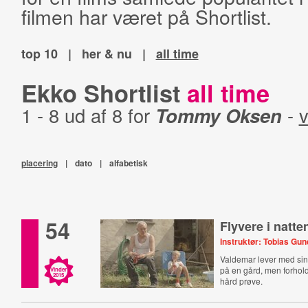
filmen har været på Shortlist.
top 10
|
her & nu
|
all time
Ekko Shortlist
all time
1 - 8 ud af 8 for
Tommy Oksen
-
v
placering
|
dato
|
alfabetisk
54
Flyvere i natte
Instruktør: Tobias Gu
Valdemar lever med sin 
på en gård, men forho
Vinder
2015
hård prøve.