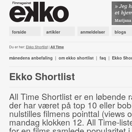
forside
artikler
anmeldelser
blogs
Du er her:
Ekko Shortlist
|
All Time
månedens anbefaling
|
om ekko shortlist
|
faq
|
Ekko Shor
Ekko Shortlist
All Time Shortlist er en løbende ra
der har været på top 10 eller bobl
nulstilles filmens pointtal (views 
mandag klokken 12. All Time-list
for en films samlede popularitet i 