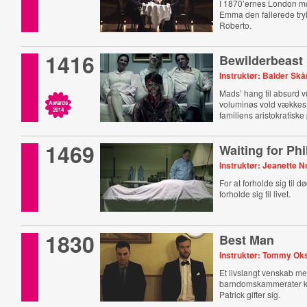
I 1870’ernes London mø
Emma den fallerede try
Roberto.
1416
Bewilderbeast
Instruktør: Balder Sk
Mads’ hang til absurd v
voluminøs vold vækkes,
Awards
2014
familiens aristokratiske
1469
Waiting for Phi
Instruktør: Jeanette N
For at forholde sig til 
forholde sig til livet.
1830
Best Man
Instruktør: Tommy Ok
Et livslangt venskab m
barndomskammerater ko
Patrick gifter sig.