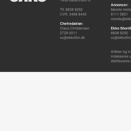
Annoncer:
Tlf. 8838 9292
Merete Hell
CVR. 3468 8443
6111 5851
merete@ekko
Chefredaktør:
Claus Christensen
Ekko Shortli
2729 0011
8838 9292
cc@ekkofilm.dk
cc@ekkofilm
Artikler og i
indekseres u
distribueres