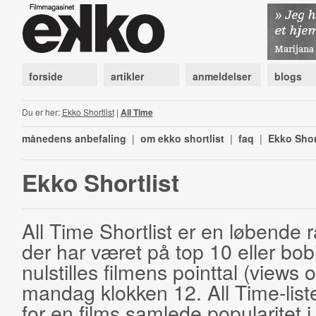
forside
artikler
anmeldelser
blogs
Du er her:
Ekko Shortlist
|
All Time
månedens anbefaling
|
om ekko shortlist
|
faq
|
Ekko Shor
Ekko Shortlist
All Time Shortlist er en løbende ra
der har været på top 10 eller bobl
nulstilles filmens pointtal (views 
mandag klokken 12. All Time-list
for en films samlede popularitet i 