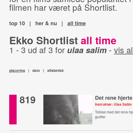
filmen har været på Shortlist.
top 10
|
her & nu
|
all time
Ekko Shortlist
all time
1 - 3 ud af 3 for
ulaa salim
-
vis al
placering
|
dato
|
alfabetisk
819
Det rene hjerte
Instruktør: Ulaa Salim
Tobias med det rene hje
gudfar.