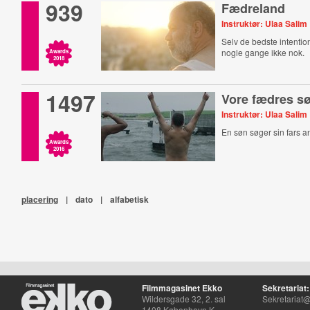
939
Fædreland
Instruktør: Ulaa Salim
Selv de bedste intention
nogle gange ikke nok.
Awards
2018
1497
Vore fædres s
Instruktør: Ulaa Salim
En søn søger sin fars 
Awards
2016
placering
|
dato
|
alfabetisk
Filmmagasinet Ekko
Sekretariat:
Wildersgade 32, 2. sal
Sekretariat@
1408 København K