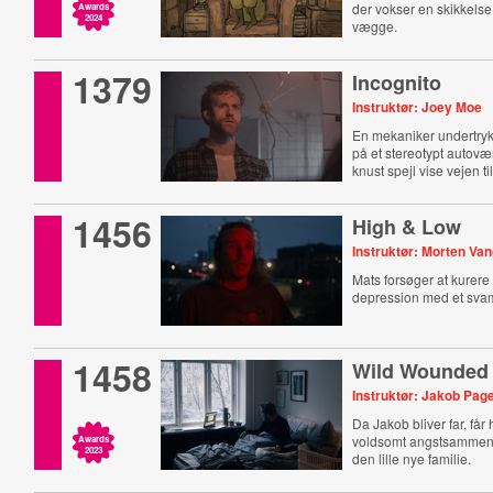
der vokser en skikkelse
Awards
2024
vægge.
1379
Incognito
Instruktør: Joey Moe
En mekaniker undertrykk
på et stereotypt autovæ
knust spejl vise vejen ti
1456
High & Low
Instruktør: Morten Va
Mats forsøger at kurere 
depression med et svam
1458
Wild Wounded
Instruktør: Jakob Pag
Da Jakob bliver far, får
voldsomt angstsammenbr
Awards
2023
den lille nye familie.