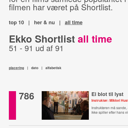
filmen har været på Shortlist.
top 10
|
her & nu
|
all time
Ekko Shortlist
all time
51 - 91 ud af 91
placering
|
dato
|
alfabetisk
786
Ei blot til lyst
Instruktør: Mikkel Hu
Instruktøren må sande, 
ikke spiller efter hans vi