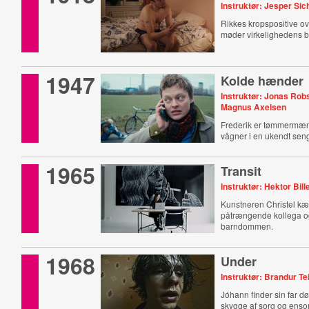
Instruktør: Jesper Sic
Rikkes kropspositive o
møder virkelighedens b
1947
Kolde hænder
Instruktør: Jonas Rob
Magnus Axelsen
Frederik er tømmermæ
vågner i en ukendt sen
1965
Transit
Instruktør: Hektor Bil
Kunstneren Christel k
påtrængende kollega og
barndommen.
1968
Under
Instruktør: Brandur Te
Jóhann finder sin far d
skygge af sorg og enso