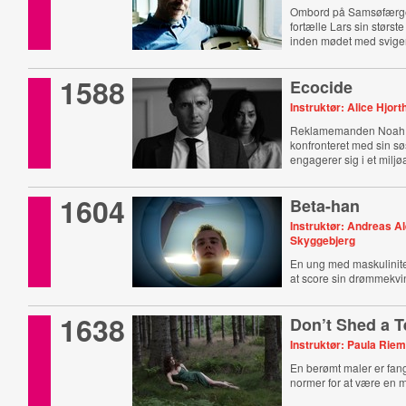
Ombord på Samsøfærg
fortælle Lars sin størs
inden mødet med svige
1588
Ecocide
Instruktør: Alice Hjort
Reklamemanden Noah 
konfronteret med sin sø
engagerer sig i et miljø
1604
Beta-han
Instruktør: Andreas A
Skyggebjerg
En ung med maskulinite
at score sin drømmekvi
1638
Don’t Shed a T
Instruktør: Paula Rie
En berømt maler er fang
normer for at være en 