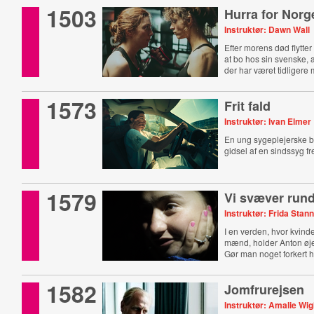
1503
Hurra for Norg
Instruktør: Dawn Wall
Efter morens død flytter 
at bo hos sin svenske, a
der har været tidligere
1573
Frit fald
Instruktør: Ivan Elmer
En ung sygeplejerske b
gidsel af en sindssyg 
1579
Vi svæver rund
Instruktør: Frida Sta
I en verden, hvor kvind
mænd, holder Anton øje
Gør man noget forkert h
noget rigtigt?
1582
Jomfrurejsen
Instruktør: Amalie Wi