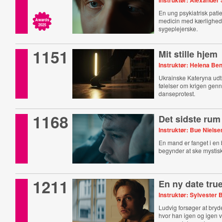
Instruktør: Alexander 
En ung psykiatrisk patie
medicin med kærlighede
Awards
2025
sygeplejerske.
1151
Mit stille hjem
Instruktør: Helena Be
Ukrainske Kateryna udt
følelser om krigen gen
danseprotest.
1168
Det sidste rum
Instruktør: Bue Nielse
En mand er fanget i en b
begynder at ske mystisk
1211
En ny date tru
Instruktør: Sylvester 
Ludvig forsøger at bryde
hvor han igen og igen v