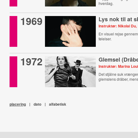
hverdag.
1969
Lys nok til at s
Instruktør: Nikolai Du
En visuel rejse gennem
følelser.
1972
Glemsel (Dråbe
Instruktør: Marina Lo
Det stjålne suk vrænger 
glemslens dråber, mens
placering
|
dato
|
alfabetisk