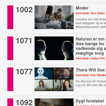
1002
Moder
Instruktør: Tara Salas
Christine kan ikke finde si
med babygråd, og en fa
fødselsdepression udvik
1071
Naturen er om 
ikke bange for 
vedkende sig s
mægtige sorg
Instruktør: Julius Kirk
Når ulykkelig kærlighed 
1077
afmagt.
Thera Will Se
Instruktør: Kim Sønd
Tre stemmer. Én terape
Log ind. Bliv hørt. Bliv fo
1092
Sygt forelsket