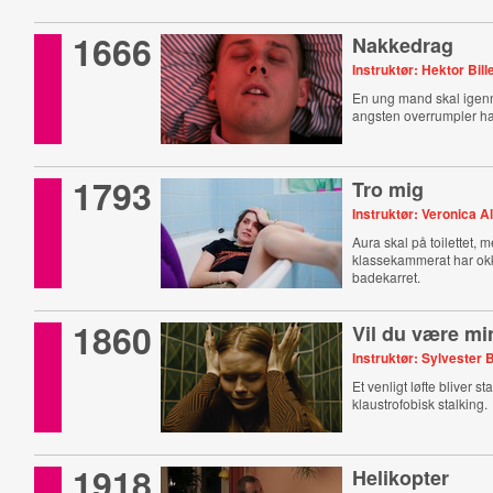
1666
Nakkedrag
Instruktør: Hektor Bil
En ung mand skal igen
angsten overrumpler h
1793
Tro mig
Instruktør: Veronica 
Aura skal på toilettet,
klassekammerat har ok
badekarret.
1860
Vil du være mi
Instruktør: Sylvester 
Et venligt løfte bliver s
klaustrofobisk stalking.
1918
Helikopter