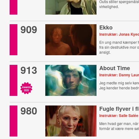
Outis stiller spørgsmål
virkelighed.
909
Ekko
Instruktør: Jonas Kye
En ung mand kæmper for
fra sin destruktive mor o
ansigt.
913
About Time
Instruktør: Danny Lau
Jeg mødte mig selv kø
Jeg kender hende bedr
Awards
2025
980
Fugle flyver i f
Instruktør: Salle Salée
Men hvad gør man, nå
formår at være mere sø