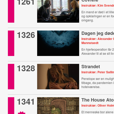
1261
Instruktør: Kim Sven
En mand er død i et lill
og opklaringen er en fo
omgang.
1326
Dagen jeg død
Instruktør: Alexander
Mannstaedt
En hjerteoperation får 
Alexander til at se sit liv
perspektiv.
1328
Strandet
Instruktør: Peter Salli
Penelope ser en muligh
tilbage, da pandemien 
hotelværelse.
1341
The House Atop
Instruktør: Oliver Ho
Et menneske bor alene 