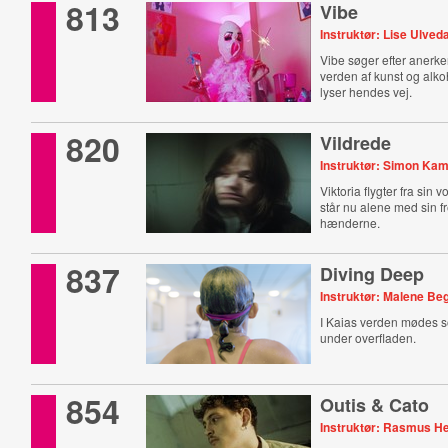
813
Vibe
Instruktør: Lise Ulved
Vibe søger efter anerke
verden af kunst og alko
lyser hendes vej.
820
Vildrede
Instruktør: Simon Ka
Viktoria flygter fra sin 
står nu alene med sin fr
hænderne.
837
Diving Deep
Instruktør: Malene Be
I Kaias verden mødes s
under overfladen.
854
Outis & Cato
Instruktør: Rasmus H