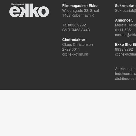
Filmmagasinet Ekko
Sekretariat:
Wildersgade 32, 2. sal
Sekretariat@
1408 København K
Annoncer:
Tlf. 8838 9292
Merete Hell
CVR. 3468 8443
6111 5851
merete@ekko
Chefredaktør:
Claus Christensen
Ekko Shortli
2729 0011
8838 9292
cc@ekkofilm.dk
cc@ekkofilm
Artikler og i
indekseres u
distribueres