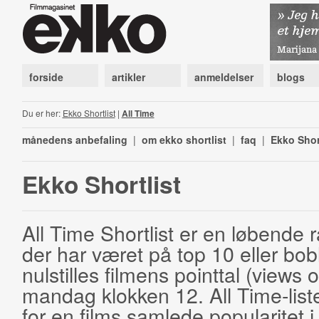
forside
artikler
anmeldelser
blogs
Du er her:
Ekko Shortlist
|
All Time
månedens anbefaling
|
om ekko shortlist
|
faq
|
Ekko Shor
Ekko Shortlist
All Time Shortlist er en løbende ra
der har været på top 10 eller bobl
nulstilles filmens pointtal (views 
mandag klokken 12. All Time-list
for en films samlede popularitet i 