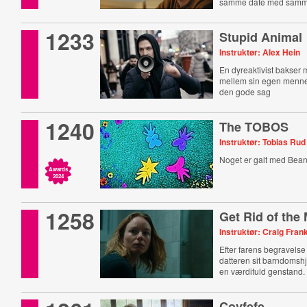
samme date med samme
1233
Stupid Animal
Instruktør: Alex Hein
En dyreaktivist bakser
mellem sin egen menn
den gode sag
1240
The TOBOS
Instruktør: Tobias Rud
Noget er galt med Bea
Awards
2024
1258
Get Rid of the
Instruktør: Craig Fran
Efter farens begravels
datteren sit barndomshj
en værdifuld genstand.
Covfefe