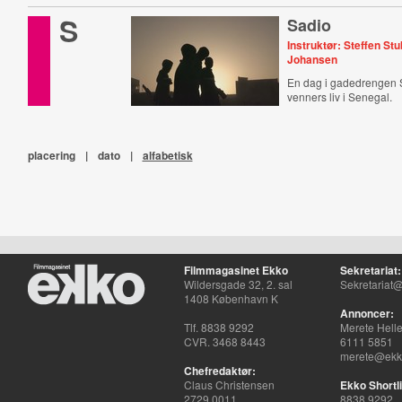
S
Sadio
Instruktør: Steffen St
Johansen
En dag i gadedrengen 
venners liv i Senegal.
placering
|
dato
|
alfabetisk
Filmmagasinet Ekko
Sekretariat:
Wildersgade 32, 2. sal
Sekretariat@
1408 København K
Annoncer:
Tlf. 8838 9292
Merete Hell
CVR. 3468 8443
6111 5851
merete@ekko
Chefredaktør:
Claus Christensen
Ekko Shortli
2729 0011
8838 9292