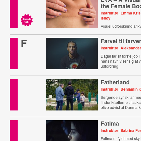
the Female Bo
Instruktør: Emma Kris
Ishøy
Awards
2024
Visuel udforskning af 
F
Farvel til farve
Instruktør: Aleksand
Dagal får sit første job 
hans navn viser sig at 
udfordring.
Fatherland
Instruktør: Benjamin 
Sørgende syrisk far me
finder kræfterne til at 
blive udvist af Danmark
Fatima
Instruktør: Sabrina F
Fatima er fyldt med sk