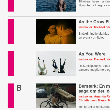
Til jobsamtalen må Kamr
til, om han vil lægge sin 
As the Crow Fl
Instruktør: Michael S
Småkriminelle Mathias b
en svensk ornitolog.
As You Were
Instruktør: Frederik Va
I et kunstigt oplyst stud
dansere magtforhold og 
B
Bersærk: En 
saga om det, d
Instruktør: Amanda Re
Christiansen, Manon M
Immigrant er reinkarnat