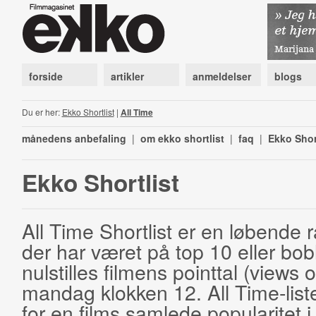
forside
artikler
anmeldelser
blogs
Du er her:
Ekko Shortlist
|
All Time
månedens anbefaling
|
om ekko shortlist
|
faq
|
Ekko Shor
Ekko Shortlist
All Time Shortlist er en løbende ra
der har været på top 10 eller bobl
nulstilles filmens pointtal (views 
mandag klokken 12. All Time-list
for en films samlede popularitet i 