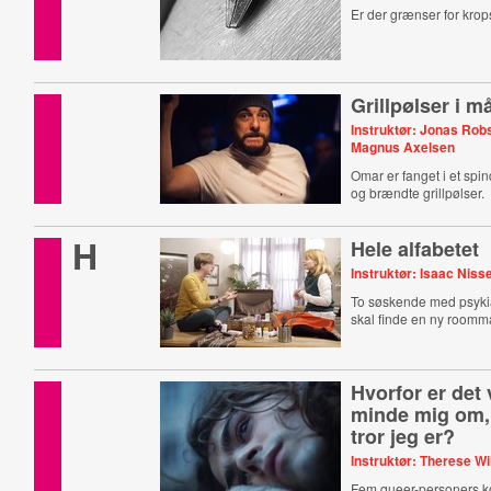
Er der grænser for kro
Grillpølser i 
Instruktør: Jonas Rob
Magnus Axelsen
Omar er fanget i et spi
og brændte grillpølser.
H
Hele alfabetet
Instruktør: Isaac Niss
To søskende med psyki
skal finde en ny roomm
Hvorfor er det v
minde mig om,
tror jeg er?
Instruktør: Therese Wi
Fem queer-personers ko