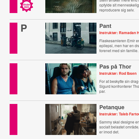
opfylde sit menneskelig
Vinder
2023
reproducere sig selv.
P
Pant
Instruktør: Ramadan 
Flaskesamleren Emir er
epilepsi, men har en dr
forenet med sin familie.
Pas på Thor
Instruktør: Rod Ibsen
For at beskytte sin dra
Sigurd konfronterer Thor
par.
Petanque
Instruktør: Taleb Fart
Sammy skal designe e
socialt belastet områd
er imod det.