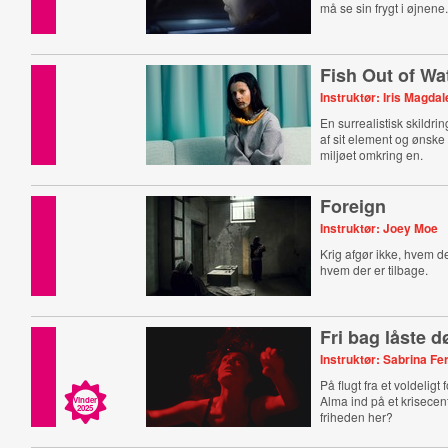
må se sin frygt i øjnene
Fish Out of Wa
Instruktør: Iris Magda
En surrealistisk skildri
af sit element og ønske 
miljøet omkring en.
Foreign
Instruktør: Joey Moe
Krig afgør ikke, hvem de
hvem der er tilbage.
Fri bag låste d
Instruktør: Sabrina F
På flugt fra et voldeligt
Alma ind på et krisecen
Vinder
2025
friheden her?