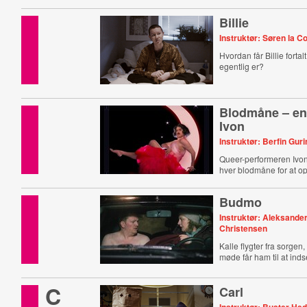
Billie
Instruktør: Søren la C
Hvordan får Billie fortal
egentlig er?
Blodmåne – en
Ivon
Instruktør: Berfin Guri
Queer-performeren Ivo
hver blodmåne for at o
Budmo
Instruktør: Aleksander
Christensen
Kalle flygter fra sorgen,
møde får ham til at ind
C
Carl