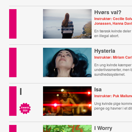
med at passe ind i nut
Hvørs val?
Instruktør: Cecilie Sol
Jonassen, Hanna Dav
En færøsk kvinde deler 
en illegal abort.
Hysteria
Instruktør: Miriam Car
En ung kvinde kæmper
underlivssmerter, men bl
sundhedssystemet.
I
Isa
Instruktør: Puk Mailun
Ung kvinde pige kommer
penge og havner i et d
Awards
2024
I Worry