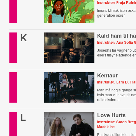
Instruktør: Freja Ref
Imens klimakrisen eska
generation oprør.
K
Kald ham til h
Instruktør: Ana Sofia
Josephs far vågner plud
ellers tilsyneladende 
Kentaur
Instruktør: Lars B. Fr
Man må nogle gange slu
hvis man vil have sit na
rulleteksterne.
L
Love Hurts
Instruktør: Søren Bre
Madeleine
En skuespiller føler sig 