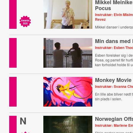
Mikkel Meinik
Pocus
Instruktør: Elvin Misi
Revez
Awards
2025
Mikkel danser i underg
Min dans med
Instruktør: Esben Tho
Esben forelsker sig i 
Rosa, og parret får hurt
kan forholdet holde til
Monkey Movie
Instruktør: Svanna Ch
En lille abe bliver nødt 
sin plads i solen.
N
Norwegian Off
Instruktør: Marlene Em
Stein ønsker mere end 