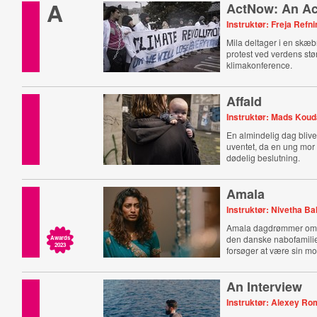
A
ActNow: An Act
Instruktør: Freja Ref
Mila deltager i en skæ
protest ved verdens stø
klimakonference.
Affald
Instruktør: Mads Koud
En almindelig dag bliver
uventet, da en ung mor 
dødelig beslutning.
Amala
Instruktør: Nivetha 
Amala dagdrømmer om a
den danske nabofamili
Awards
2023
forsøger at være sin mo
An Interview
Instruktør: Alexey R