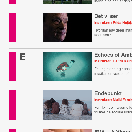
indbrud på den anden s
Det vi ser
Instruktør: Frida Højb
Hvordan navigerer man
uden syn?
E
Echoes of Amb
Instruktør: Halfdan K
En ung mand og hans rot
musik, men verden er 
Endepunkt
Instruktør: Mulki Fara
Fem kvinder i tyverne
forskellige sociale udfo
EVA – A Visua