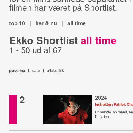
filmen har været på Shortlist.
top 10
|
her & nu
|
all time
Ekko Shortlist
all time
1 - 50 ud af 67
placering
|
dato
|
alfabetisk
2
2024
Instruktør: Patrick Ch
En kvinde, en mand, en
til døden.