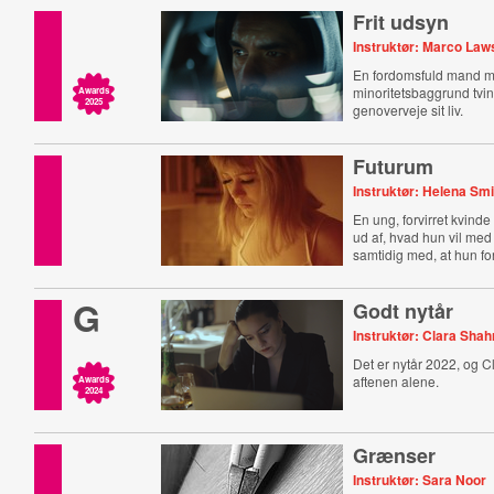
Frit udsyn
Instruktør: Marco La
En fordomsfuld mand 
minoritetsbaggrund tving
Awards
2025
genoverveje sit liv.
Futurum
Instruktør: Helena Smi
En ung, forvirret kvinde
ud af, hvad hun vil med 
samtidig med, at hun for
G
Godt nytår
Instruktør: Clara Sha
Det er nytår 2022, og Cl
aftenen alene.
Awards
2024
Grænser
Instruktør: Sara Noor