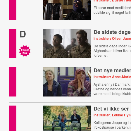
Instruktør: Buster He
Et oprør mod medlidenh
udvikle sig til noget farli
D
De sidste dage
Instruktør: Oliver Jac
De sidste dage inden u
Afghanistan bliver ikke 
Awards
2022
forventet.
Det nye medl
Instruktør: Anne-Mari
Aysha er ny i Danmark,
Grethe og hendes venne
være med i bridgeklub
Det vi ikke ser
Instruktør: Louise Hyl
Kollegerne Jeppe og L
frokostpause i parken, i