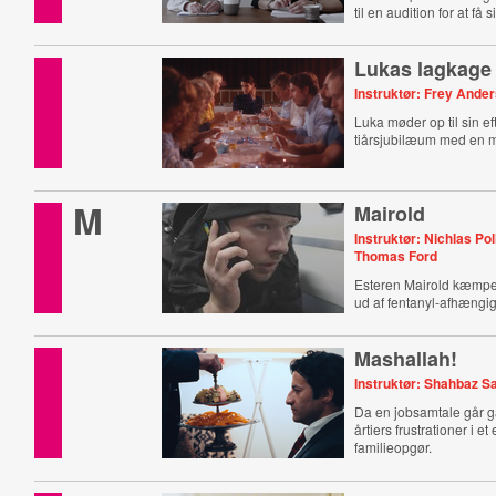
til en audition for at få
Lukas lagkage
Instruktør: Frey Ande
Luka møder op til sin ef
tiårsjubilæum med en m
M
Mairold
Instruktør: Nichlas Poll
Thomas Ford
Esteren Mairold kæmpe
ud af fentanyl-afhængi
Mashallah!
Instruktør: Shahbaz S
Da en jobsamtale går ga
årtiers frustrationer i et
familieopgør.