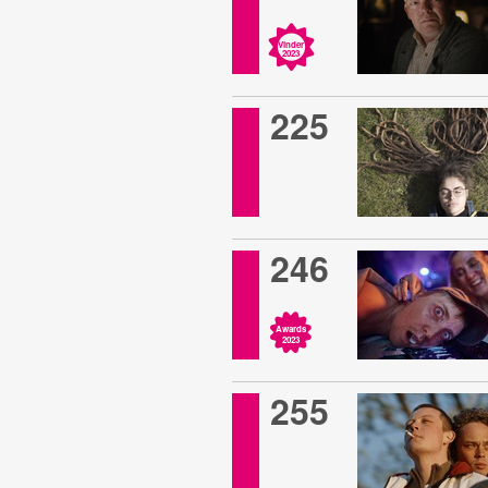
Vinder
2023
225
246
Awards
2023
255