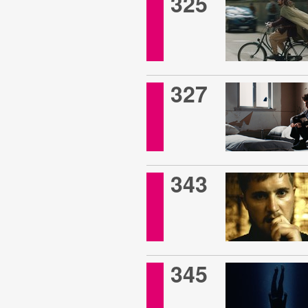
325
327
343
345