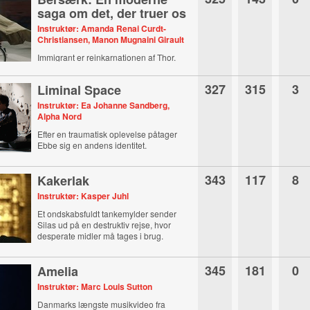
saga om det, der truer os
Instruktør: Amanda Renai Curdt-
Christiansen, Manon Mugnaini Girault
Immigrant er reinkarnationen af Thor.
327
315
3
Liminal Space
Instruktør: Ea Johanne Sandberg,
Alpha Nord
Efter en traumatisk oplevelse påtager
Ebbe sig en andens identitet.
343
117
8
Kakerlak
Instruktør: Kasper Juhl
Et ondskabsfuldt tankemylder sender
Silas ud på en destruktiv rejse, hvor
desperate midler må tages i brug.
345
181
0
Amelia
Instruktør: Marc Louis Sutton
Danmarks længste musikvideo fra