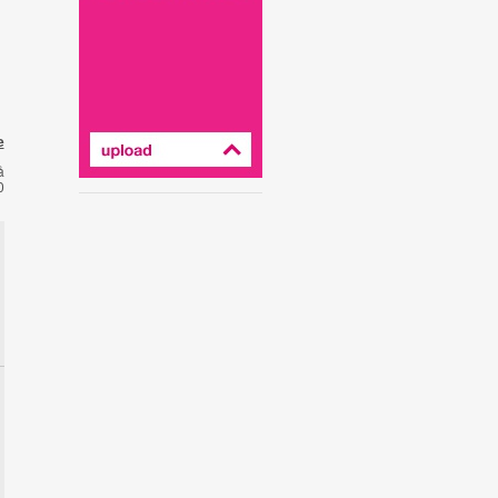
e
å
0