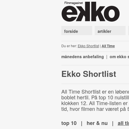
forside
artikler
Du er her:
Ekko Shortlist
|
All Time
månedens anbefaling
|
om ekko s
Ekko Shortlist
All Time Shortlist er en løben
boblet hertil. På top 10 nulst
klokken 12. All Time-listen er
tid, hvor filmen har været på S
top 10
|
her & nu
|
all t