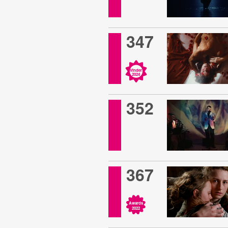
347
Vinder
2024
352
367
Awards
2022