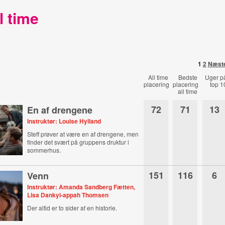
l time
1
2
Næst
All time
Bedste
Uger p
placering
placering
top 1
all time
72
71
13
En af drengene
Instruktør: Louise Hylland
Steff prøver at være en af drengene, men
finder det svært på gruppens druktur i
sommerhus.
151
116
6
Venn
Instruktør: Amanda Sandberg Fætten,
Lisa Dankyi-appah Thomsen
Der altid er to sider af en historie.