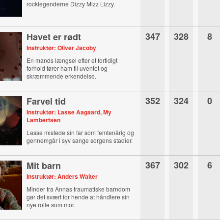
rocklegenderne Dizzy Mizz Lizzy.
347
328
8
Havet er rødt
Instruktør: Oliver Jacoby
En mands længsel efter et fortidigt
forhold fører ham til uventet og
skræmmende erkendelse.
352
324
0
Farvel tid
Instruktør: Lasse Aagaard, My
Lambertsen
Lasse mistede sin far som femtenårig og
gennemgår i syv sange sorgens stadier.
367
302
6
Mit barn
Instruktør: Anders Walter
Minder fra Annas traumatiske barndom
gør det svært for hende at håndtere sin
nye rolle som mor.