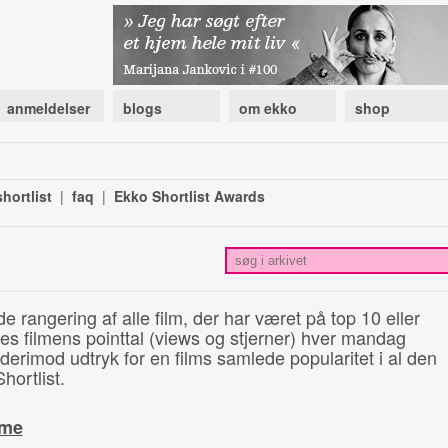
anmeldelser
blogs
om ekko
shop
hortlist
|
faq
|
Ekko Shortlist Awards
de rangering af alle film, der har været på top 10 eller
illes filmens pointtal (views og stjerner) hver mandag
 derimod udtryk for en films samlede popularitet i al den
hortlist.
ime