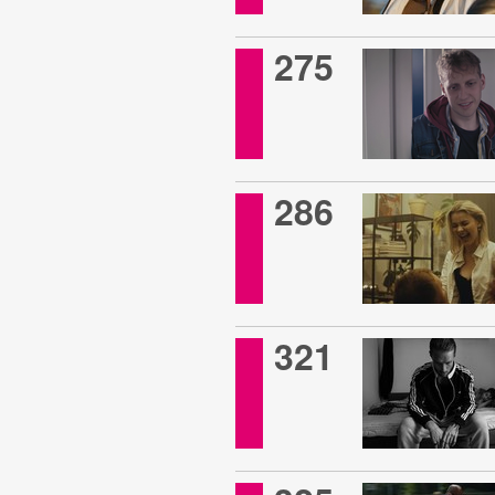
275
286
321