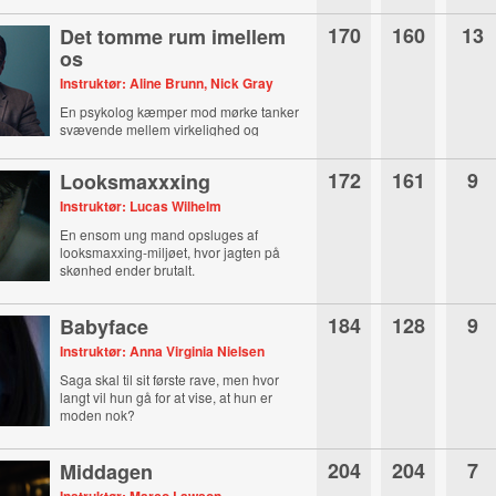
170
160
13
Det tomme rum imellem
os
Instruktør: Aline Brunn, Nick Gray
En psykolog kæmper mod mørke tanker
svævende mellem virkelighed og
illusion.
172
161
9
Looksmaxxxing
Instruktør: Lucas Wilhelm
En ensom ung mand opsluges af
looksmaxxing-miljøet, hvor jagten på
skønhed ender brutalt.
184
128
9
Babyface
Instruktør: Anna Virginia Nielsen
Saga skal til sit første rave, men hvor
langt vil hun gå for at vise, at hun er
moden nok?
204
204
7
Middagen