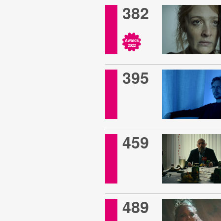
382
Awards
2022
395
459
489