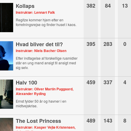
382
84
13
Kollaps
Instruktør: Lennart Falk
Regitze kommer hjem efter en
forretningsrejse og finder huset i kaos.
395
283
0
Hvad bliver det til?
Instruktør: Niels Bacher Olsen
Efter indtagelse af forskellige rusmidler
står en ung mand ansigt til ansigt med
sig selv.
459
337
4
Halv 100
Instruktør: Oliver Martin Puggaard,
Alexander Ryding
Ernst fylder 50 år og havner i en
midtvejskrise.
489
143
8
The Lost Princess
Instruktør: Kasper Vejlø Kristensen,