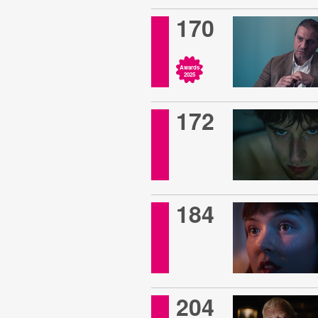
170
Awards
2025
172
184
204