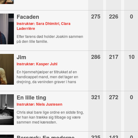
275
226
0
Facaden
Instruktør: Sara Dhimitri, Clara
Laderrière
Efter farens død holder Joakim sammen
på den lille familie.
286
217
10
Jim
Instruktør: Kasper Juhl
En hjemmehjælper er tiltrukket af en
handicappet mand, men det tager en
drejning, da veninden graver i hans
fortid.
321
272
0
En lille ting
Instruktør: Niels Justesen
Chris skal bare lige ordne en sidste ting,
før han kan trække sig tilbage og være
sammen med kæresten.
325
143
0
Bersærk: En moderne