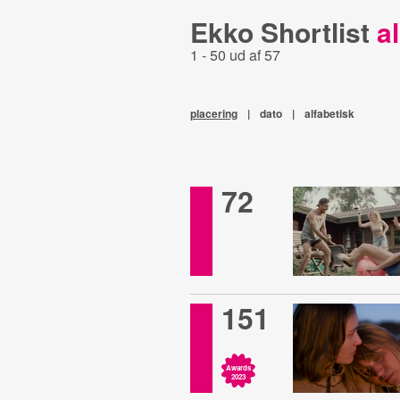
Ekko Shortlist
al
1 - 50 ud af 57
placering
|
dato
|
alfabetisk
72
151
Awards
2023