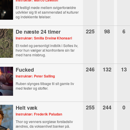
Instruktør: Marco Lawson
Et festligt møde mellem svigerforældre
udvikler sig til et sammenstød af kulturer
og indeklemte følelser.
225
98
6
De næste 24 timer
Instruktør: Smilla Dreinø Khonsari
Et rodet og personligt indblik i Sofies liv,
hvor hun vælger at konfrontere sin far
med hans misbrug.
246
132
13
Fucked
Instruktør: Peter Salling
Ruben slynges tilbage til sit gamle liv
med fester og stoffer.
255
244
0
Helt væk
Instruktør: Frederik Paludan
Thor og venners sorgløse forstadsliv
ændres, da voksenlivet banker på.