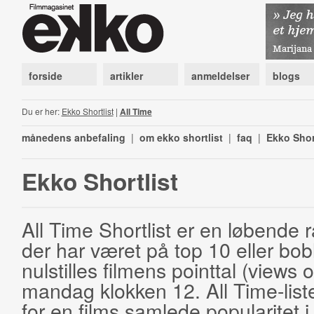
forside
artikler
anmeldelser
blogs
Du er her:
Ekko Shortlist
|
All Time
månedens anbefaling
|
om ekko shortlist
|
faq
|
Ekko Shor
Ekko Shortlist
All Time Shortlist er en løbende ra
der har været på top 10 eller bobl
nulstilles filmens pointtal (views 
mandag klokken 12. All Time-list
for en films samlede popularitet i 