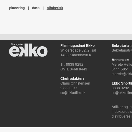
placering
|
dato
|
alfabetisk
Filmmagasinet Ekko
Sekretariat:
Wildersgade 32, 2. sal
Sekretariat@
1408 København K
Annoncer:
Tlf. 8838 9292
Merete Hell
CVR. 3468 8443
6111 5851
merete@ekko
Chefredaktør:
Claus Christensen
Ekko Shortli
2729 0011
8838 9292
cc@ekkofilm.dk
cc@ekkofilm
Artikler og i
indekseres u
distribueres