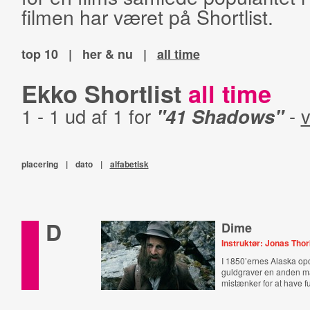
filmen har været på Shortlist.
top 10
|
her & nu
|
all time
Ekko Shortlist
all time
1 - 1 ud af 1 for
"41 Shadows"
-
v
placering
|
dato
|
alfabetisk
D
Dime
Instruktør: Jonas Thor
I 1850’ernes Alaska o
guldgraver en anden 
mistænker for at have f