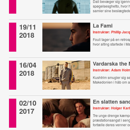
Dali bevæger sig igen
spøgelsesghetto, hvor
samler sine beslægted
19/11
La Fami
Instruktør: Phillip Jac
2018
Fouli tager på en retrosp
hvor alting startede i M
16/04
Vardarska the
Instruktør: Adam Hol
2018
Kushtrim smugler sig sel
Makedonien i håb om at 
02/10
En slatten sa
Instruktør: Holger Ka
2017
Tre unge drenge kæmp
præstationsangst i seng
fortælle deres venner o