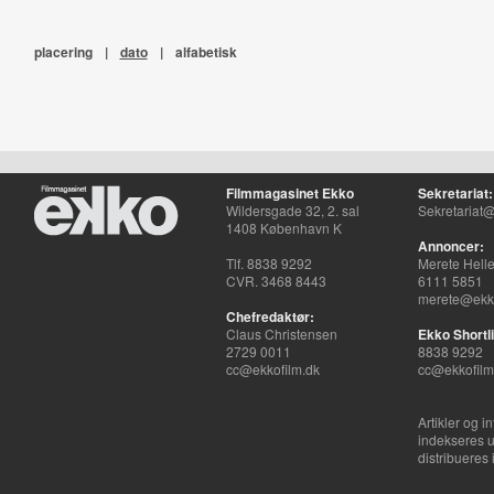
placering
|
dato
|
alfabetisk
Filmmagasinet Ekko
Sekretariat:
Wildersgade 32, 2. sal
Sekretariat@
1408 København K
Annoncer:
Tlf. 8838 9292
Merete Hell
CVR. 3468 8443
6111 5851
merete@ekko
Chefredaktør:
Claus Christensen
Ekko Shortli
2729 0011
8838 9292
cc@ekkofilm.dk
cc@ekkofilm
Artikler og i
indekseres u
distribueres