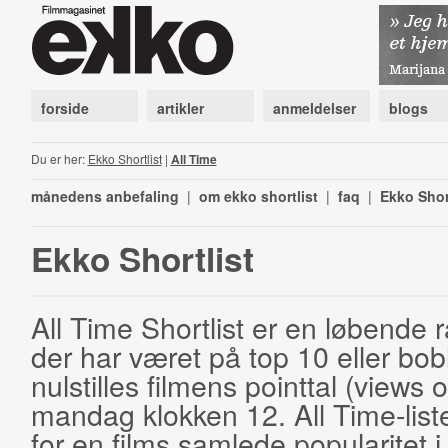
forside
artikler
anmeldelser
blogs
Du er her:
Ekko Shortlist
|
All Time
månedens anbefaling
|
om ekko shortlist
|
faq
|
Ekko Shor
Ekko Shortlist
All Time Shortlist er en løbende ra
der har været på top 10 eller bobl
nulstilles filmens pointtal (views 
mandag klokken 12. All Time-list
for en films samlede popularitet i 