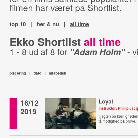
filmen har været på Shortlist.
top 10
|
her & nu
|
all time
Ekko Shortlist
all time
1 - 8 ud af 8 for
"Adam Holm"
-
v
placering
|
dato
|
alfabetisk
16/12
Loyal
Instruktør: Phillip J
2019
I jagten på kærlighede
tålmodighed på prøve.