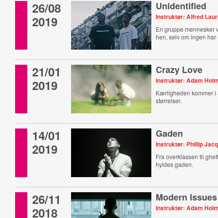
26/08
Unidentified
Instruktør: Alfred Laur
2019
En gruppe mennesker v
hen, selv om ingen har 
21/01
Crazy Love
Instruktør: Adam Hol
2019
Kærligheden kommer i a
størrelser.
14/01
Gaden
Instruktør: Phillip Jac
2019
Fra overklassen til ghe
hyldes gaden.
26/11
Modern Issues
Instruktør: Adam Holm
2018