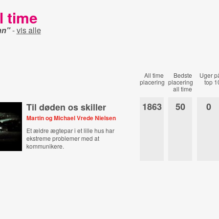
l time
nn"
-
vis alle
All time
Bedste
Uger p
placering
placering
top 1
all time
1863
50
0
Til døden os skiller
Martin og Michael Vrede Nielsen
Et ældre ægtepar i et lille hus har
ekstreme problemer med at
kommunikere.