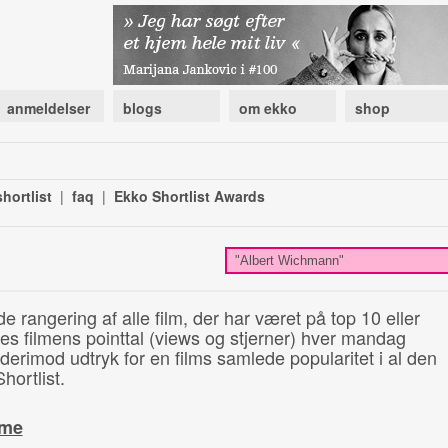
anmeldelser
blogs
om ekko
shop
hortlist
|
faq
|
Ekko Shortlist Awards
de rangering af alle film, der har været på top 10 eller
illes filmens pointtal (views og stjerner) hver mandag
 derimod udtryk for en films samlede popularitet i al den
hortlist.
ime