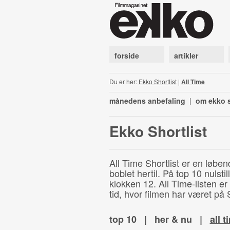
forside
artikler
Du er her:
Ekko Shortlist
|
All Time
månedens anbefaling
|
om ekko s
Ekko Shortlist
All Time Shortlist er en løben
boblet hertil. På top 10 nulst
klokken 12. All Time-listen er
tid, hvor filmen har været på S
top 10
|
her & nu
|
all t