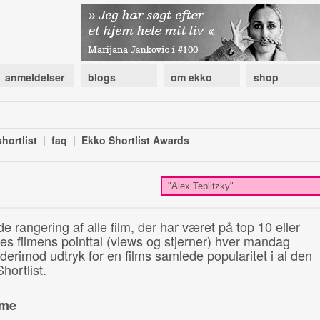
anmeldelser
blogs
om ekko
shop
hortlist
|
faq
|
Ekko Shortlist Awards
de rangering af alle film, der har været på top 10 eller
illes filmens pointtal (views og stjerner) hver mandag
 derimod udtryk for en films samlede popularitet i al den
hortlist.
ime