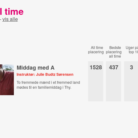
l time
-
vis alle
All time
Bedste
Uger p
placering
placering
top 1
all time
1528
437
3
Middag med A
Instruktør: Julie Budtz Sørensen
To fremmede mænd i et fremmed land
mødes til en familiemiddag i Thy.