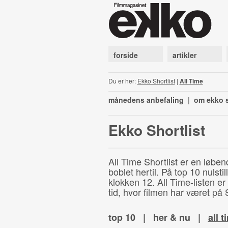
forside
artikler
Du er her:
Ekko Shortlist
|
All Time
månedens anbefaling
|
om ekko s
Ekko Shortlist
All Time Shortlist er en løben
boblet hertil. På top 10 nulst
klokken 12. All Time-listen er
tid, hvor filmen har været på S
top 10
|
her & nu
|
all t