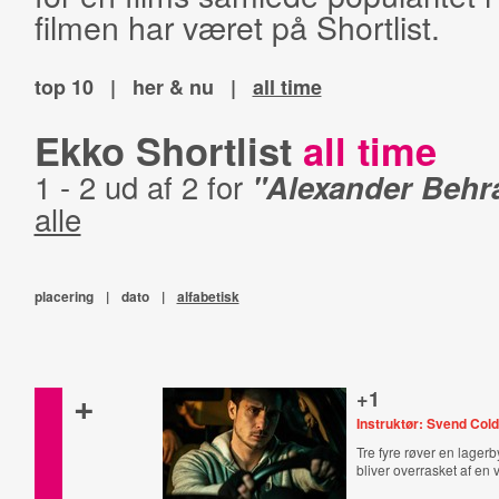
filmen har været på Shortlist.
top 10
|
her & nu
|
all time
Ekko Shortlist
all time
1 - 2 ud af 2 for
"Alexander Behr
alle
placering
|
dato
|
alfabetisk
+
+1
Instruktør: Svend Col
Tre fyre røver en lager
bliver overrasket af en 