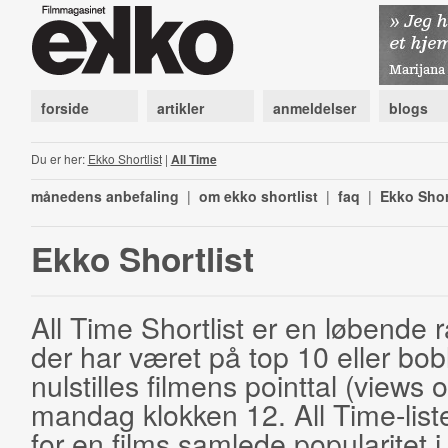
forside
artikler
anmeldelser
blogs
Du er her:
Ekko Shortlist
|
All Time
månedens anbefaling
|
om ekko shortlist
|
faq
|
Ekko Shor
Ekko Shortlist
All Time Shortlist er en løbende ra
der har været på top 10 eller bobl
nulstilles filmens pointtal (views 
mandag klokken 12. All Time-list
for en films samlede popularitet i 