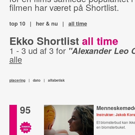
filmen har været på Shortlist.
top 10
|
her & nu
|
all time
Ekko Shortlist
all time
1 - 3 ud af 3 for
"Alexander Leo C
alle
placering
|
dato
|
alfabetisk
95
Menneskemød
Instruktør: Jakob Ko
Et blomsterbud kan ikke
en blomsterbuket.
Awards
2024