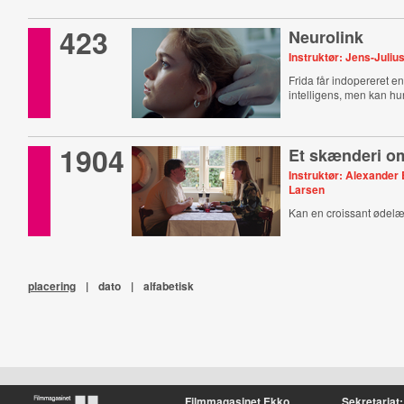
423
Neurolink
Instruktør: Jens-Juliu
Frida får indopereret en
intelligens, men kan hu
1904
Et skænderi o
Instruktør: Alexander
Larsen
Kan en croissant ødelæ
placering
|
dato
|
alfabetisk
Filmmagasinet Ekko
Sekretariat: