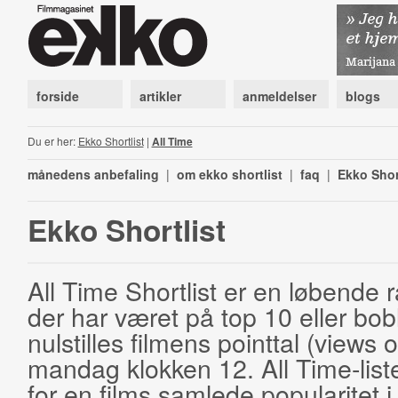
forside
artikler
anmeldelser
blogs
Du er her:
Ekko Shortlist
|
All Time
månedens anbefaling
|
om ekko shortlist
|
faq
|
Ekko Shor
Ekko Shortlist
All Time Shortlist er en løbende ra
der har været på top 10 eller bobl
nulstilles filmens pointtal (views 
mandag klokken 12. All Time-list
for en films samlede popularitet i 