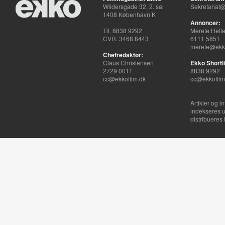
Wildersgade 32, 2. sal
Sekretariat@
1408 København K
Annoncer:
Tlf. 8838 9292
Merete Hell
CVR. 3468 8443
6111 5851
merete@ekko
Chefredaktør:
Claus Christensen
Ekko Shortli
2729 0011
8838 9292
cc@ekkofilm.dk
cc@ekkofilm
Artikler og i
indekseres u
distribueres