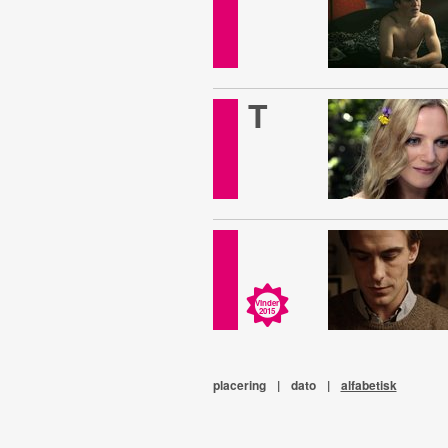
T
Vinder
2015
placering
|
dato
|
alfabetisk