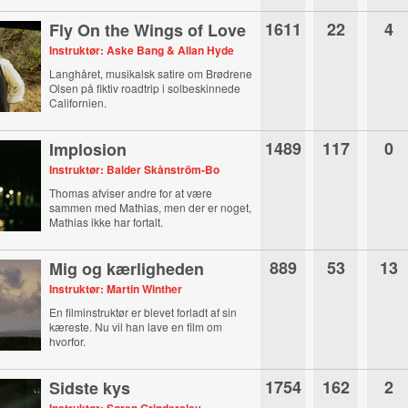
1611
22
4
Fly On the Wings of Love
Instruktør: Aske Bang & Allan Hyde
Langhåret, musikalsk satire om Brødrene
Olsen på fiktiv roadtrip i solbeskinnede
Californien.
1489
117
0
Implosion
Instruktør: Balder Skånström-Bo
Thomas afviser andre for at være
sammen med Mathias, men der er noget,
Mathias ikke har fortalt.
889
53
13
Mig og kærligheden
Instruktør: Martin Winther
En filminstruktør er blevet forladt af sin
kæreste. Nu vil han lave en film om
hvorfor.
1754
162
2
Sidste kys