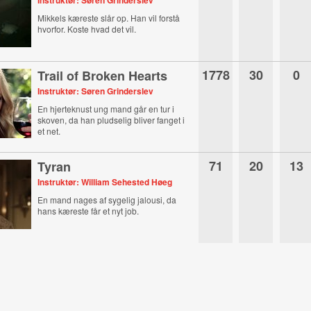
Instruktør: Søren Grinderslev
Mikkels kæreste slår op. Han vil forstå
hvorfor. Koste hvad det vil.
1778
30
0
Trail of Broken Hearts
Instruktør: Søren Grinderslev
En hjerteknust ung mand går en tur i
skoven, da han pludselig bliver fanget i
et net.
71
20
13
Tyran
Instruktør: William Sehested Høeg
En mand nages af sygelig jalousi, da
hans kæreste får et nyt job.