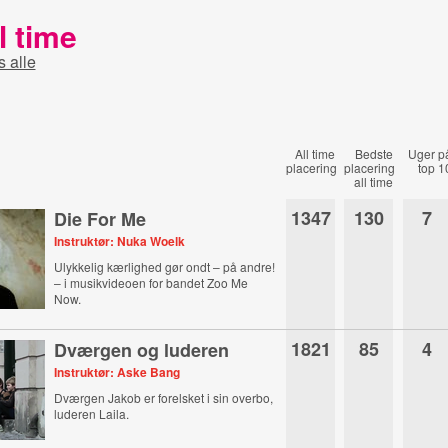
l time
s alle
All time
Bedste
Uger p
placering
placering
top 1
all time
1347
130
7
Die For Me
Instruktør: Nuka Woelk
Ulykkelig kærlighed gør ondt – på andre!
– i musikvideoen for bandet Zoo Me
Now.
1821
85
4
Dværgen og luderen
Instruktør: Aske Bang
Dværgen Jakob er forelsket i sin overbo,
luderen Laila.