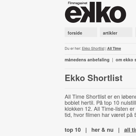
forside
artikler
Du er her:
Ekko Shortlist
|
All Time
månedens anbefaling
|
om ekko s
Ekko Shortlist
All Time Shortlist er en løben
boblet hertil. På top 10 nulst
klokken 12. All Time-listen er
tid, hvor filmen har været på S
top 10
|
her & nu
|
all t