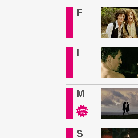
F
I
M
Awards
2015
S