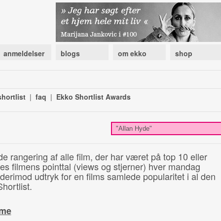
anmeldelser
blogs
om ekko
shop
hortlist
|
faq
|
Ekko Shortlist Awards
de rangering af alle film, der har været på top 10 eller
illes filmens pointtal (views og stjerner) hver mandag
 derimod udtryk for en films samlede popularitet i al den
hortlist.
ime