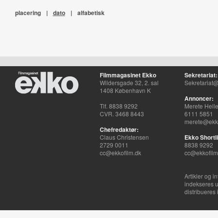
placering
|
dato
|
alfabetisk
Filmmagasinet Ekko
Sekretariat:
Wildersgade 32, 2. sal
Sekretariat@
1408 København K
Annoncer:
Tlf. 8838 9292
Merete Hell
CVR. 3468 8443
6111 5851
merete@ekko
Chefredaktør:
Claus Christensen
Ekko Shortli
2729 0011
8838 9292
cc@ekkofilm.dk
cc@ekkofilm
Artikler og i
indekseres u
distribueres