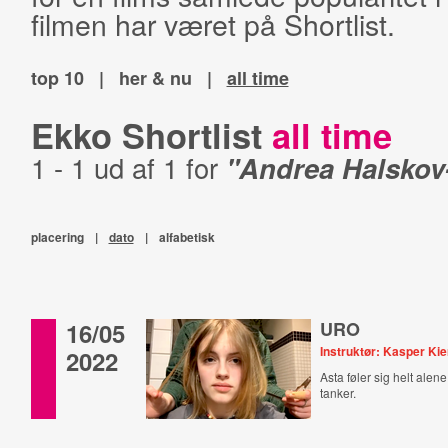
filmen har været på Shortlist.
top 10
|
her & nu
|
all time
Ekko Shortlist
all time
1 - 1 ud af 1 for
"Andrea Halskov
placering
|
dato
|
alfabetisk
16/05
URO
Instruktør: Kasper Kie
2022
Asta føler sig helt alen
tanker.