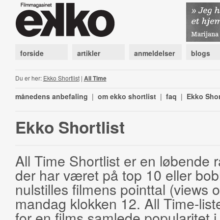
forside
artikler
anmeldelser
blogs
Du er her:
Ekko Shortlist
|
All Time
månedens anbefaling
|
om ekko shortlist
|
faq
|
Ekko Shor
Ekko Shortlist
All Time Shortlist er en løbende ra
der har været på top 10 eller bobl
nulstilles filmens pointtal (views 
mandag klokken 12. All Time-list
for en films samlede popularitet i 