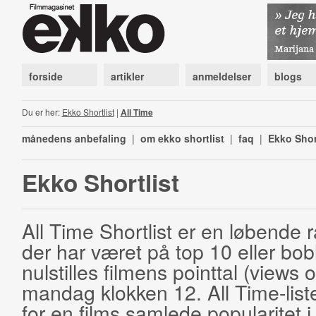
forside
artikler
anmeldelser
blogs
Du er her:
Ekko Shortlist
|
All Time
månedens anbefaling
|
om ekko shortlist
|
faq
|
Ekko Shor
Ekko Shortlist
All Time Shortlist er en løbende ra
der har været på top 10 eller bobl
nulstilles filmens pointtal (views 
mandag klokken 12. All Time-list
for en films samlede popularitet i 