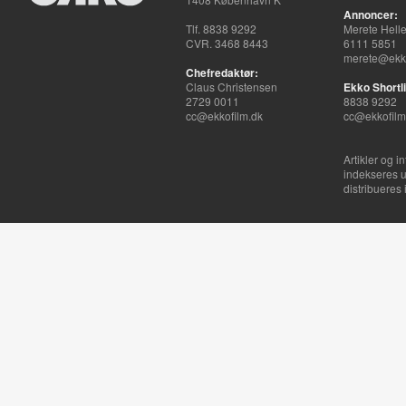
Annoncer:
Tlf. 8838 9292
Merete Hell
CVR. 3468 8443
6111 5851
merete@ekko
Chefredaktør:
Claus Christensen
Ekko Shortli
2729 0011
8838 9292
cc@ekkofilm.dk
cc@ekkofilm
Artikler og i
indekseres u
distribueres