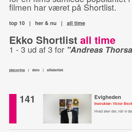
filmen har været på Shortlist.
top 10
|
her & nu
|
all time
Ekko Shortlist
all time
1 - 3 ud af 3 for
"Andreas Thorsa
placering
|
dato
|
alfabetisk
141
Evigheden
Instruktør: Victor Bec
Hvad sker der, når vi d