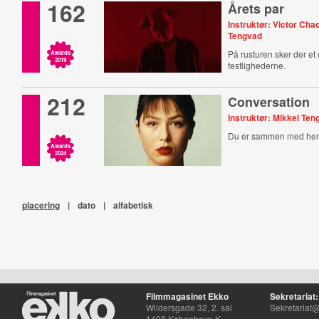
162
Årets par
Instruktør: Victor Cha
Tengvad
På rusturen sker der et 
Awards
2019
festlighederne.
212
Conversation
Instruktør: Mikkel Te
Du er sammen med hen
Awards
2024
placering
|
dato
|
alfabetisk
Filmmagasinet Ekko
Sekretariat:
Wildersgade 32, 2. sal
Sekretariat@
1408 København K