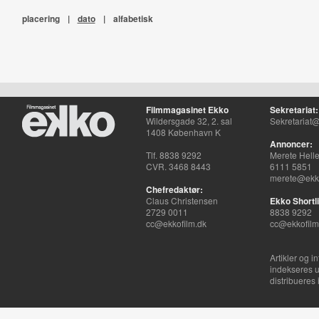
placering
|
dato
|
alfabetisk
Filmmagasinet Ekko
Sekretariat:
Wildersgade 32, 2. sal
Sekretariat@
1408 København K
Annoncer:
Tlf. 8838 9292
Merete Hell
CVR. 3468 8443
6111 5851
merete@ekko
Chefredaktør:
Claus Christensen
Ekko Shortli
2729 0011
8838 9292
cc@ekkofilm.dk
cc@ekkofilm
Artikler og i
indekseres u
distribueres