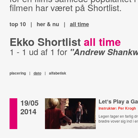
filmen har været på Shortlist.
top 10
|
her & nu
|
all time
Ekko Shortlist
all time
1 - 1 ud af 1 for
"Andrew Shankwe
placering
|
dato
|
alfabetisk
19/05
Letʼs Play a G
Instruktør: Per Krogh
2014
Legen tager en farlig dr
brødre vover sig ind i e