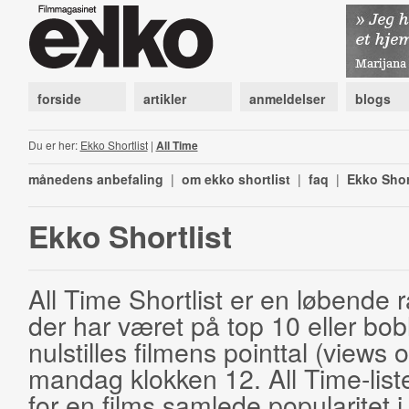
forside
artikler
anmeldelser
blogs
Du er her:
Ekko Shortlist
|
All Time
månedens anbefaling
|
om ekko shortlist
|
faq
|
Ekko Shor
Ekko Shortlist
All Time Shortlist er en løbende ra
der har været på top 10 eller bobl
nulstilles filmens pointtal (views 
mandag klokken 12. All Time-list
for en films samlede popularitet i 