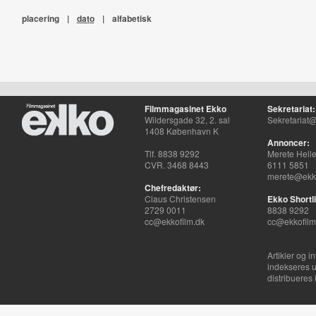
placering
|
dato
|
alfabetisk
Filmmagasinet Ekko
Sekretariat:
Wildersgade 32, 2. sal
Sekretariat@
1408 København K
Annoncer:
Tlf. 8838 9292
Merete Hell
CVR. 3468 8443
6111 5851
merete@ekko
Chefredaktør:
Claus Christensen
Ekko Shortli
2729 0011
8838 9292
cc@ekkofilm.dk
cc@ekkofilm
Artikler og i
indekseres u
distribueres