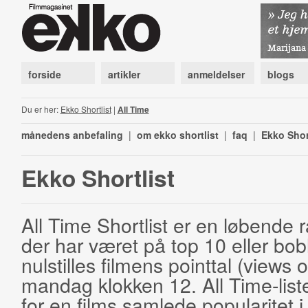
forside
artikler
anmeldelser
blogs
Du er her:
Ekko Shortlist
|
All Time
månedens anbefaling
|
om ekko shortlist
|
faq
|
Ekko Shor
Ekko Shortlist
All Time Shortlist er en løbende ra
der har været på top 10 eller bobl
nulstilles filmens pointtal (views 
mandag klokken 12. All Time-list
for en films samlede popularitet i 