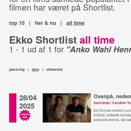
filmen har været på Shortlist.
top 10
|
her & nu
|
all time
Ekko Shortlist
all time
1 - 1 ud af 1 for
"Anko Wahl Henr
placering
|
dato
|
alfabetisk
28/04
Ovenpå, nede
Instruktør: Caroline 
2025
Da Emmas overbo Luca 
forhold, indleder kvind
Awards
2025
sexkonkurrence, der s
forhold på spil.