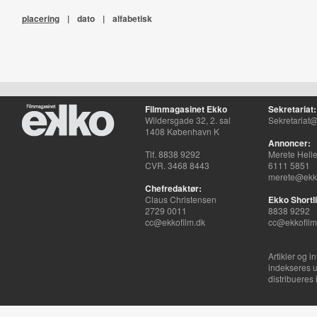
placering
|
dato
|
alfabetisk
Filmmagasinet Ekko
Sekretariat:
Wildersgade 32, 2. sal
Sekretariat@
1408 København K
Annoncer:
Tlf. 8838 9292
Merete Hell
CVR. 3468 8443
6111 5851
merete@ekko
Chefredaktør:
Claus Christensen
Ekko Shortli
2729 0011
8838 9292
cc@ekkofilm.dk
cc@ekkofilm
Artikler og i
indekseres u
distribueres