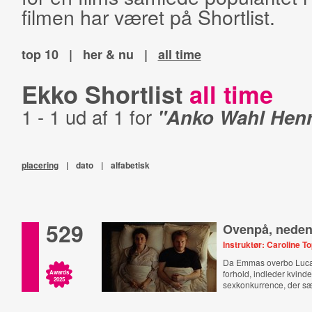
filmen har været på Shortlist.
top 10
|
her & nu
|
all time
Ekko Shortlist
all time
1 - 1 ud af 1 for
"Anko Wahl Henr
placering
|
dato
|
alfabetisk
529
Ovenpå, nede
Instruktør: Caroline 
Da Emmas overbo Luca 
forhold, indleder kvind
Awards
2025
sexkonkurrence, der s
forhold på spil.