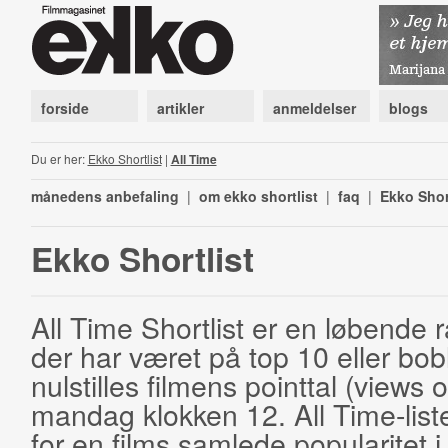
forside
artikler
anmeldelser
blogs
Du er her:
Ekko Shortlist
|
All Time
månedens anbefaling
|
om ekko shortlist
|
faq
|
Ekko Shor
Ekko Shortlist
All Time Shortlist er en løbende ra
der har været på top 10 eller bobl
nulstilles filmens pointtal (views 
mandag klokken 12. All Time-list
for en films samlede popularitet i 