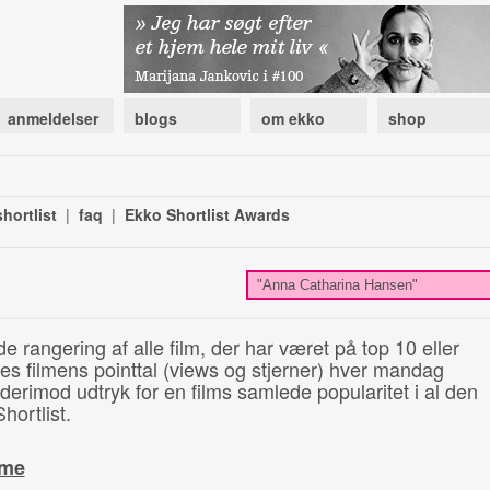
anmeldelser
blogs
om ekko
shop
hortlist
|
faq
|
Ekko Shortlist Awards
de rangering af alle film, der har været på top 10 eller
illes filmens pointtal (views og stjerner) hver mandag
 derimod udtryk for en films samlede popularitet i al den
hortlist.
ime