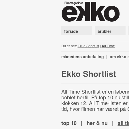
forside
artikler
Du er her:
Ekko Shortlist
|
All Time
månedens anbefaling
|
om ekko s
Ekko Shortlist
All Time Shortlist er en løben
boblet hertil. På top 10 nulst
klokken 12. All Time-listen er
tid, hvor filmen har været på S
top 10
|
her & nu
|
all t