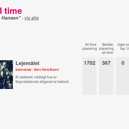
l time
a Hansen"
-
vis alle
All time
Bedste
Uger p
placering
placering
top 1
all time
1702
367
0
Lejemålet
Instruktør: Gert Henriksen
Et ubeboet, nedlagt hus er
tilsyneladende alligevel er beboet.