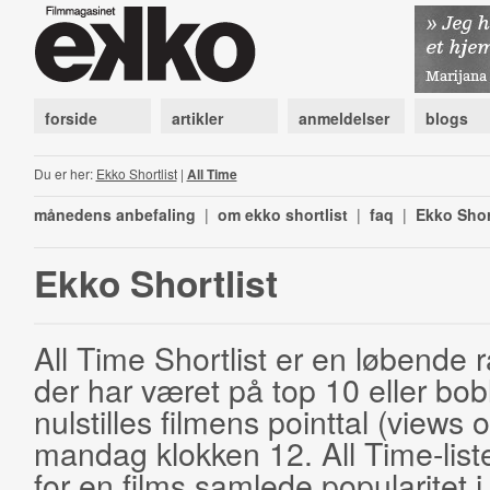
forside
artikler
anmeldelser
blogs
Du er her:
Ekko Shortlist
|
All Time
månedens anbefaling
|
om ekko shortlist
|
faq
|
Ekko Shor
Ekko Shortlist
All Time Shortlist er en løbende ra
der har været på top 10 eller bobl
nulstilles filmens pointtal (views 
mandag klokken 12. All Time-list
for en films samlede popularitet i 