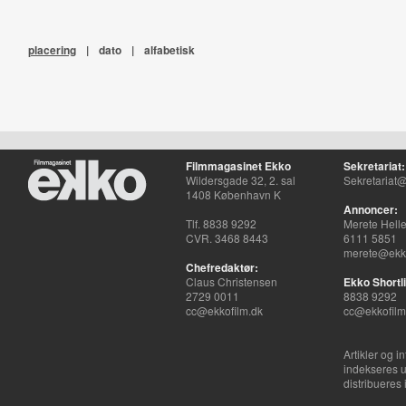
placering
|
dato
|
alfabetisk
Filmmagasinet Ekko
Sekretariat:
Wildersgade 32, 2. sal
Sekretariat@
1408 København K
Annoncer:
Tlf. 8838 9292
Merete Hell
CVR. 3468 8443
6111 5851
merete@ekko
Chefredaktør:
Claus Christensen
Ekko Shortli
2729 0011
8838 9292
cc@ekkofilm.dk
cc@ekkofilm
Artikler og i
indekseres u
distribueres