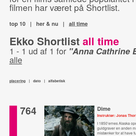
filmen har været på Shortlist.
top 10
|
her & nu
|
all time
Ekko Shortlist
all time
1 - 1 ud af 1 for
"Anna Cathrine
alle
placering
|
dato
|
alfabetisk
764
Dime
Instruktør: Jonas Thor
I 1850’ernes Alaska o
guldgraver en anden 
mistænker for at have f