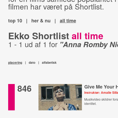
filmen har været på Shortlist.
top 10
|
her & nu
|
all time
Ekko Shortlist
all time
1 - 1 ud af 1 for
"Anna Romby Ni
placering
|
dato
|
alfabetisk
846
Give Me Your 
Instruktør: Amalie Sill
Musikvideo skildrer for
identitet.