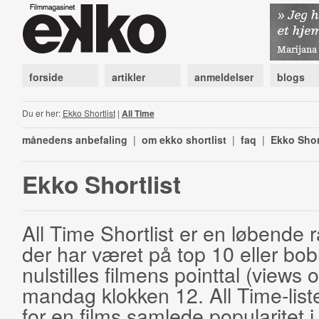
forside
artikler
anmeldelser
blogs
Du er her:
Ekko Shortlist
|
All Time
månedens anbefaling
|
om ekko shortlist
|
faq
|
Ekko Shor
Ekko Shortlist
All Time Shortlist er en løbende ra
der har været på top 10 eller bobl
nulstilles filmens pointtal (views 
mandag klokken 12. All Time-list
for en films samlede popularitet i 