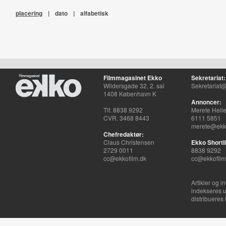
placering
|
dato
|
alfabetisk
Filmmagasinet Ekko
Sekretariat:
Wildersgade 32, 2. sal
Sekretariat@
1408 København K
Annoncer:
Tlf. 8838 9292
Merete Hell
CVR. 3468 8443
6111 5851
merete@ekko
Chefredaktør:
Claus Christensen
Ekko Shortli
2729 0011
8838 9292
cc@ekkofilm.dk
cc@ekkofilm
Artikler og i
indekseres u
distribueres