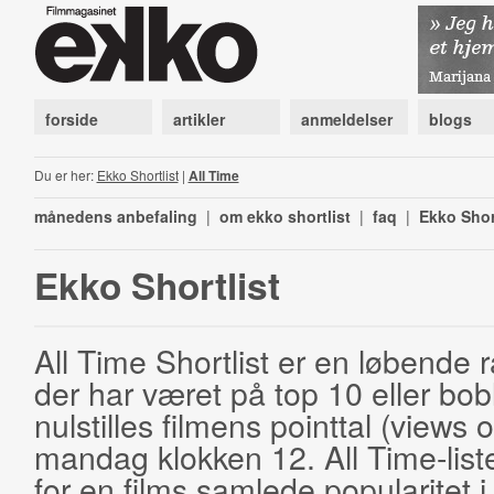
forside
artikler
anmeldelser
blogs
Du er her:
Ekko Shortlist
|
All Time
månedens anbefaling
|
om ekko shortlist
|
faq
|
Ekko Shor
Ekko Shortlist
All Time Shortlist er en løbende ra
der har været på top 10 eller bobl
nulstilles filmens pointtal (views 
mandag klokken 12. All Time-list
for en films samlede popularitet i 