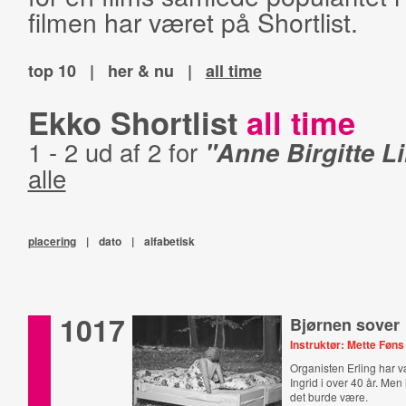
filmen har været på Shortlist.
top 10
|
her & nu
|
all time
Ekko Shortlist
all time
1 - 2 ud af 2 for
"Anne Birgitte L
alle
placering
|
dato
|
alfabetisk
1017
Bjørnen sover
Instruktør: Mette Føns
Organisten Erling har v
Ingrid i over 40 år. Men 
det burde være.