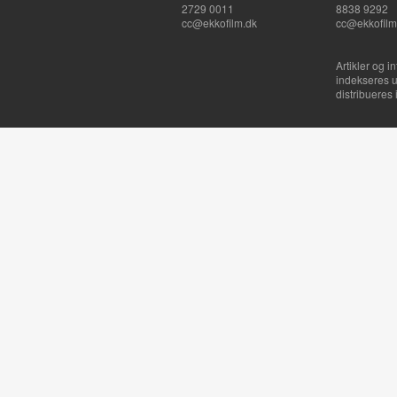
2729 0011
8838 9292
cc@ekkofilm.dk
cc@ekkofilm
Artikler og i
indekseres u
distribueres