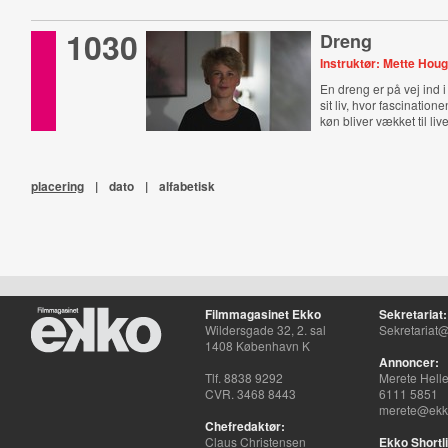
1030
Dreng
Instruktør: Mette Houg
En dreng er på vej ind i
sit liv, hvor fascination
køn bliver vækket til live
placering
|
dato
|
alfabetisk
Filmmagasinet Ekko
Sekretariat:
Wildersgade 32, 2. sal
Sekretariat@
1408 København K
Annoncer:
Tlf. 8838 9292
Merete Hell
CVR. 3468 8443
6111 5851
merete@ekko
Chefredaktør:
Claus Christensen
Ekko Shortli