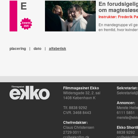
E
En forudsigelig
om magtesløs
Instruktør: Frederik P
Awards
En mandegruppe vil ge
2025
en fremtid, hvor kvinde
placering
|
dato
|
alfabetisk
Filmmagasinet Ekko
Sekretariat:
Wildersgade 32, 2. sal
Sekretariat@
1408 København K
Annoncer:
Tlf. 8838 9292
Merete Hell
CVR. 3468 8443
6111 5851
merete@ekko
Chefredaktør:
Claus Christensen
Ekko Shortli
2729 0011
8838 9292
cc@ekkofilm.dk
cc@ekkofilm