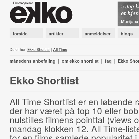
forside
artikler
anmeldelser
blogs
Du er her:
Ekko Shortlist
|
All Time
månedens anbefaling
|
om ekko shortlist
|
faq
|
Ekko Shor
Ekko Shortlist
All Time Shortlist er en løbende ra
der har været på top 10 eller bobl
nulstilles filmens pointtal (views 
mandag klokken 12. All Time-list
for en films samlede popularitet i 