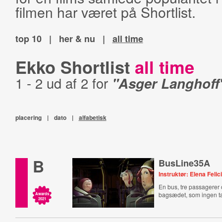
filmen har været på Shortlist.
top 10
|
her & nu
|
all time
Ekko Shortlist
all time
1 - 2 ud af 2 for
"Asger Langhoff
placering
|
dato
|
alfabetisk
B
BusLine35A
Instruktør: Elena Felic
En bus, tre passagerer 
bagsædet, som ingen ta
Awards
2021