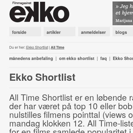
forside
artikler
anmeldelser
blogs
Du er her:
Ekko Shortlist
|
All Time
månedens anbefaling
|
om ekko shortlist
|
faq
|
Ekko Shor
Ekko Shortlist
All Time Shortlist er en løbende ra
der har været på top 10 eller bobl
nulstilles filmens pointtal (views 
mandag klokken 12. All Time-list
for en films samlede popularitet i 