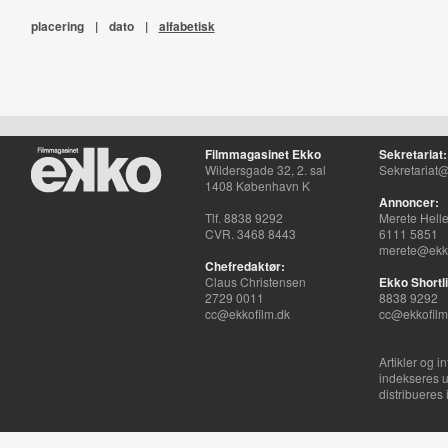
placering
|
dato
|
alfabetisk
Filmmagasinet Ekko
Sekretariat:
Wildersgade 32, 2. sal
Sekretariat@
1408 København K
Annoncer:
Tlf. 8838 9292
Merete Hell
CVR. 3468 8443
6111 5851
merete@ekko
Chefredaktør:
Claus Christensen
Ekko Shortli
2729 0011
8838 9292
cc@ekkofilm.dk
cc@ekkofilm
Artikler og i
indekseres u
distribueres