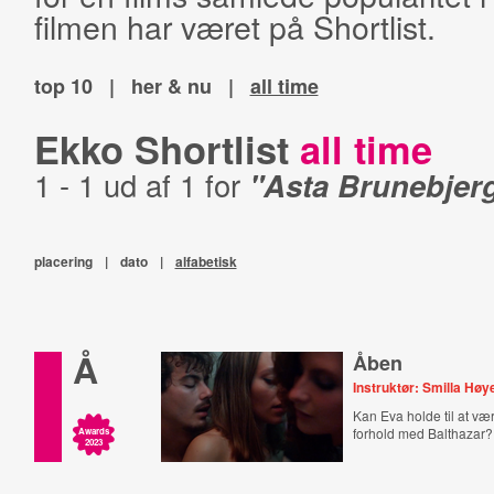
filmen har været på Shortlist.
top 10
|
her & nu
|
all time
Ekko Shortlist
all time
1 - 1 ud af 1 for
"Asta Brunebjer
placering
|
dato
|
alfabetisk
Å
Åben
Instruktør: Smilla Høy
Kan Eva holde til at vær
forhold med Balthazar?
Awards
2023