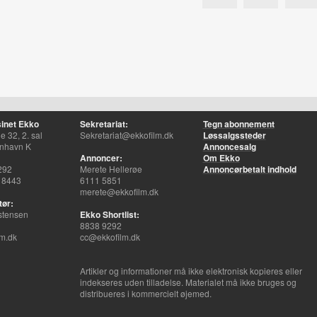
inet Ekko
Sekretariat:
Tegn abonnement
 32, 2. sal
Sekretariat@ekkofilm.dk
Løssalgssteder
nhavn K
Annoncesalg
Annoncer:
Om Ekko
292
Merete Hellerøe
Annoncørbetalt indhold
 8443
6111 5851
merete@ekkofilm.dk
tør:
stensen
Ekko Shortlist:
8838 9292
m.dk
cc@ekkofilm.dk
Artikler og informationer må ikke elektronisk kopieres eller
indekseres uden tilladelse. Materialet må ikke bruges og
distribueres i kommercielt øjemed.