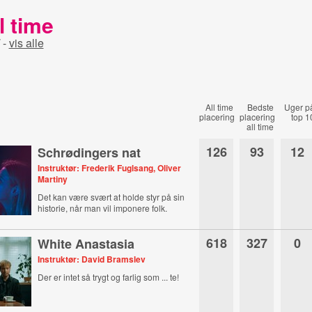
l time
-
vis alle
All time
Bedste
Uger p
placering
placering
top 1
all time
126
93
12
Schrødingers nat
Instruktør: Frederik Fuglsang, Oliver
Martiny
Det kan være svært at holde styr på sin
historie, når man vil imponere folk.
618
327
0
White Anastasia
Instruktør: David Bramslev
Der er intet så trygt og farlig som ... te!