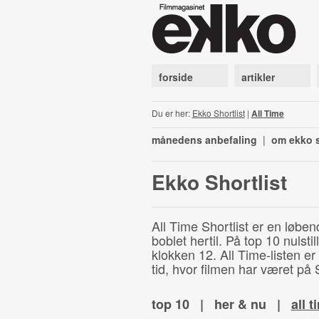
forside
artikler
Du er her:
Ekko Shortlist
|
All Time
månedens anbefaling
|
om ekko s
Ekko Shortlist
All Time Shortlist er en løben
boblet hertil. På top 10 nulst
klokken 12. All Time-listen er
tid, hvor filmen har været på S
top 10
|
her & nu
|
all t