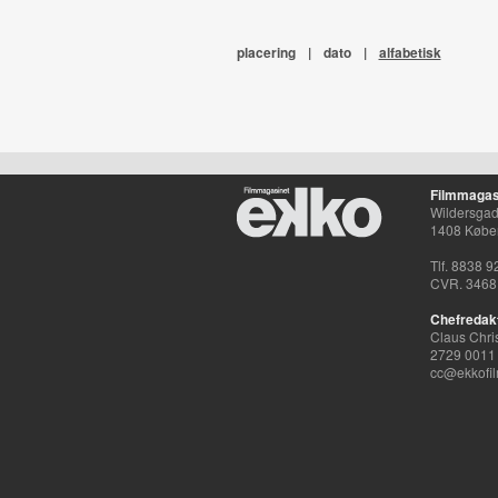
placering
|
dato
|
alfabetisk
Filmmagas
Wildersgade
1408 Købe
Tlf. 8838 9
CVR. 3468
Chefredak
Claus Chri
2729 0011
cc@ekkofil