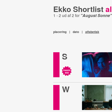
Ekko Shortlist
al
1 - 2 ud af 2 for
"August Sonne"
placering
|
dato
|
alfabetisk
S
Awards
2022
W