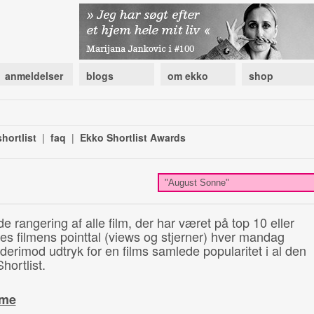
anmeldelser
blogs
om ekko
shop
hortlist
|
faq
|
Ekko Shortlist Awards
de rangering af alle film, der har været på top 10 eller
illes filmens pointtal (views og stjerner) hver mandag
 derimod udtryk for en films samlede popularitet i al den
hortlist.
ime